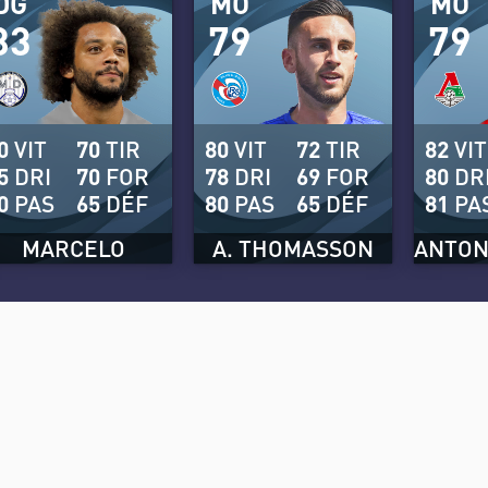
DG
MO
MO
83
79
79
0
VIT
70
TIR
80
VIT
72
TIR
82
VIT
5
DRI
70
FOR
78
DRI
69
FOR
80
DR
0
PAS
65
DÉF
80
PAS
65
DÉF
81
PA
MARCELO
A. THOMASSON