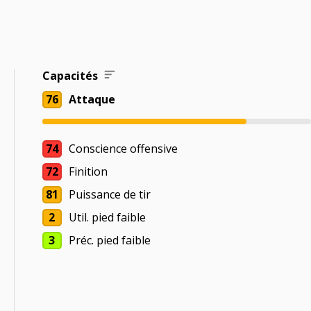
Capacités
76
Attaque
74
Conscience offensive
72
Finition
81
Puissance de tir
2
Util. pied faible
3
Préc. pied faible