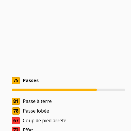
75
Passes
81
Passe à terre
78
Passe lobée
67
Coup de pied arrêté
73
Effet