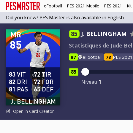
eFootball
PES 2021 Mobile
PES 2021
Kit
Did you know? PES Master is also available in
English
.
MR
85
J. BELLINGHAM
85
Statistiques de Jude Be
87
eFootball
78
PES 2021
85
83
VIT
72
TIR
82
DRI
72
FOR
1
Niveau
81
PAS
65
DÉF
J. BELLINGHAM
Open in Card Creator