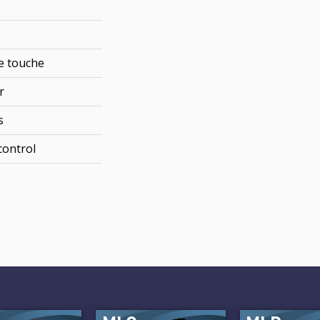
e touche
r
s
control