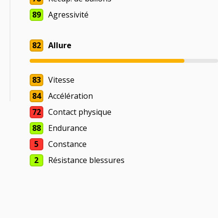
89
Agressivité
82
Allure
83
Vitesse
84
Accélération
72
Contact physique
88
Endurance
5
Constance
2
Résistance blessures