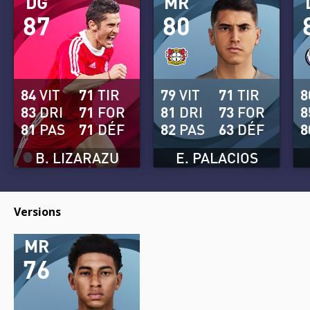
DG
MR
87
80
84
VIT
71
TIR
79
VIT
71
TIR
8
83
DRI
71
FOR
81
DRI
73
FOR
8
81
PAS
71
DÉF
82
PAS
63
DÉF
8
B. LIZARAZU
E. PALACIOS
Versions
MR
76