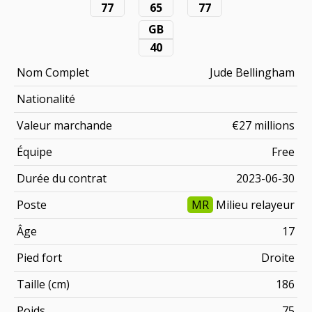
77
65
77
GB
40
Nom Complet
Jude Bellingham
Nationalité
Valeur marchande
€27 millions
Équipe
Free
Durée du contrat
2023-06-30
Poste
MR
Milieu relayeur
Âge
17
Pied fort
Droite
Taille (cm)
186
Poids
75