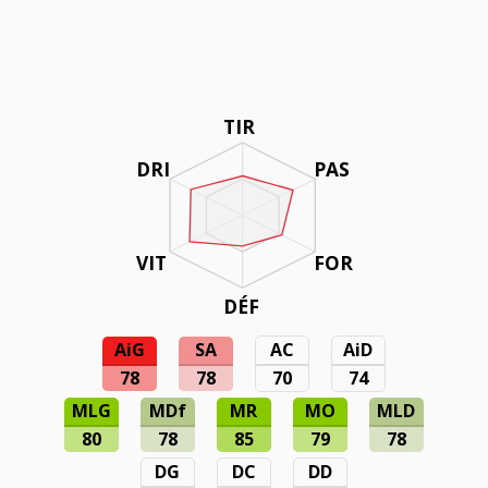
TIR
DRI
PAS
VIT
FOR
DÉF
AiG
SA
AC
AiD
78
78
70
74
MLG
MDf
MR
MO
MLD
80
78
85
79
78
DG
DC
DD