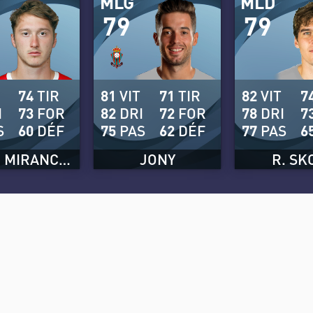
MLG
MLD
79
79
74
TIR
81
VIT
71
TIR
82
VIT
7
I
73
FOR
82
DRI
72
FOR
78
DRI
7
S
60
DÉF
75
PAS
62
DÉF
77
PAS
6
ANTON MIRANCHUK
JONY
R. SK