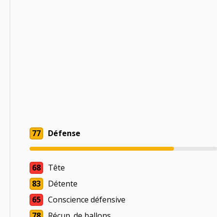
77
Défense
68
Tête
83
Détente
65
Conscience défensive
78
Récup. de ballons