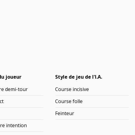
du joueur
Style de jeu de l'I.A.
re demi-tour
Course incisive
ct
Course folle
Feinteur
re intention