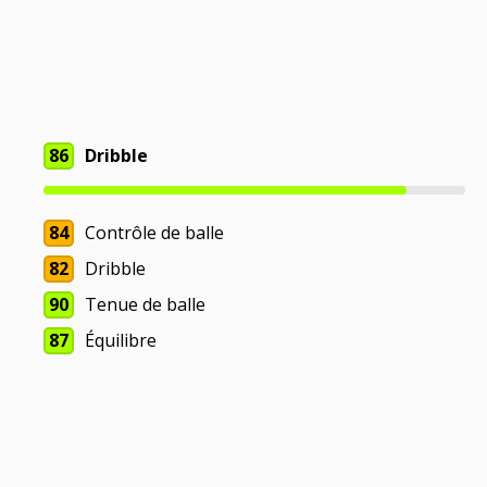
86
Dribble
84
Contrôle de balle
82
Dribble
90
Tenue de balle
87
Équilibre