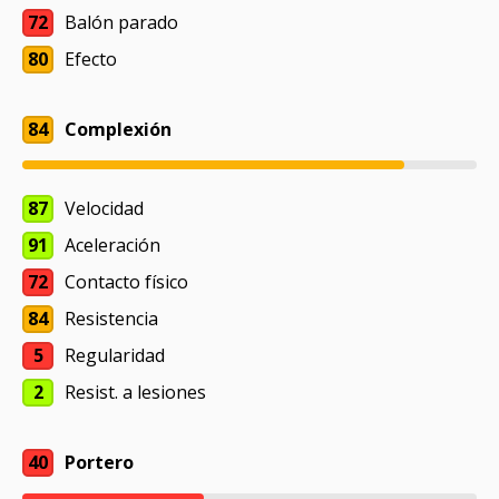
72
Balón parado
80
Efecto
84
Complexión
87
Velocidad
91
Aceleración
72
Contacto físico
84
Resistencia
5
Regularidad
2
Resist. a lesiones
40
Portero