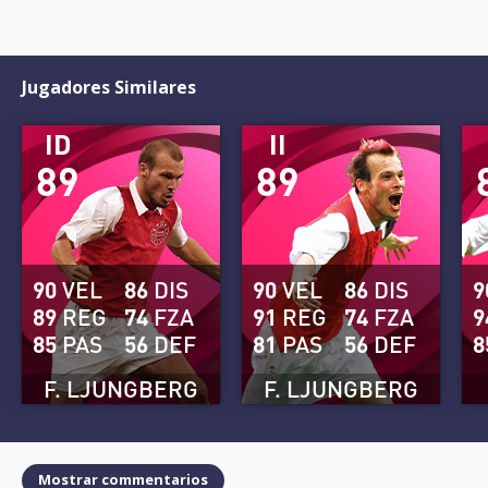
Jugadores Similares
ID
II
89
89
90
VEL
86
DIS
90
VEL
86
DIS
9
89
REG
74
FZA
91
REG
74
FZA
9
85
PAS
56
DEF
81
PAS
56
DEF
8
F. LJUNGBERG
F. LJUNGBERG
Mostrar commentarios