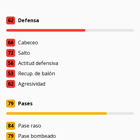
62
Defensa
66
Cabeceo
72
Salto
56
Actitud defensiva
53
Recup. de balón
62
Agresividad
79
Pases
84
Pase raso
79
Pase bombeado