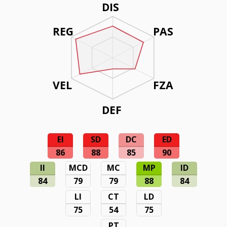
DIS
REG
PAS
VEL
FZA
DEF
EI
SD
DC
ED
86
88
85
90
II
MCD
MC
MP
ID
84
79
79
88
84
LI
CT
LD
75
54
75
PT