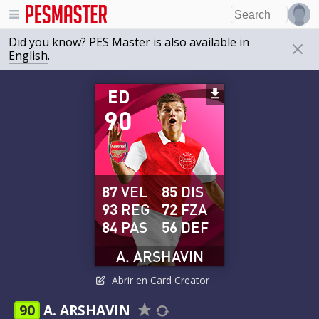
Did you know? PES Master is also available in
English
.
ED
90
87
VEL
85
DIS
93
REG
72
FZA
84
PAS
56
DEF
A. ARSHAVIN
Abrir en Card Creator
90
A. ARSHAVIN