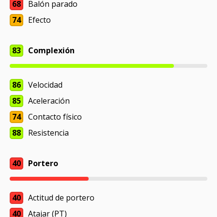
68
Balón parado
74
Efecto
83
Complexión
86
Velocidad
85
Aceleración
74
Contacto físico
88
Resistencia
40
Portero
40
Actitud de portero
40
Atajar (PT)