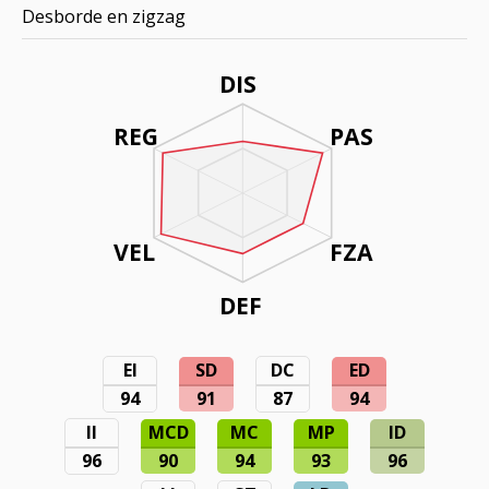
Desborde en zigzag
DIS
REG
PAS
VEL
FZA
DEF
EI
SD
DC
ED
94
91
87
94
II
MCD
MC
MP
ID
96
90
94
93
96