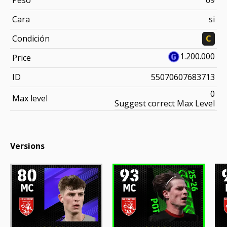
Cara
si
Condición
C
1.200.000
Price
ID
55070607683713
0
Max level
Suggest correct Max Level
Versions
80
93
MC
MC