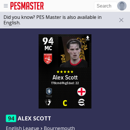
Did you know? PES Master is also available in
English
.
94
MC
Alex Scott
178cm
69kg
Edad: 22
94
ALEX SCOTT
English League
Bournemouth