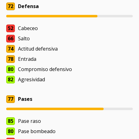
72
Defensa
52
Cabeceo
66
Salto
74
Actitud defensiva
78
Entrada
80
Compromiso defensivo
82
Agresividad
77
Pases
85
Pase raso
80
Pase bombeado