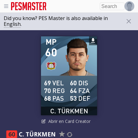
Did you know? PES Master is also available in
English
.
MP
60
69
VEL
60
DIS
70
REG
64
FZA
68
PAS
53
DEF
C. TÜRKMEN
Abrir en Card Creator
60
C. TÜRKMEN