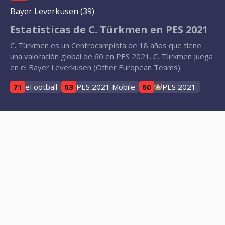
Bayer Leverkusen
(39)
Estatisticas de C. Türkmen en PES 2021
C. Türkmen es un Centrocampista de 18 años que tiene
una valoración global de 60 en PES 2021. C. Türkmen juega
en el Bayer Leverkusen (Other European Teams).
71
eFootball
63
PES 2021 Mobile
60
PES 2021