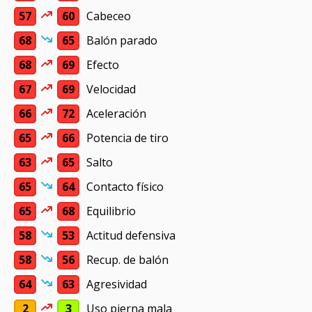
57
60
Cabeceo
68
65
Balón parado
68
69
Efecto
67
69
Velocidad
66
72
Aceleración
65
66
Potencia de tiro
63
65
Salto
65
64
Contacto físico
65
68
Equilibrio
58
53
Actitud defensiva
58
56
Recup. de balón
64
63
Agresividad
2
3
Uso pierna mala