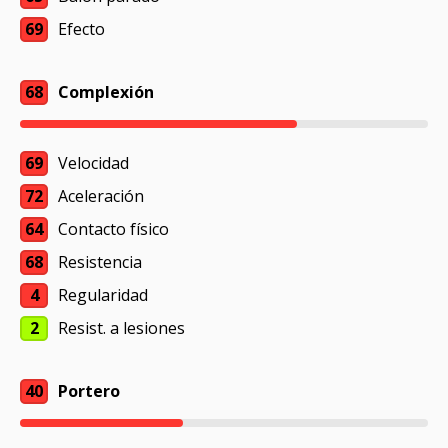
69
Efecto
68
Complexión
69
Velocidad
72
Aceleración
64
Contacto físico
68
Resistencia
4
Regularidad
2
Resist. a lesiones
40
Portero