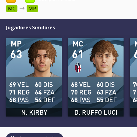
MC
MP
Jugadores Similares
MP
MC
63
61
69
VEL
60
DIS
68
VEL
60
DIS
7
71
REG
64
FZA
70
REG
63
FZA
7
68
PAS
54
DEF
68
PAS
55
DEF
6
N. KIRBY
D. RUFFO LUCI