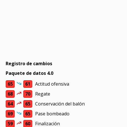
Registro de cambios
Paquete de datos 4.0
65
61
Actitud ofensiva
68
70
Regate
64
65
Conservación del balón
69
65
Pase bombeado
59
60
Finalización