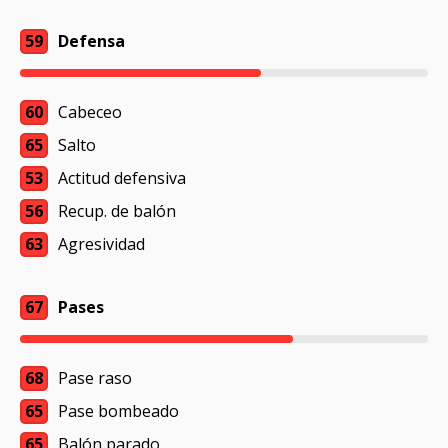
59
Defensa
60
Cabeceo
65
Salto
53
Actitud defensiva
56
Recup. de balón
63
Agresividad
67
Pases
68
Pase raso
65
Pase bombeado
65
Balón parado