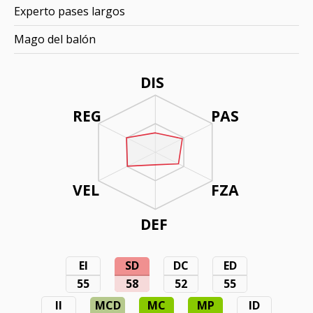
Experto pases largos
Mago del balón
DIS
REG
PAS
VEL
FZA
DEF
EI
SD
DC
ED
55
58
52
55
II
MCD
MC
MP
ID