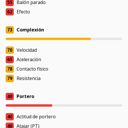
55
Balón parado
62
Efecto
73
Complexión
70
Velocidad
65
Aceleración
78
Contacto físico
79
Resistencia
40
Portero
40
Actitud de portero
40
Atajar (PT)