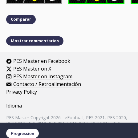
Comparar
Mostrar commentarios
PES Master en Facebook
PES Master on X
PES Master on Instagram
Contacto / Retroalimentación
Privacy Policy
Idioma
PES Master Copyright 2026 - eFootball, PES 2021, PES 2020,
PES 2019, PES 2018, PES 2017, PES 2016, PES 2015, PES
2014, PES 2013, PES 2012, PES 2011, PES 2010, PES 2009,
Progression
PES 2008, PES 5 assets property of KONAMI.