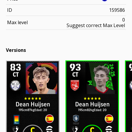
ID
159586
0
Max level
Suggest correct Max Level
Versions
83
93
CT
CT
Dean Huijsen
Dean Huijsen
195cm
87kg
Edad: 20
195cm
82kg
Edad: 20