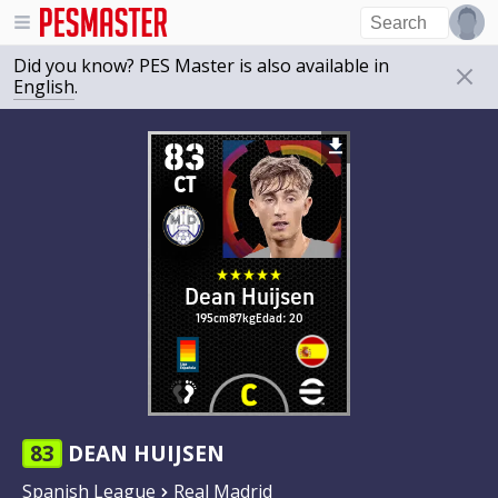
Did you know? PES Master is also available in
English
.
83
CT
Dean Huijsen
195cm
87kg
Edad: 20
83
DEAN HUIJSEN
Spanish League
Real Madrid