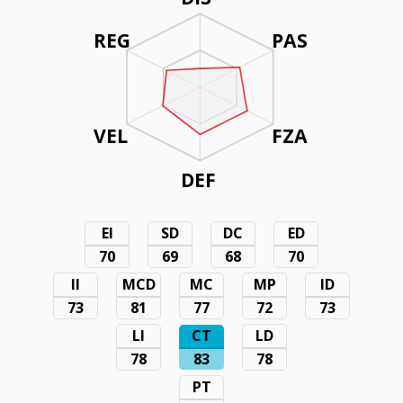
REG
PAS
VEL
FZA
DEF
EI
SD
DC
ED
70
69
68
70
II
MCD
MC
MP
ID
73
81
77
72
73
LI
CT
LD
78
83
78
PT