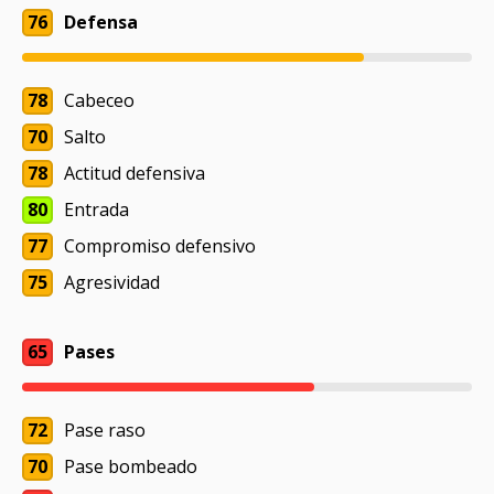
76
Defensa
78
Cabeceo
70
Salto
78
Actitud defensiva
80
Entrada
77
Compromiso defensivo
75
Agresividad
65
Pases
72
Pase raso
70
Pase bombeado