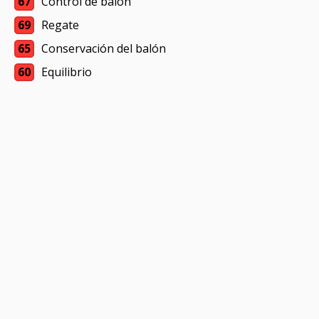
67
Control de balón
69
Regate
65
Conservación del balón
60
Equilibrio