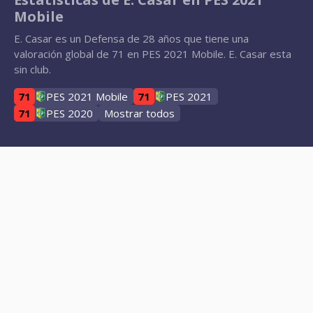
Mobile
E. Casar es un Defensa de 28 años que tiene una
valoración global de 71 en PES 2021 Mobile. E. Casar esta
sin club.
71
PES 2021 Mobile
71
PES 2021
71
PES 2020
Mostrar todos