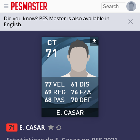
Did you know? PES Master is also available in
English
.
CT
71
77
VEL
61
DIS
69
REG
76
FZA
68
PAS
70
DEF
E. CASAR
71
E. CASAR
Estatisticas de E. Casar en PES 2021