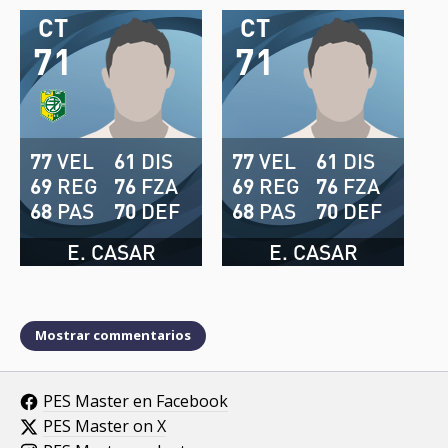
CT
CT
71
71
77
VEL
61
DIS
77
VEL
61
DIS
69
REG
76
FZA
69
REG
76
FZA
68
PAS
70
DEF
68
PAS
70
DEF
E. CASAR
E. CASAR
Mostrar commentarios
PES Master en Facebook
PES Master on X