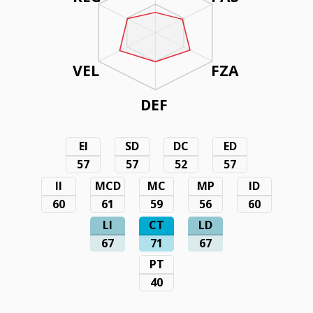
VEL
FZA
DEF
EI
SD
DC
ED
57
57
52
57
II
MCD
MC
MP
ID
60
61
59
56
60
LI
CT
LD
67
71
67
PT
40