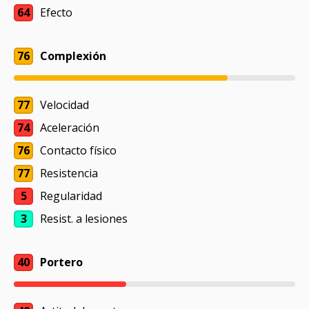
64
Efecto
76
Complexión
77
Velocidad
74
Aceleración
76
Contacto físico
77
Resistencia
5
Regularidad
3
Resist. a lesiones
40
Portero