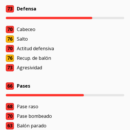
73
Defensa
70
Cabeceo
76
Salto
70
Actitud defensiva
76
Recup. de balón
73
Agresividad
66
Pases
68
Pase raso
70
Pase bombeado
63
Balón parado