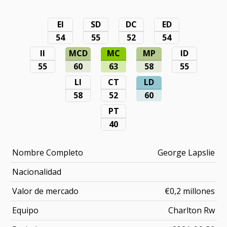
EI
SD
DC
ED
54
55
52
54
II
MCD
MC
MP
ID
55
60
63
58
55
LI
CT
LD
58
52
60
PT
40
Nombre Completo
George Lapslie
Nacionalidad
Valor de mercado
€0,2 millones
Equipo
Charlton Rw