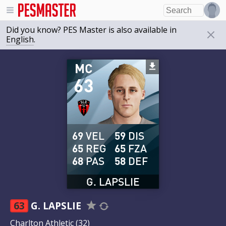
Did you know? PES Master is also available in
English
.
MC
63
69
VEL
59
DIS
65
REG
65
FZA
68
PAS
58
DEF
G. LAPSLIE
63
G. LAPSLIE
Charlton Athletic
(32)