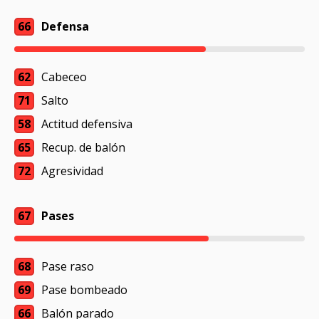
66
Defensa
62
Cabeceo
71
Salto
58
Actitud defensiva
65
Recup. de balón
72
Agresividad
67
Pases
68
Pase raso
69
Pase bombeado
66
Balón parado