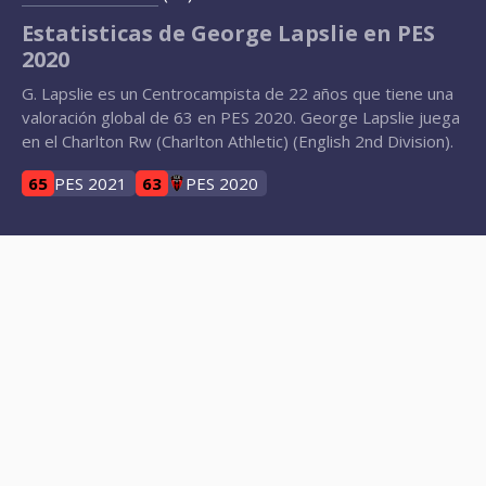
Estatisticas de George Lapslie en PES
2020
G. Lapslie es un Centrocampista de 22 años que tiene una
valoración global de 63 en PES 2020. George Lapslie juega
en el Charlton Rw (Charlton Athletic) (English 2nd Division).
65
PES 2021
63
PES 2020