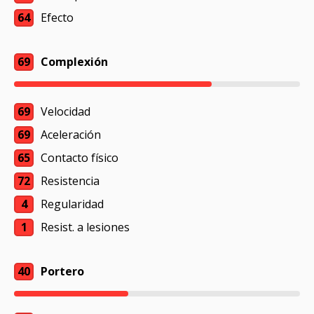
64
Efecto
69
Complexión
69
Velocidad
69
Aceleración
65
Contacto físico
72
Resistencia
4
Regularidad
1
Resist. a lesiones
40
Portero