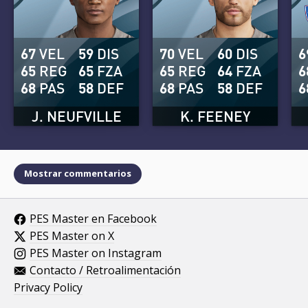
67
VEL
59
DIS
70
VEL
60
DIS
6
65
REG
65
FZA
65
REG
64
FZA
6
68
PAS
58
DEF
68
PAS
58
DEF
6
J. NEUFVILLE
K. FEENEY
Mostrar commentarios
PES Master en Facebook
PES Master on X
PES Master on Instagram
Contacto / Retroalimentación
Privacy Policy