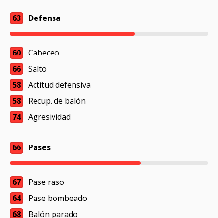
63
Defensa
60
Cabeceo
66
Salto
58
Actitud defensiva
58
Recup. de balón
74
Agresividad
66
Pases
67
Pase raso
64
Pase bombeado
68
Balón parado