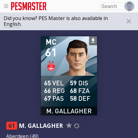
Did you know? PES Master is also available in
English
.
MC
61
65
VEL
59
DIS
66
REG
68
FZA
67
PAS
58
DEF
M. GALLAGHER
61
M. GALLAGHER
Aberdeen
(49)