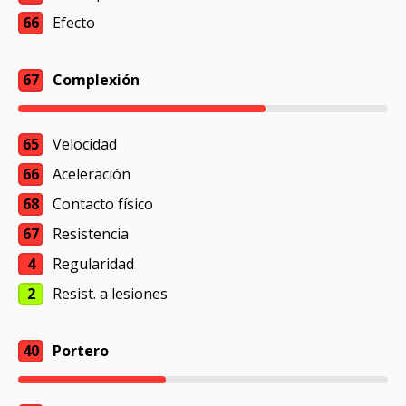
66
Efecto
67
Complexión
65
Velocidad
66
Aceleración
68
Contacto físico
67
Resistencia
4
Regularidad
2
Resist. a lesiones
40
Portero