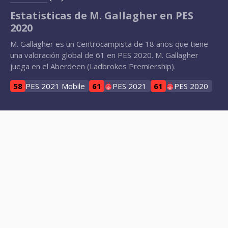
Estatisticas de M. Gallagher en PES
2020
M. Gallagher es un Centrocampista de 18 años que tiene
una valoración global de 61 en PES 2020. M. Gallagher
juega en el Aberdeen (Ladbrokes Premiership).
58
PES 2021 Mobile
61
PES 2021
61
PES 2020