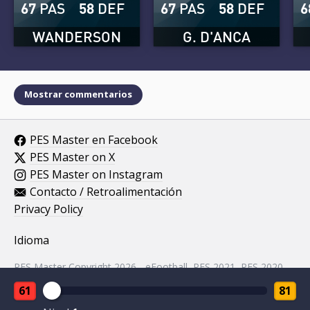
67
PAS
58
DEF
67
PAS
58
DEF
6
WANDERSON
G. D'ANCA
Mostrar commentarios
PES Master en Facebook
PES Master on X
PES Master on Instagram
Contacto / Retroalimentación
Privacy Policy
Idioma
PES Master Copyright 2026 - eFootball, PES 2021, PES 2020,
PES 2019, PES 2018, PES 2017, PES 2016, PES 2015, PES
61
81
2014, PES 2013, PES 2012, PES 2011, PES 2010, PES 2009,
PES 2008, PES 5 assets property of KONAMI.