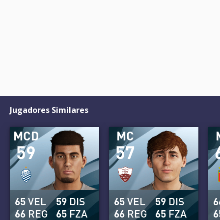
Jugadores Similares
MCD
MC
59
57
65
VEL
59
DIS
65
VEL
59
DIS
6
66
REG
65
FZA
66
REG
65
FZA
6