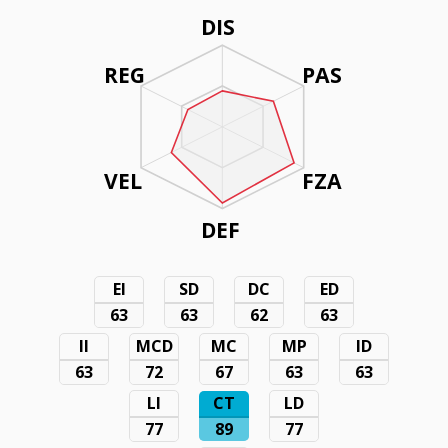
DIS
REG
PAS
VEL
FZA
DEF
EI
SD
DC
ED
63
63
62
63
II
MCD
MC
MP
ID
63
72
67
63
63
LI
CT
LD
77
89
77