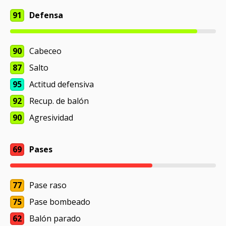
91
Defensa
90
Cabeceo
87
Salto
95
Actitud defensiva
92
Recup. de balón
90
Agresividad
69
Pases
77
Pase raso
75
Pase bombeado
62
Balón parado