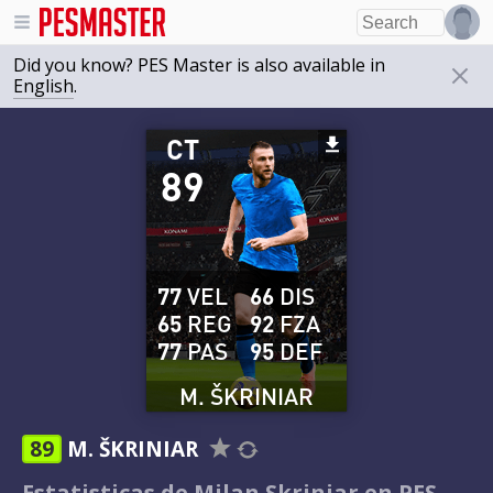
Did you know? PES Master is also available in
English
.
CT
89
77
VEL
66
DIS
65
REG
92
FZA
77
PAS
95
DEF
M. ŠKRINIAR
89
M. ŠKRINIAR
Estatisticas de Milan Skriniar en PES