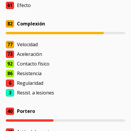
61
Efecto
82
Complexión
77
Velocidad
73
Aceleración
92
Contacto físico
86
Resistencia
6
Regularidad
3
Resist. a lesiones
40
Portero