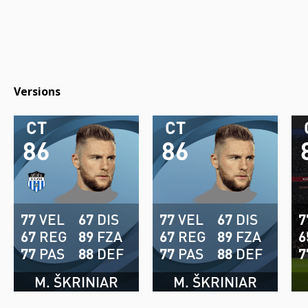
Versions
CT
CT
86
86
77
VEL
67
DIS
77
VEL
67
DIS
7
67
REG
89
FZA
67
REG
89
FZA
6
77
PAS
88
DEF
77
PAS
88
DEF
7
M. ŠKRINIAR
M. ŠKRINIAR