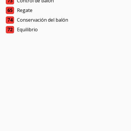
73
Control de balón
65
Regate
74
Conservación del balón
72
Equilibrio