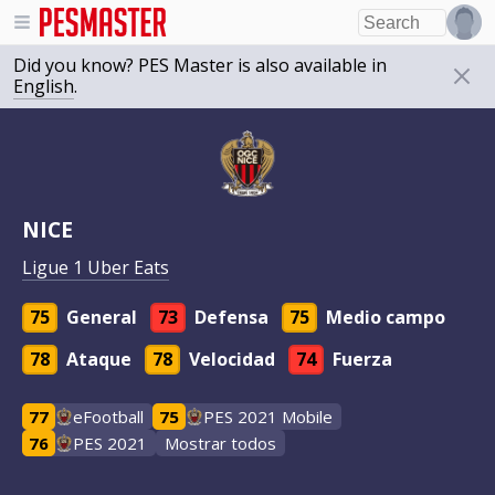
Did you know? PES Master is also available in
English
.
NICE
Ligue 1 Uber Eats
75
General
73
Defensa
75
Medio campo
78
Ataque
78
Velocidad
74
Fuerza
77
eFootball
75
PES 2021 Mobile
76
PES 2021
Mostrar todos