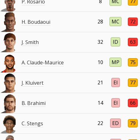
8
MC
77
P. Rosario
28
MC
72
H. Boudaoui
32
ID
63
J. Smith
10
MP
75
A. Claude-Maurice
21
EI
77
J. Kluivert
14
EI
66
B. Brahimi
22
ED
79
C. Stengs