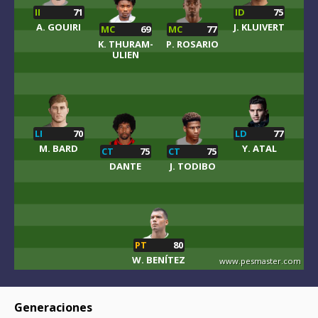
II
71
ID
75
A. GOUIRI
J. KLUIVERT
MC
69
MC
77
K. THURAM-
P. ROSARIO
ULIEN
LI
70
LD
77
M. BARD
Y. ATAL
CT
75
CT
75
DANTE
J. TODIBO
PT
80
W. BENÍTEZ
www.pesmaster.com
Generaciones