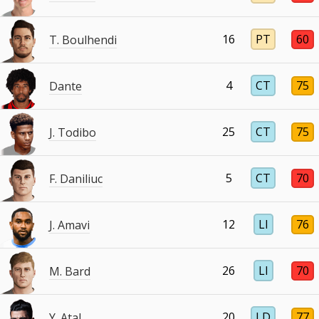
16
PT
60
T. Boulhendi
4
CT
75
Dante
25
CT
75
J. Todibo
5
CT
70
F. Daniliuc
12
LI
76
J. Amavi
26
LI
70
M. Bard
20
LD
77
Y. Atal