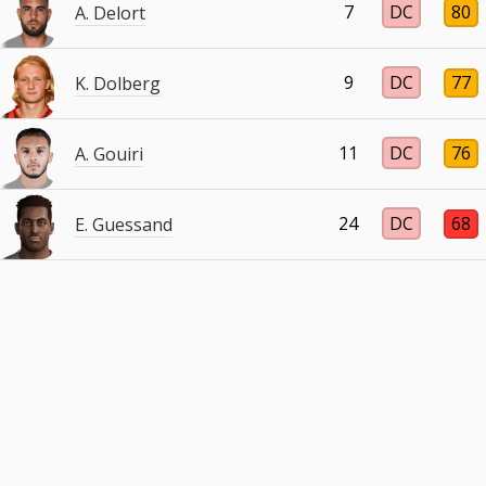
7
DC
80
A. Delort
9
DC
77
K. Dolberg
11
DC
76
A. Gouiri
24
DC
68
E. Guessand