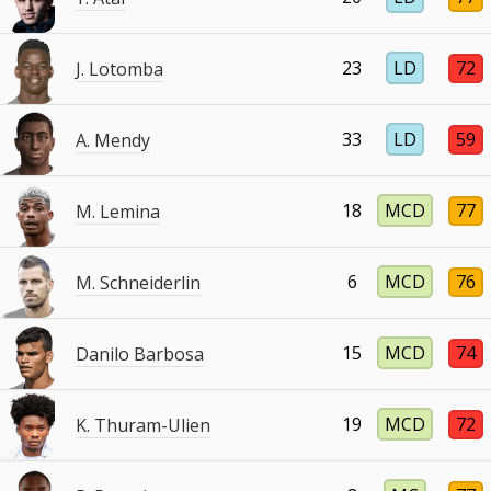
23
LD
72
J. Lotomba
33
LD
59
A. Mendy
18
MCD
77
M. Lemina
6
MCD
76
M. Schneiderlin
15
MCD
74
Danilo Barbosa
19
MCD
72
K. Thuram-Ulien