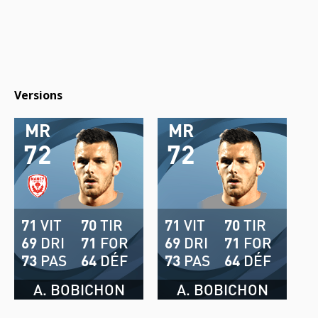
Versions
MR
MR
72
72
71
VIT
70
TIR
71
VIT
70
TIR
69
DRI
71
FOR
69
DRI
71
FOR
73
PAS
64
DÉF
73
PAS
64
DÉF
A. BOBICHON
A. BOBICHON