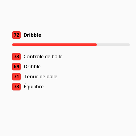
72
Dribble
73
Contrôle de balle
69
Dribble
71
Tenue de balle
73
Équilibre