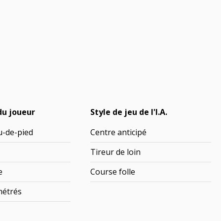
du joueur
Style de jeu de l'I.A.
u-de-pied
Centre anticipé
Tireur de loin
e
Course folle
métrés