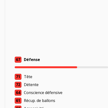
67
Défense
71
Tête
72
Détente
64
Conscience défensive
61
Récup. de ballons