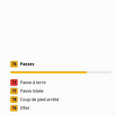
76
Passes
73
Passe à terre
75
Passe lobée
78
Coup de pied arrêté
76
Effet