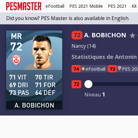
eFootball
PES 2021 Mobile
PES 2021
Kit
Did you know? PES Master is also available in
English
.
MR
72
A. BOBICHON
72
Nancy
(14)
Statistiques de Antonin
74
eFootball
72
PES 20
71
VIT
70
TIR
69
DRI
71
FOR
72
73
PAS
64
DÉF
1
Niveau
A. BOBICHON