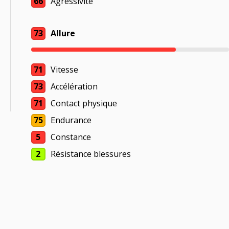
66
Agressivité
73
Allure
71
Vitesse
73
Accélération
71
Contact physique
75
Endurance
5
Constance
2
Résistance blessures