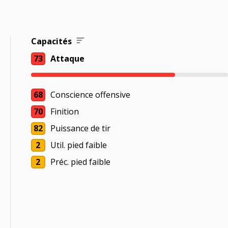
Capacités
73
Attaque
68
Conscience offensive
70
Finition
82
Puissance de tir
2
Util. pied faible
2
Préc. pied faible