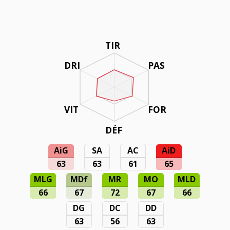
TIR
DRI
PAS
VIT
FOR
DÉF
AiG
SA
AC
AiD
63
63
61
65
MLG
MDf
MR
MO
MLD
66
67
72
67
66
DG
DC
DD
63
56
63