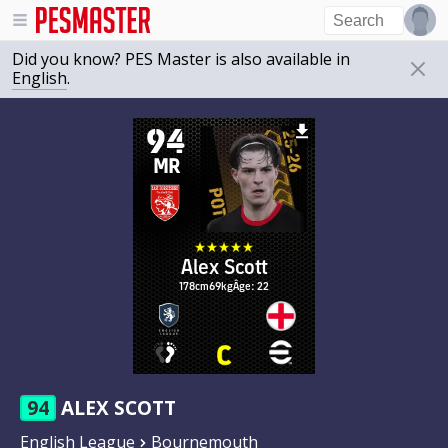
Did you know? PES Master is also available in
English
.
94
MR
Alex Scott
178cm
69kg
Âge: 22
94
ALEX SCOTT
English League
Bournemouth