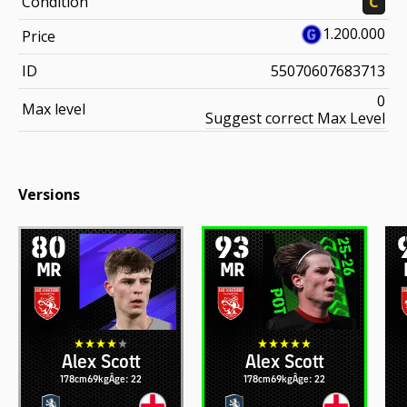
Condition
C
1.200.000
Price
ID
55070607683713
0
Max level
Suggest correct Max Level
Versions
80
93
MR
MR
Alex Scott
Alex Scott
178cm
69kg
Âge: 22
178cm
69kg
Âge: 22