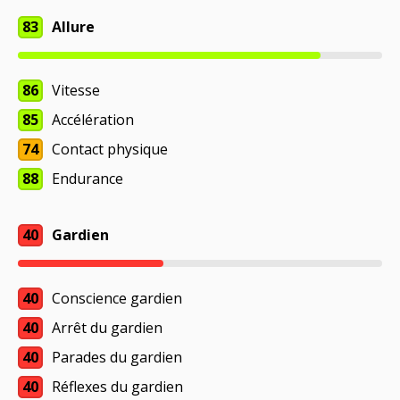
83
Allure
86
Vitesse
85
Accélération
74
Contact physique
88
Endurance
40
Gardien
40
Conscience gardien
40
Arrêt du gardien
40
Parades du gardien
40
Réflexes du gardien