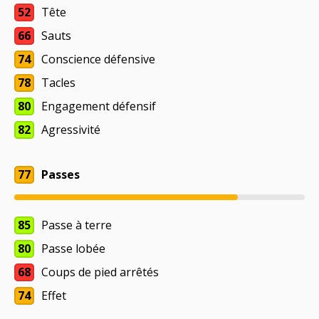
52
Tête
66
Sauts
74
Conscience défensive
78
Tacles
80
Engagement défensif
82
Agressivité
77
Passes
85
Passe à terre
80
Passe lobée
68
Coups de pied arrêtés
74
Effet