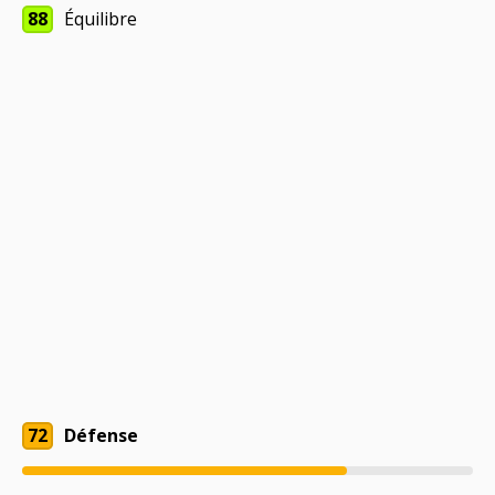
88
Équilibre
72
Défense