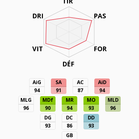
TIR
DRI
PAS
VIT
FOR
DÉF
AiG
SA
AC
AiD
94
91
87
94
MLG
MDf
MR
MO
MLD
96
90
94
93
96
DG
DC
DD
93
86
93
GB