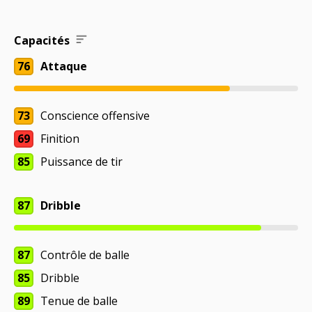
Capacités
76
Attaque
73
Conscience offensive
69
Finition
85
Puissance de tir
87
Dribble
87
Contrôle de balle
85
Dribble
89
Tenue de balle