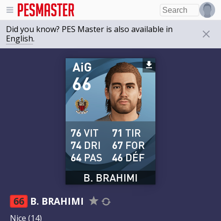
Did you know? PES Master is also available in
English
.
AiG
66
76
VIT
71
TIR
74
DRI
67
FOR
64
PAS
46
DÉF
B. BRAHIMI
66
B. BRAHIMI
Nice
(14)