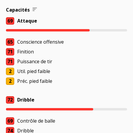
Capacités
69
Attaque
65
Conscience offensive
71
Finition
71
Puissance de tir
2
Util. pied faible
2
Préc. pied faible
72
Dribble
69
Contrôle de balle
74
Dribble