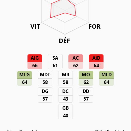
VIT
FOR
DÉF
AiG
SA
AC
AiD
66
61
62
64
MLG
MDf
MR
MO
MLD
64
58
58
62
64
DG
DC
DD
57
43
57
GB
40