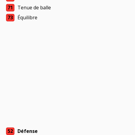
71
Tenue de balle
73
Équilibre
52
Défense