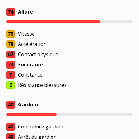
74
Allure
76
Vitesse
78
Accélération
67
Contact physique
73
Endurance
3
Constance
2
Résistance blessures
40
Gardien
40
Conscience gardien
40
Arrêt du gardien