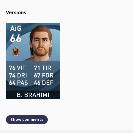
Versions
AiG
66
76
VIT
71
TIR
74
DRI
67
FOR
64
PAS
46
DÉF
B. BRAHIMI
Show comments