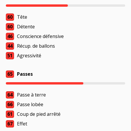
60
Tête
60
Détente
46
Conscience défensive
44
Récup. de ballons
51
Agressivité
65
Passes
64
Passe à terre
66
Passe lobée
61
Coup de pied arrêté
67
Effet