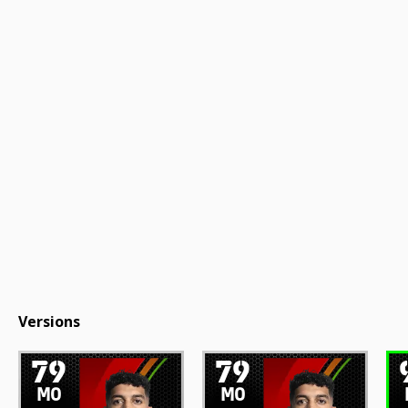
Versions
79
79
MO
MO