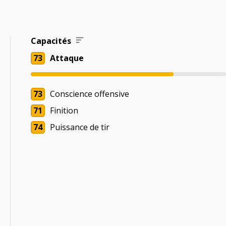
Capacités
73
Attaque
73
Conscience offensive
71
Finition
74
Puissance de tir