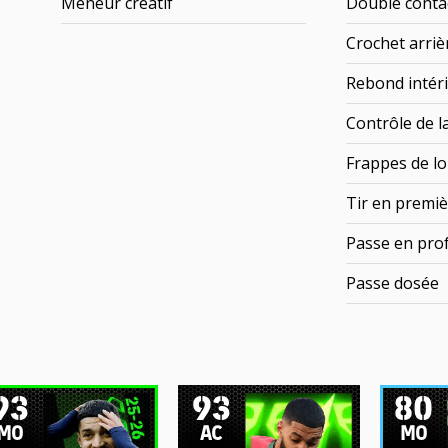
Meneur créatif
Double conta
Crochet arriè
Rebond intér
Contrôle de l
Frappes de lo
Tir en premiè
Passe en pro
Passe dosée
93
93
80
MO
AC
MO