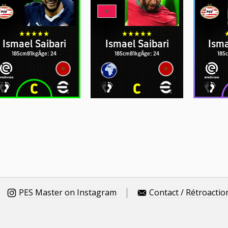
Ismael Saibari
Ismael Saibari
Isma
185cm
81kg
Âge: 24
185cm
81kg
Âge: 24
185
PES Master on Instagram
Contact / Rétroactio