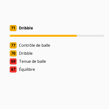
71
Dribble
77
Contrôle de balle
70
Dribble
69
Tenue de balle
67
Équilibre