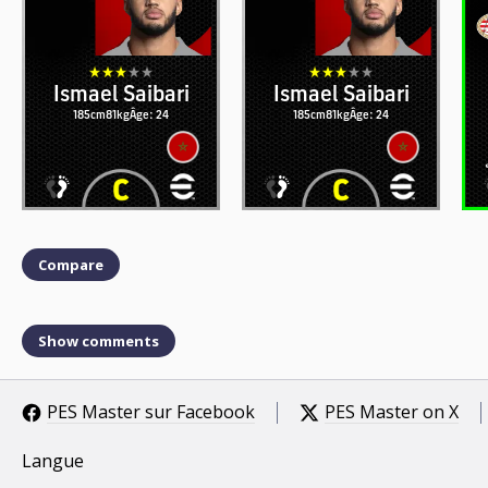
Ismael Saibari
Ismael Saibari
185cm
81kg
Âge: 24
185cm
81kg
Âge: 24
Compare
Show comments
PES Master sur Facebook
PES Master on X
Langue