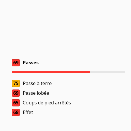
69
Passes
75
Passe à terre
69
Passe lobée
65
Coups de pied arrêtés
68
Effet