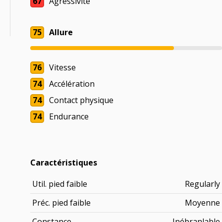
67
Agressivité
75
Allure
76
Vitesse
74
Accélération
74
Contact physique
74
Endurance
Caractéristiques
Util. pied faible
Regularly
Préc. pied faible
Moyenne
Constance
Inébranlable