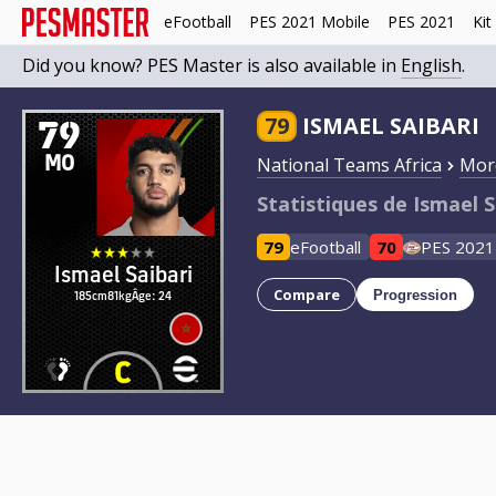
eFootball
PES 2021 Mobile
PES 2021
Kit
Did you know? PES Master is also available in
English
.
79
79
ISMAEL SAIBARI
MO
National Teams Africa
Mor
Statistiques de Ismael S
79
eFootball
70
PES 2021
Ismael Saibari
Compare
185cm
81kg
Âge: 24
Progression