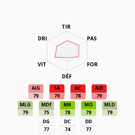
TIR
DRI
PAS
VIT
FOR
DÉF
AiG
SA
AC
AiD
79
79
78
79
MLG
MDf
MR
MO
MLD
79
75
78
79
79
DG
DC
DD
77
74
77