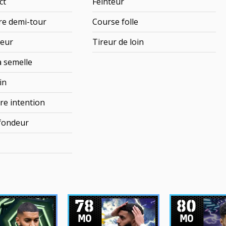
ct
Feinteur
re demi-tour
Course folle
ieur
Tireur de loin
a semelle
in
re intention
fondeur
78
80
MO
MO