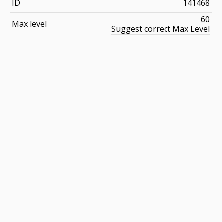
ID
141468
60
Max level
Suggest correct Max Level