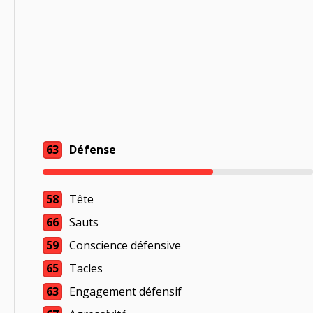
63
Défense
58
Tête
66
Sauts
59
Conscience défensive
65
Tacles
63
Engagement défensif