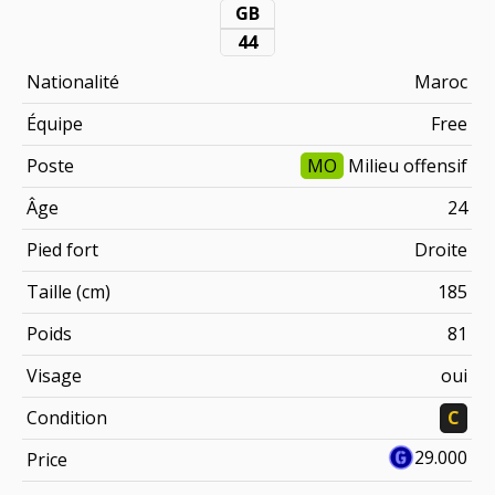
GB
44
Nationalité
Maroc
Équipe
Free
Poste
MO
Milieu offensif
Âge
24
Pied fort
Droite
Taille (cm)
185
Poids
81
Visage
oui
Condition
C
29.000
Price