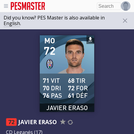
Did you know? PES Master is also available in
English
.
MO
72
71
VIT
68
TIR
70
DRI
72
FOR
76
PAS
61
DÉF
JAVIER ERASO
72
JAVIER ERASO
CD Leganés
(17)