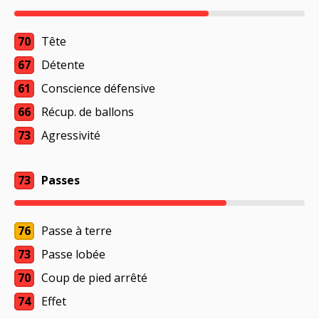
70
Tête
67
Détente
61
Conscience défensive
66
Récup. de ballons
73
Agressivité
73
Passes
76
Passe à terre
73
Passe lobée
70
Coup de pied arrêté
74
Effet