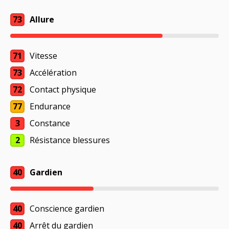
73
Allure
71
Vitesse
73
Accélération
72
Contact physique
77
Endurance
3
Constance
2
Résistance blessures
40
Gardien
40
Conscience gardien
40
Arrêt du gardien