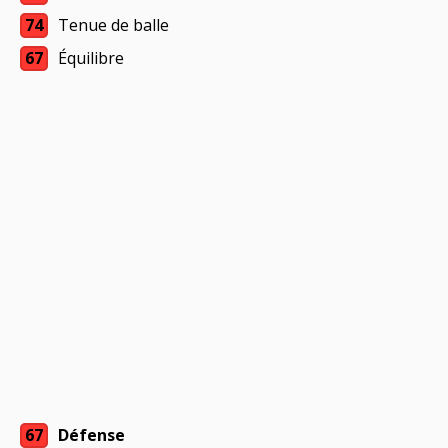
74
Tenue de balle
67
Équilibre
67
Défense