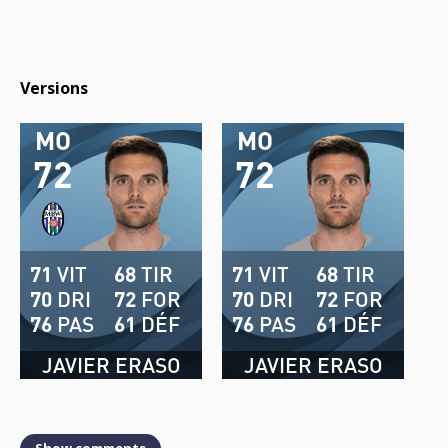
Versions
MO
MO
72
72
71
VIT
68
TIR
71
VIT
68
TIR
70
DRI
72
FOR
70
DRI
72
FOR
76
PAS
61
DÉF
76
PAS
61
DÉF
JAVIER ERASO
JAVIER ERASO