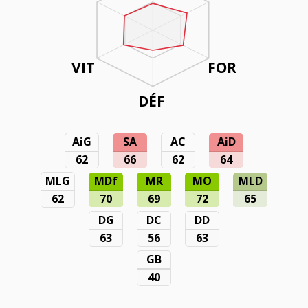
VIT
FOR
DÉF
AiG
SA
AC
AiD
62
66
62
64
MLG
MDf
MR
MO
MLD
62
70
69
72
65
DG
DC
DD
63
56
63
GB
40