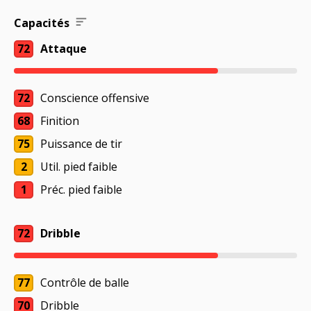
Capacités
72
Attaque
72
Conscience offensive
68
Finition
75
Puissance de tir
2
Util. pied faible
1
Préc. pied faible
72
Dribble
77
Contrôle de balle
70
Dribble