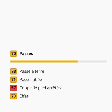
70
Passes
78
Passe à terre
71
Passe lobée
57
Coups de pied arrêtés
73
Effet