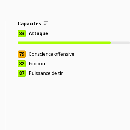
Capacités
83
Attaque
79
Conscience offensive
82
Finition
87
Puissance de tir