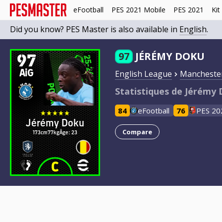
eFootball
PES 2021 Mobile
PES 2021
Kit
Did you know? PES Master is also available in
English
.
97
97
JÉRÉMY DOKU
AiG
English League
Manchester
Statistiques de Jérémy
84
eFootball
76
PES 20
Jérémy Doku
Compare
173cm
77kg
Âge: 23