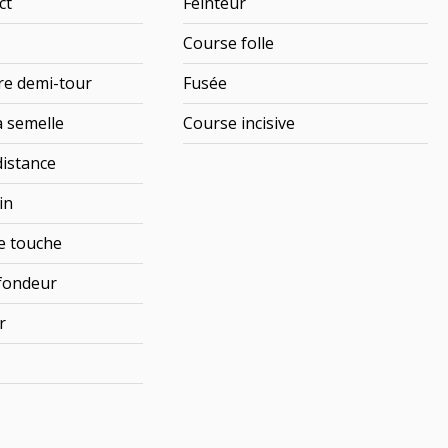
ct
Feinteur
Course folle
re demi-tour
Fusée
a semelle
Course incisive
distance
in
e touche
fondeur
r