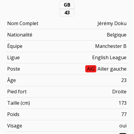
GB
43
Nom Complet
Jérémy Doku
Nationalité
Belgique
Équipe
Manchester B
Ligue
English League
Poste
AiG
Ailier gauche
Âge
23
Pied fort
Droite
Taille (cm)
173
Poids
77
Visage
oui