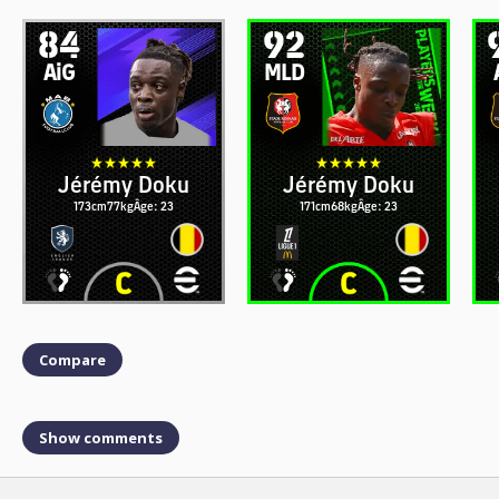
84
92
AiG
MLD
Jérémy Doku
Jérémy Doku
173cm
77kg
Âge: 23
171cm
68kg
Âge: 23
Compare
Show comments