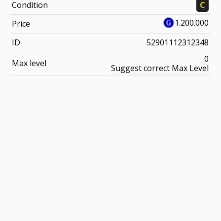
Condition
C
1.200.000
Price
ID
52901112312348
0
Max level
Suggest correct Max Level