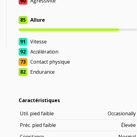
60
Agressivité
85
Allure
91
Vitesse
92
Accélération
73
Contact physique
82
Endurance
Caractéristiques
Util. pied faible
Occasionally
Préc. pied faible
Élevée
Constance
Normal