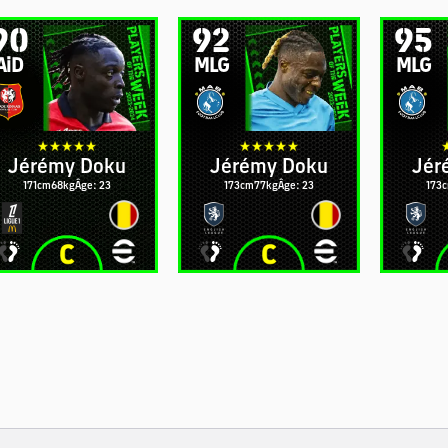
90
92
95
AiD
MLG
MLG
Jérémy Doku
Jérémy Doku
Jér
171cm
68kg
Âge: 23
173cm
77kg
Âge: 23
173