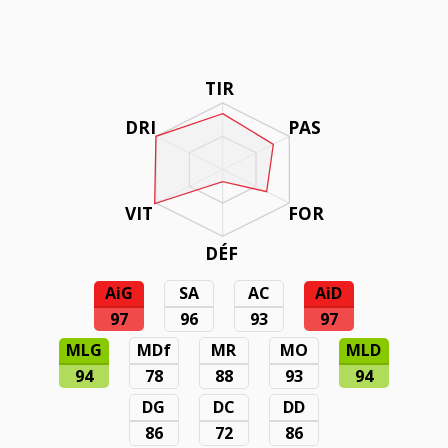
TIR
DRI
PAS
VIT
FOR
DÉF
AiG
SA
AC
AiD
97
96
93
97
MLG
MDf
MR
MO
MLD
94
78
88
93
94
DG
DC
DD
86
72
86