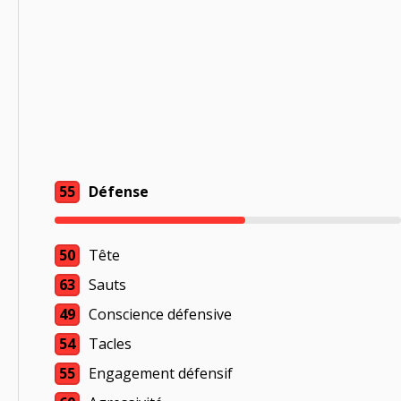
55
Défense
50
Tête
63
Sauts
49
Conscience défensive
54
Tacles
55
Engagement défensif