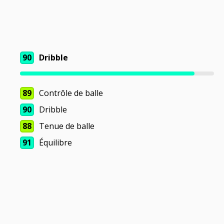
90
Dribble
89
Contrôle de balle
90
Dribble
88
Tenue de balle
91
Équilibre