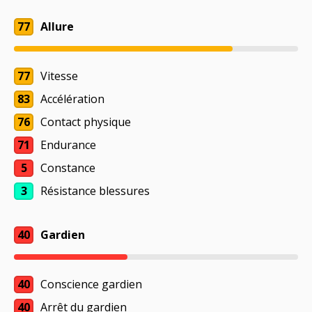
77
Allure
77
Vitesse
83
Accélération
76
Contact physique
71
Endurance
5
Constance
3
Résistance blessures
40
Gardien
40
Conscience gardien
40
Arrêt du gardien