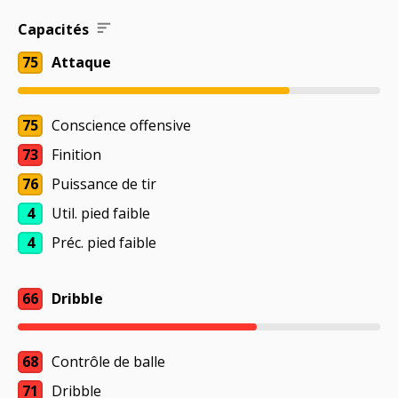
Capacités
75
Attaque
75
Conscience offensive
73
Finition
76
Puissance de tir
4
Util. pied faible
4
Préc. pied faible
66
Dribble
68
Contrôle de balle
71
Dribble