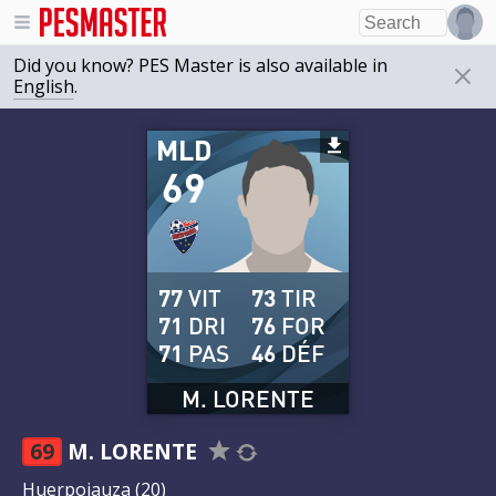
Did you know? PES Master is also available in
English
.
MLD
69
77
VIT
73
TIR
71
DRI
76
FOR
71
PAS
46
DÉF
M. LORENTE
69
M. LORENTE
Huerpojauza
(20)