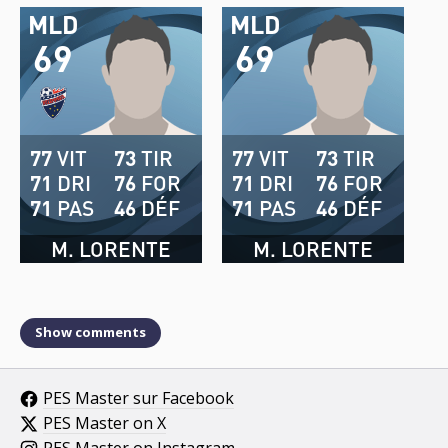
MLD
MLD
69
69
77
VIT
73
TIR
77
VIT
73
TIR
71
DRI
76
FOR
71
DRI
76
FOR
71
PAS
46
DÉF
71
PAS
46
DÉF
M. LORENTE
M. LORENTE
Show comments
PES Master sur Facebook
PES Master on X
PES Master on Instagram