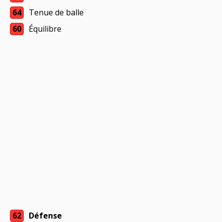
64
Tenue de balle
60
Équilibre
62
Défense