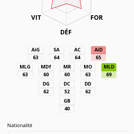
VIT
FOR
DÉF
AiG
SA
AC
AiD
63
64
64
65
MLG
MDf
MR
MO
MLD
63
60
60
63
69
DG
DC
DD
62
52
62
GB
40
Nationalité