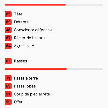
65
Tête
69
Détente
46
Conscience défensive
67
Récup. de ballons
64
Agressivité
63
Passes
71
Passe à terre
69
Passe lobée
51
Coup de pied arrêté
59
Effet