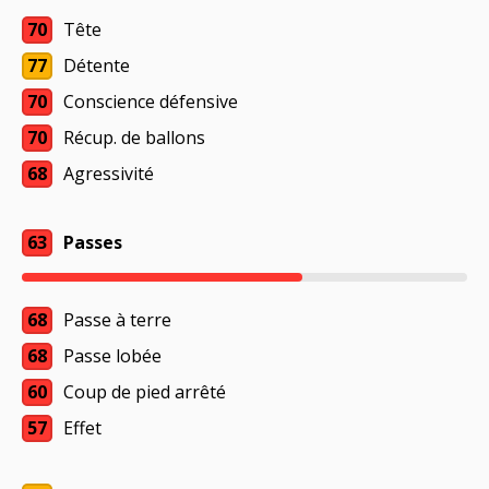
70
Tête
77
Détente
70
Conscience défensive
70
Récup. de ballons
68
Agressivité
63
Passes
68
Passe à terre
68
Passe lobée
60
Coup de pied arrêté
57
Effet