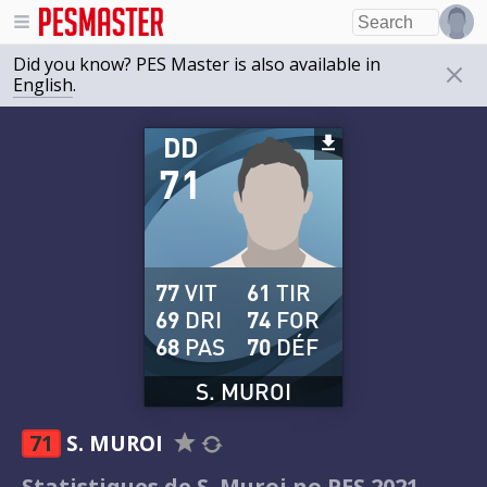
Did you know? PES Master is also available in
English
.
DD
71
77
VIT
61
TIR
69
DRI
74
FOR
68
PAS
70
DÉF
S. MUROI
71
S. MUROI
Statistiques de S. Muroi no PES 2021