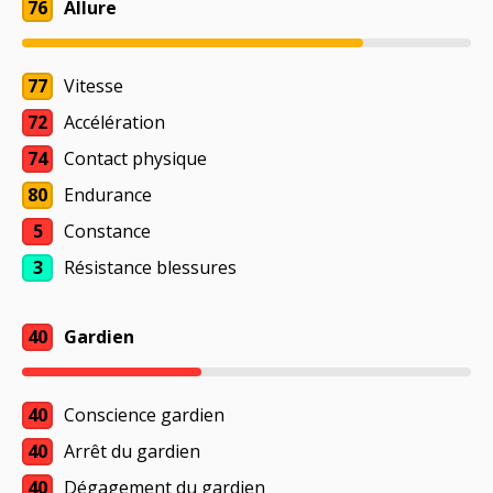
76
Allure
77
Vitesse
72
Accélération
74
Contact physique
80
Endurance
5
Constance
3
Résistance blessures
40
Gardien
40
Conscience gardien
40
Arrêt du gardien
40
Dégagement du gardien