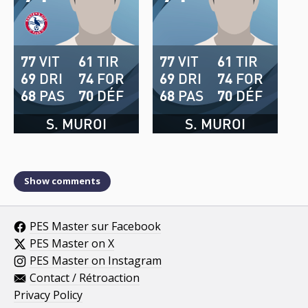
77
VIT
61
TIR
77
VIT
61
TIR
69
DRI
74
FOR
69
DRI
74
FOR
68
PAS
70
DÉF
68
PAS
70
DÉF
S. MUROI
S. MUROI
Show comments
PES Master sur Facebook
PES Master on X
PES Master on Instagram
Contact / Rétroaction
Privacy Policy