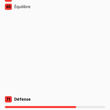
60
Équilibre
71
Défense