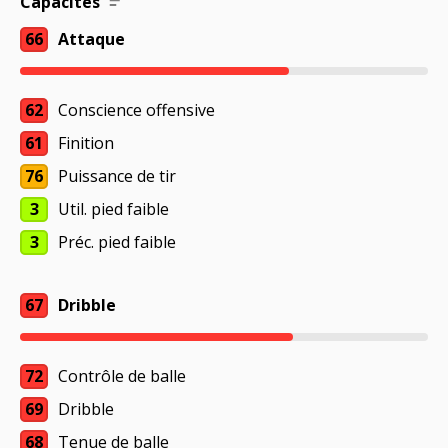
Capacités
66
Attaque
62
Conscience offensive
61
Finition
76
Puissance de tir
3
Util. pied faible
3
Préc. pied faible
67
Dribble
72
Contrôle de balle
69
Dribble
68
Tenue de balle