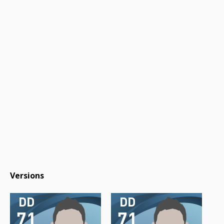
Versions
DD
DD
71
71