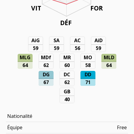
VIT
FOR
DÉF
AiG
SA
AC
AiD
59
59
56
59
MLG
MDf
MR
MO
MLD
64
62
60
58
64
DG
DC
DD
67
62
71
GB
40
Nationalité
Équipe
Free