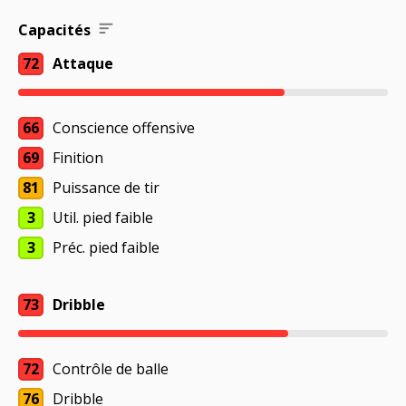
Capacités
72
Attaque
66
Conscience offensive
69
Finition
81
Puissance de tir
3
Util. pied faible
3
Préc. pied faible
73
Dribble
72
Contrôle de balle
76
Dribble