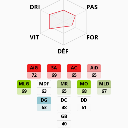
DRI
PAS
VIT
FOR
DÉF
AiG
SA
AC
AiD
72
69
65
65
MLG
MDf
MR
MO
MLD
69
63
65
68
67
DG
DC
DD
63
48
61
GB
40