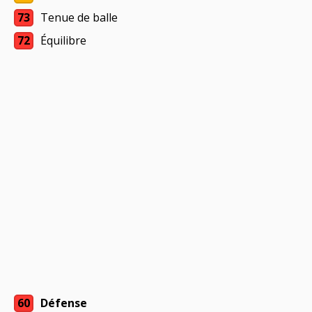
73
Tenue de balle
72
Équilibre
60
Défense