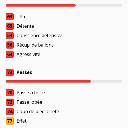
63
Tête
65
Détente
53
Conscience défensive
56
Récup. de ballons
64
Agressivité
73
Passes
70
Passe à terre
72
Passe lobée
74
Coup de pied arrêté
77
Effet