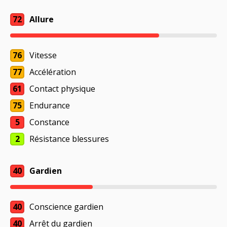
72
Allure
76
Vitesse
77
Accélération
61
Contact physique
75
Endurance
5
Constance
2
Résistance blessures
40
Gardien
40
Conscience gardien
40
Arrêt du gardien