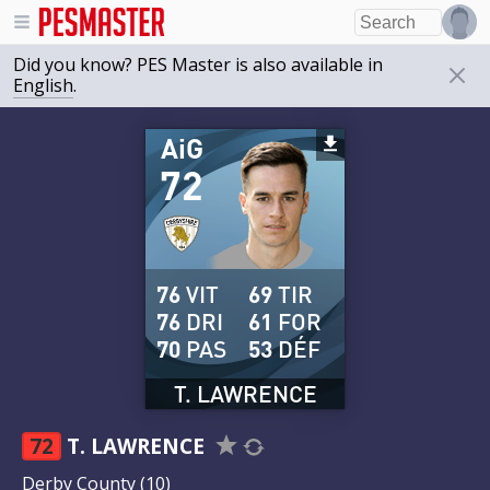
Did you know? PES Master is also available in
English
.
AiG
72
76
VIT
69
TIR
76
DRI
61
FOR
70
PAS
53
DÉF
T. LAWRENCE
72
T. LAWRENCE
Derby County
(10)