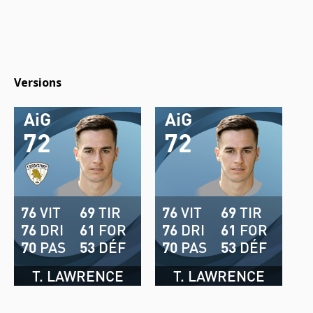
Versions
AiG
AiG
72
72
76
VIT
69
TIR
76
VIT
69
TIR
76
DRI
61
FOR
76
DRI
61
FOR
70
PAS
53
DÉF
70
PAS
53
DÉF
T. LAWRENCE
T. LAWRENCE