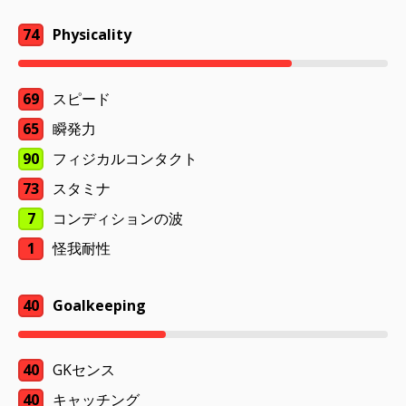
74
Physicality
69
スピード
65
瞬発力
90
フィジカルコンタクト
73
スタミナ
7
コンディションの波
1
怪我耐性
40
Goalkeeping
40
GKセンス
40
キャッチング