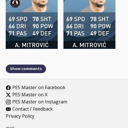
69
SPD
78
SHT
69
SPD
78
SHT
66
DRI
90
POW
66
DRI
90
POW
71
PAS
49
DEF
71
PAS
49
DEF
A. MITROVIĆ
A. MITROVIĆ
Show comments
PES Master on Facebook
PES Master on X
PES Master on Instagram
Contact / Feedback
Privacy Policy