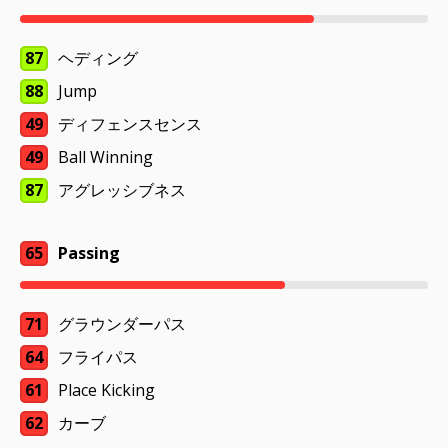
87
ヘディング
88
Jump
49
ディフェンスセンス
49
Ball Winning
87
アグレッシブネス
65
Passing
71
グラウンダーパス
64
フライパス
61
Place Kicking
62
カーブ