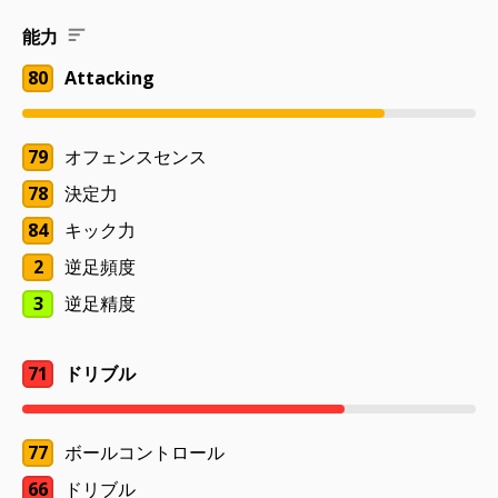
能力
80
Attacking
79
オフェンスセンス
78
決定力
84
キック力
2
逆足頻度
3
逆足精度
71
ドリブル
77
ボールコントロール
66
ドリブル