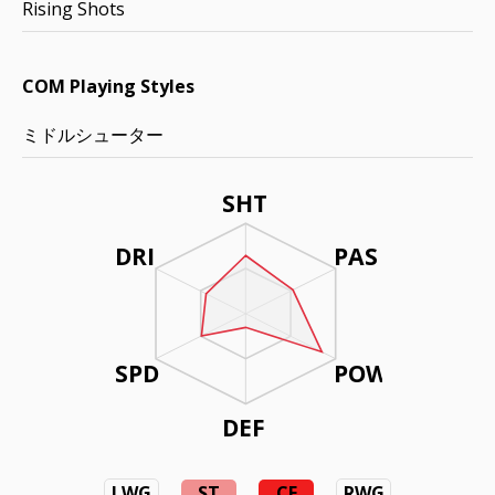
Rising Shots
COM Playing Styles
ミドルシューター
SHT
DRI
PAS
SPD
POW
DEF
LWG
ST
CF
RWG