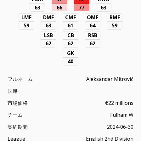
63
66
77
63
LMF
DMF
CMF
OMF
RMF
59
63
61
64
59
LSB
CB
RSB
62
62
62
GK
40
フルネーム
Aleksandar Mitrović
国籍
市場価格
€22 millions
チーム
Fulham W
契約期間
2024-06-30
League
English 2nd Division