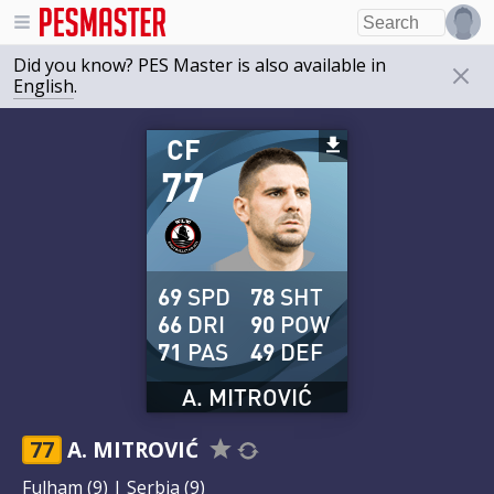
Did you know? PES Master is also available in
English
.
CF
77
69
SPD
78
SHT
66
DRI
90
POW
71
PAS
49
DEF
A. MITROVIĆ
77
A. MITROVIĆ
Fulham
(9) |
Serbia
(9)