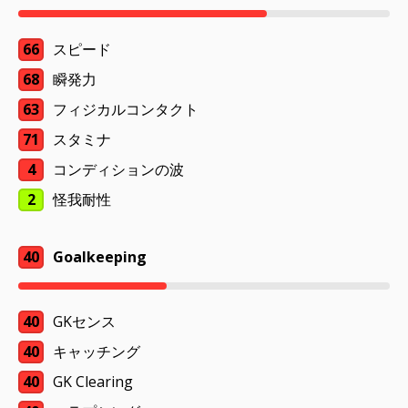
66
スピード
68
瞬発力
63
フィジカルコンタクト
71
スタミナ
4
コンディションの波
2
怪我耐性
40
Goalkeeping
40
GKセンス
40
キャッチング
40
GK Clearing