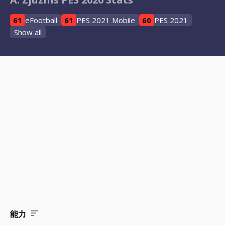
61
eFootball
61
PES 2021 Mobile
60
PES 2021
Show all
能力