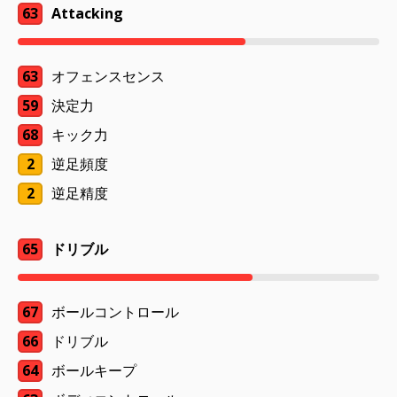
63
Attacking
63
オフェンスセンス
59
決定力
68
キック力
2
逆足頻度
2
逆足精度
65
ドリブル
67
ボールコントロール
66
ドリブル
64
ボールキープ