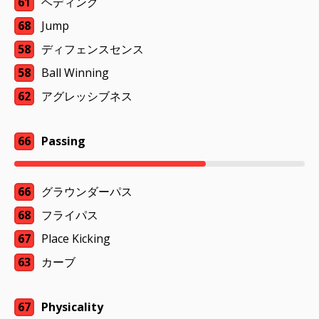
61
ヘディング
68
Jump
58
ディフェンスセンス
58
Ball Winning
62
アグレッシブネス
66
Passing
66
グラウンダーパス
68
フライパス
67
Place Kicking
63
カーブ
67
Physicality