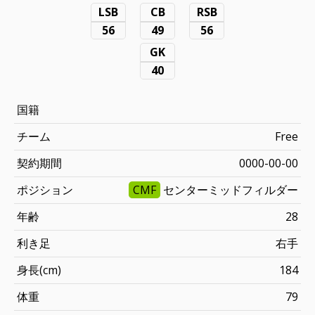
LSB
CB
RSB
56
49
56
GK
40
国籍
チーム
Free
契約期間
0000-00-00
ポジション
CMF
センターミッドフィルダー
年齢
28
利き足
右手
身長(cm)
184
体重
79