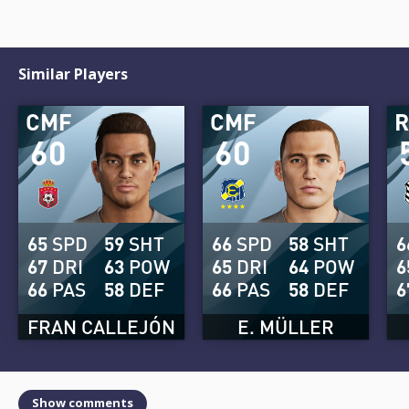
Similar Players
CMF
CMF
60
60
65
SPD
59
SHT
66
SPD
58
SHT
6
67
DRI
63
POW
65
DRI
64
POW
6
66
PAS
58
DEF
66
PAS
58
DEF
6
FRAN CALLEJÓN
E. MÜLLER
Show comments