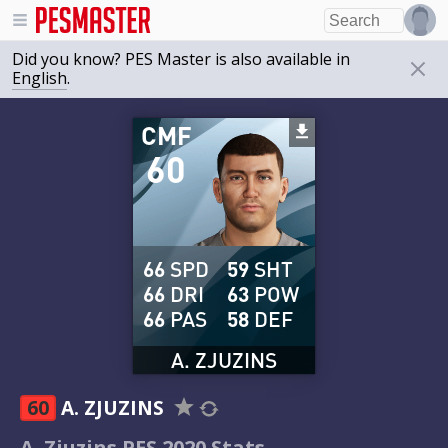
Did you know? PES Master is also available in
English
.
CMF
60
66
SPD
59
SHT
66
DRI
63
POW
66
PAS
58
DEF
A. ZJUZINS
60
A. ZJUZINS
A. Zjuzins PES 2020 Stats