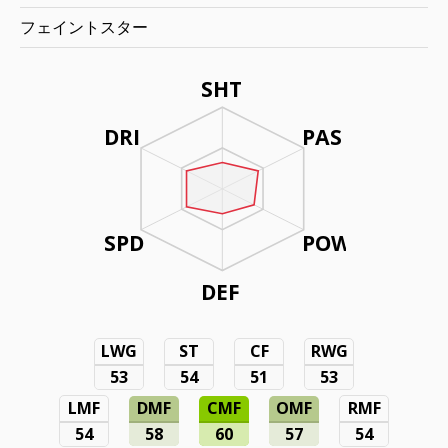
フェイントスター
SHT
DRI
PAS
SPD
POW
DEF
LWG
ST
CF
RWG
53
54
51
53
LMF
DMF
CMF
OMF
RMF
54
58
60
57
54