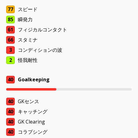
77
スピード
85
瞬発力
61
フィジカルコンタクト
66
スタミナ
3
コンディションの波
2
怪我耐性
40
Goalkeeping
40
GKセンス
40
キャッチング
40
GK Clearing
40
コラプシング