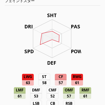
フェイントスター
SHT
DRI
PAS
SPD
POW
DEF
LWG
ST
CF
RWG
63
58
57
61
LMF
DMF
CMF
OMF
RMF
61
53
52
57
61
LSB
CB
RSB