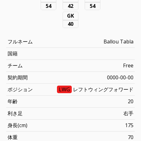
54
42
54
GK
40
フルネーム
Ballou Tabla
国籍
チーム
Free
契約期間
0000-00-00
ポジション
LWG
レフトウィングフォワード
年齢
20
利き足
右手
身長(cm)
175
体重
70