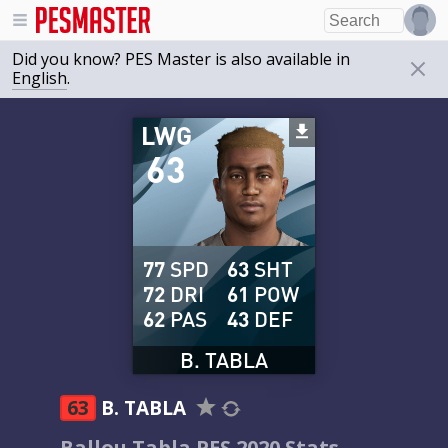
Did you know? PES Master is also available in
English
.
LWG
63
77
SPD
63
SHT
72
DRI
61
POW
62
PAS
43
DEF
B. TABLA
63
B. TABLA
Ballou Tabla PES 2020 Stats