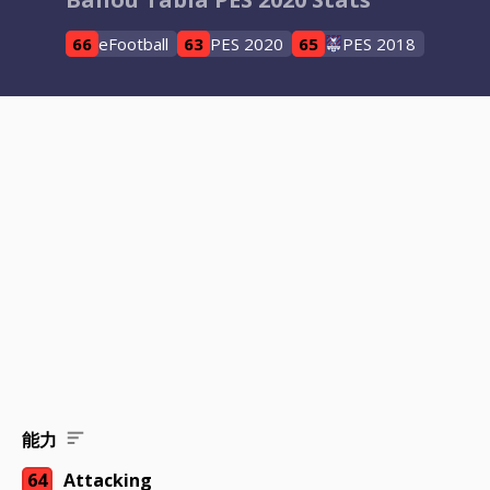
66
eFootball
63
PES 2020
65
PES 2018
能力
64
Attacking