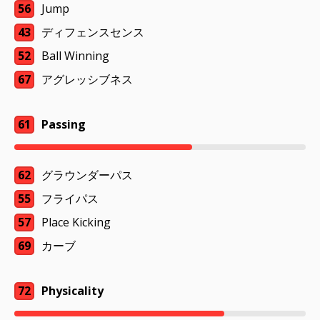
56
Jump
43
ディフェンスセンス
52
Ball Winning
67
アグレッシブネス
61
Passing
62
グラウンダーパス
55
フライパス
57
Place Kicking
69
カーブ
72
Physicality