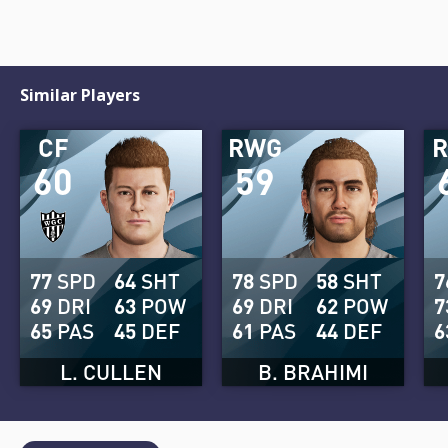
Similar Players
CF
RWG
60
59
77
SPD
64
SHT
78
SPD
58
SHT
7
69
DRI
63
POW
69
DRI
62
POW
7
65
PAS
45
DEF
61
PAS
44
DEF
6
L. CULLEN
B. BRAHIMI