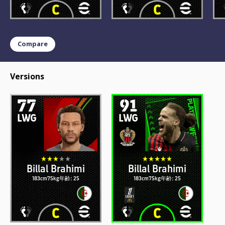
Compare
Versions
77
91
LWG
LWG
Billal Brahimi
Billal Brahimi
183cm
75kg
年齢: 25
183cm
75kg
年齢: 25