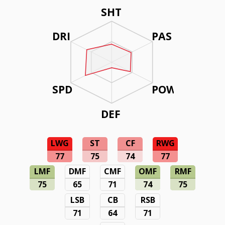
SHT
DRI
PAS
SPD
POW
DEF
LWG
ST
CF
RWG
77
75
74
77
LMF
DMF
CMF
OMF
RMF
75
65
71
74
75
LSB
CB
RSB
71
64
71