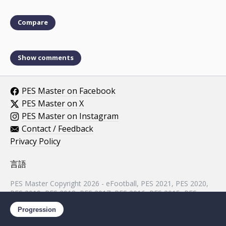
Compare
Show comments
PES Master on Facebook
PES Master on X
PES Master on Instagram
Contact / Feedback
Privacy Policy
言語
PES Master Copyright 2026 - eFootball, PES 2021, PES 2020,
PES 2019, PES 2018, PES 2017, PES 2016, PES 2015, PES
2014, PES 2013, PES 2012, PES 2011, PES 2010, PES 2009,
Progression
PES 2008, PES 5 assets property of KONAMI.