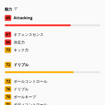
能力
69
Attacking
67
オフェンスセンス
66
決定力
73
キック力
72
ドリブル
72
ボールコントロール
76
ドリブル
70
ボールキープ
71
ボディコントロール