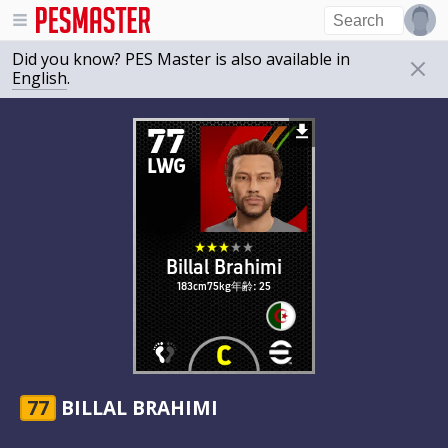
Did you know? PES Master is also available in
English
.
77
LWG
Billal Brahimi
183cm
75kg
年齢: 25
77
BILLAL BRAHIMI