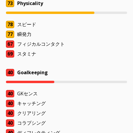
73
Physicality
78
スピード
77
瞬発力
67
フィジカルコンタクト
69
スタミナ
40
Goalkeeping
40
GKセンス
40
キャッチング
40
クリアリング
40
コラプシング
40
ディフレクティング