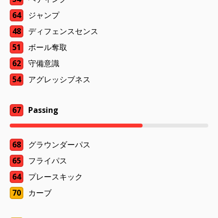
64
ジャンプ
48
ディフェンスセンス
51
ボール奪取
62
守備意識
54
アグレッシブネス
67
Passing
68
グラウンダーパス
65
フライパス
64
プレースキック
70
カーブ