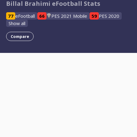
Billal Brahimi eFootball Stats
77
eFootball
66
PES 2021 Mobile
59
PES 2020
Show all
Compare