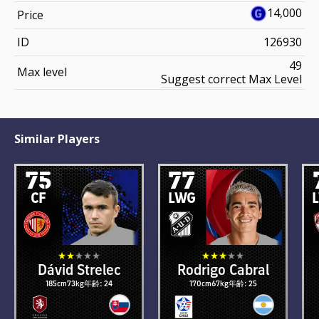
14,000
Price
ID
126930
49
Max level
Suggest correct Max Level
Similar Players
75
77
CF
LWG
Dávid Strelec
Rodrigo Cabral
185cm
73kg
年齢: 24
170cm
67kg
年齢: 25