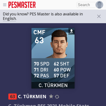
Did you know? PES Master is also available in
English
.
CMF
63
70
SPD
62
SHT
71
DRI
60
POW
72
PAS
57
DEF
C. TÜRKMEN
63
C. TÜRKMEN
C. Türkmen PES 2021 Mobile Stats