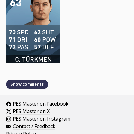
63
70
SPD
62
SHT
71
DRI
60
POW
72
PAS
57
DEF
C. TÜRKMEN
Show comments
PES Master on Facebook
PES Master on X
PES Master on Instagram
Contact / Feedback
Privacy Policy