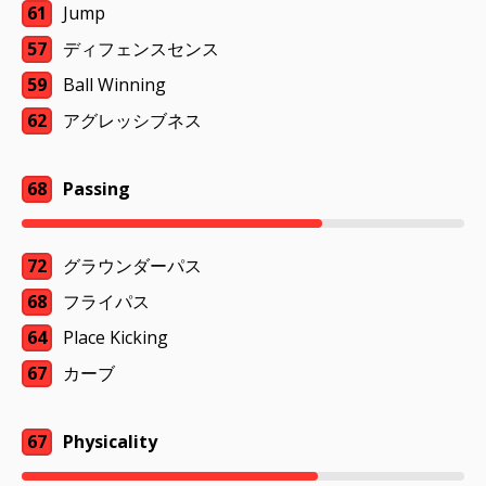
61
Jump
57
ディフェンスセンス
59
Ball Winning
62
アグレッシブネス
68
Passing
72
グラウンダーパス
68
フライパス
64
Place Kicking
67
カーブ
67
Physicality