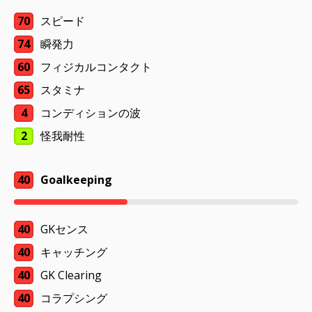
70
スピード
74
瞬発力
60
フィジカルコンタクト
65
スタミナ
4
コンディションの波
2
怪我耐性
40
Goalkeeping
40
GKセンス
40
キャッチング
40
GK Clearing
40
コラプシング