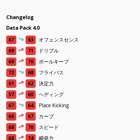
Changelog
Data Pack 4.0
67
63
オフェンスセンス
69
71
ドリブル
69
70
ボールキープ
72
68
フライパス
61
62
決定力
57
60
ヘディング
67
64
Place Kicking
66
67
カーブ
68
70
スピード
68
74
瞬発力