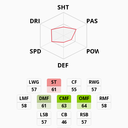
SHT
DRI
PAS
SPD
POW
DEF
LWG
ST
CF
RWG
57
61
55
57
LMF
DMF
CMF
OMF
RMF
58
61
63
64
58
LSB
CB
RSB
57
46
57