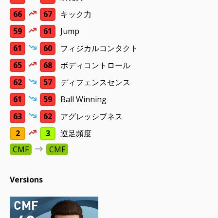
66
67
キック力
59
61
Jump
61
60
フィジカルコンタクト
65
68
ボディコントロール
62
57
ディフェンスセンス
61
59
Ball Winning
63
62
アグレッシブネス
2
3
逆足頻度
CMF
CMF
Versions
CMF