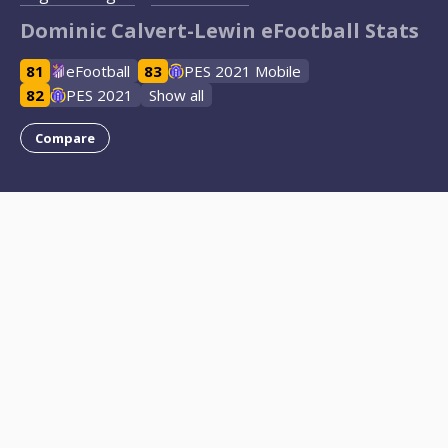
Dominic Calvert-Lewin eFootball Stats
81
eFootball
83
PES 2021 Mobile
82
PES 2021
Show all
Compare