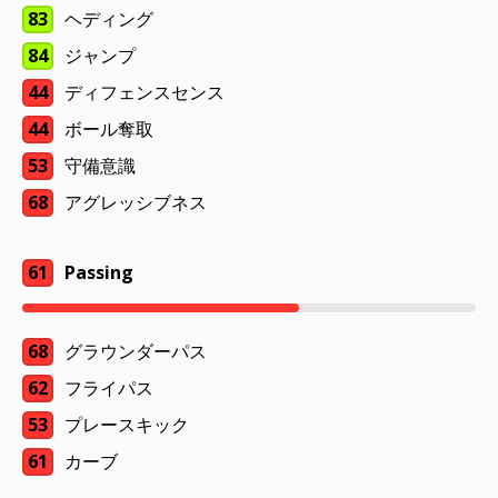
83
ヘディング
84
ジャンプ
44
ディフェンスセンス
44
ボール奪取
53
守備意識
68
アグレッシブネス
61
Passing
68
グラウンダーパス
62
フライパス
53
プレースキック
61
カーブ