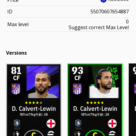
ID
55070607654887
0
Max level
Suggest correct Max Level
Versions
81
93
CF
CF
D. Calvert-Lewin
D. Calvert-Lewin
187cm
71kg
年齢: 28
187cm
71kg
年齢: 28