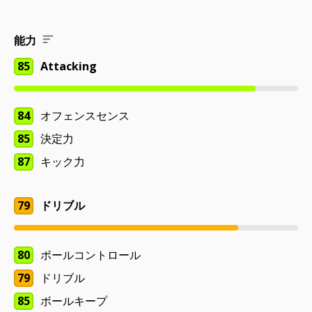
能力
85
Attacking
84
オフェンスセンス
85
決定力
87
キック力
79
ドリブル
80
ボールコントロール
79
ドリブル
85
ボールキープ