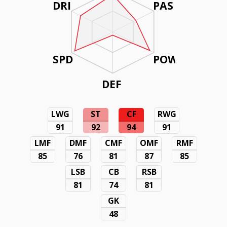
DRI
PAS
SPD
POW
DEF
LWG
ST
CF
RWG
91
92
94
91
LMF
DMF
CMF
OMF
RMF
85
76
81
87
85
LSB
CB
RSB
81
74
81
GK
48