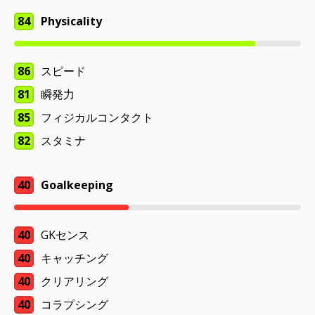
84
Physicality
86
スピード
81
瞬発力
85
フィジカルコンタクト
82
スタミナ
40
Goalkeeping
40
GKセンス
40
キャッチング
40
クリアリング
40
コラプシング