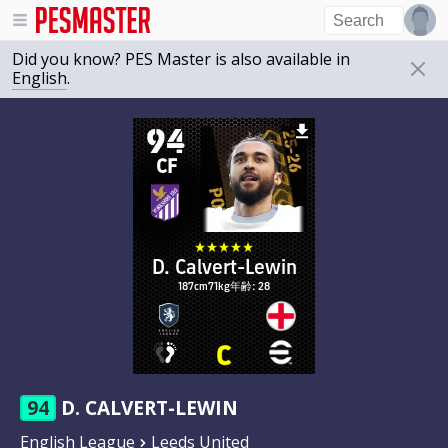
Did you know? PES Master is also available in
English
.
94
CF
D. Calvert-Lewin
187cm
71kg
年齢: 28
94
D. CALVERT-LEWIN
English League
Leeds United