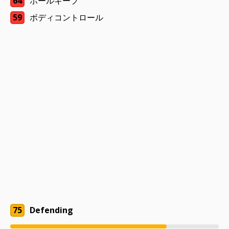
64
ボールキープ
59
ボディコントロール
75
Defending