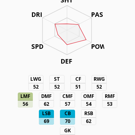
DRI
PAS
SPD
POW
DEF
LWG
ST
CF
RWG
52
52
51
52
LMF
DMF
CMF
OMF
RMF
56
62
57
54
53
LSB
CB
RSB
69
70
62
GK