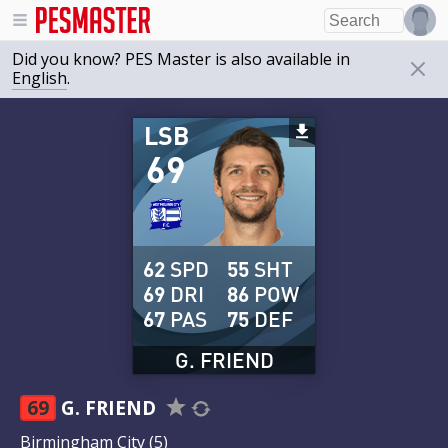
Did you know? PES Master is also available in
English
.
LSB
69
62
SPD
55
SHT
69
DRI
86
POW
67
PAS
75
DEF
G. FRIEND
69
G. FRIEND
Birmingham City
(5)