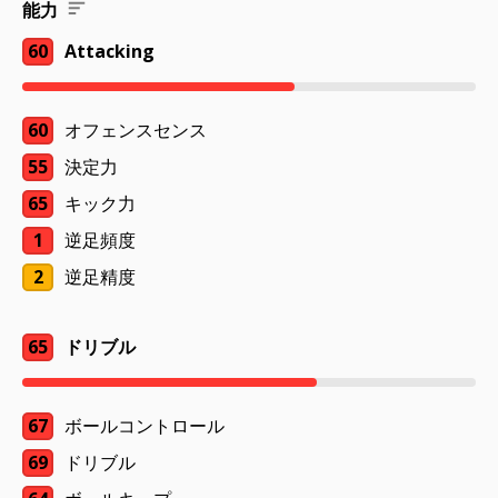
能力
60
Attacking
60
オフェンスセンス
55
決定力
65
キック力
1
逆足頻度
2
逆足精度
65
ドリブル
67
ボールコントロール
69
ドリブル