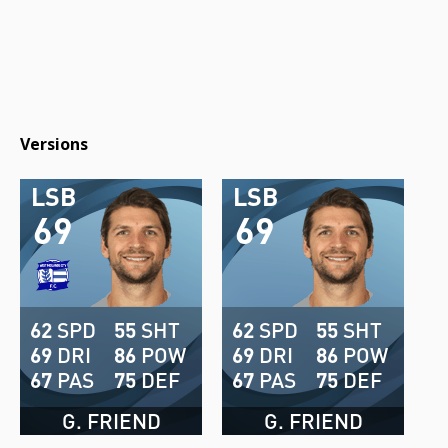
Versions
LSB
LSB
69
69
62
SPD
55
SHT
62
SPD
55
SHT
69
DRI
86
POW
69
DRI
86
POW
67
PAS
75
DEF
67
PAS
75
DEF
G. FRIEND
G. FRIEND