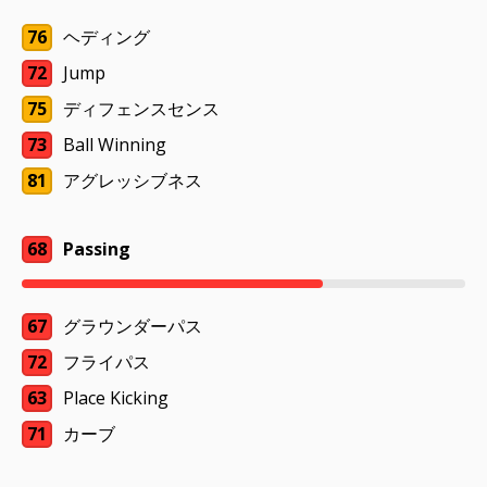
76
ヘディング
72
Jump
75
ディフェンスセンス
73
Ball Winning
81
アグレッシブネス
68
Passing
67
グラウンダーパス
72
フライパス
63
Place Kicking
71
カーブ