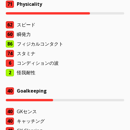
71
Physicality
62
スピード
60
瞬発力
86
フィジカルコンタクト
74
スタミナ
6
コンディションの波
2
怪我耐性
40
Goalkeeping
40
GKセンス
40
キャッチング