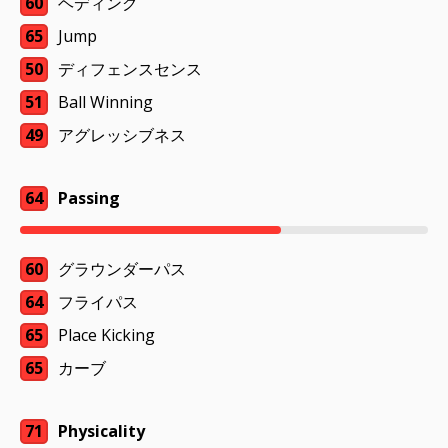
60
ヘディング
65
Jump
50
ディフェンスセンス
51
Ball Winning
49
アグレッシブネス
64
Passing
60
グラウンダーパス
64
フライパス
65
Place Kicking
65
カーブ
71
Physicality