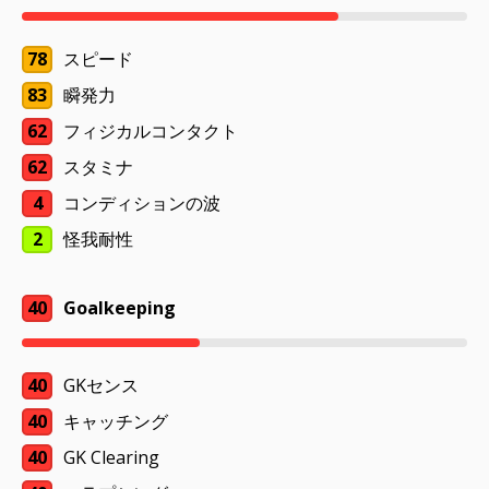
78
スピード
83
瞬発力
62
フィジカルコンタクト
62
スタミナ
4
コンディションの波
2
怪我耐性
40
Goalkeeping
40
GKセンス
40
キャッチング
40
GK Clearing