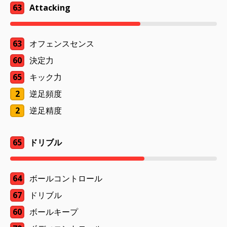
63
Attacking
63
オフェンスセンス
60
決定力
65
キック力
2
逆足頻度
2
逆足精度
65
ドリブル
64
ボールコントロール
67
ドリブル
60
ボールキープ