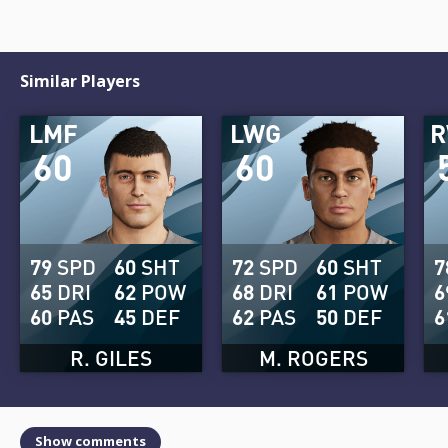
Similar Players
LMF
LWG
R
60
60
79
SPD
60
SHT
72
SPD
60
SHT
7
65
DRI
62
POW
68
DRI
61
POW
6
60
PAS
45
DEF
62
PAS
50
DEF
6
R. GILES
M. ROGERS
Show comments