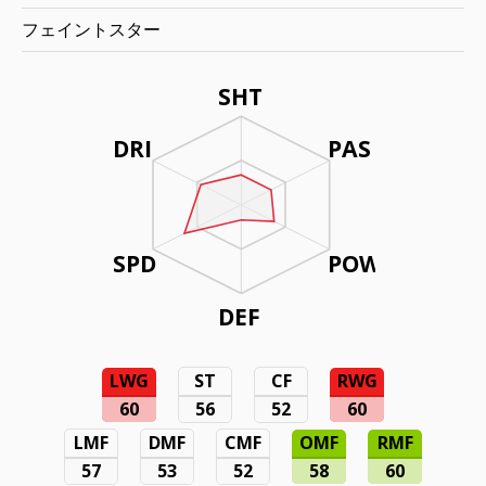
フェイントスター
SHT
DRI
PAS
SPD
POW
DEF
LWG
ST
CF
RWG
60
56
52
60
LMF
DMF
CMF
OMF
RMF
57
53
52
58
60