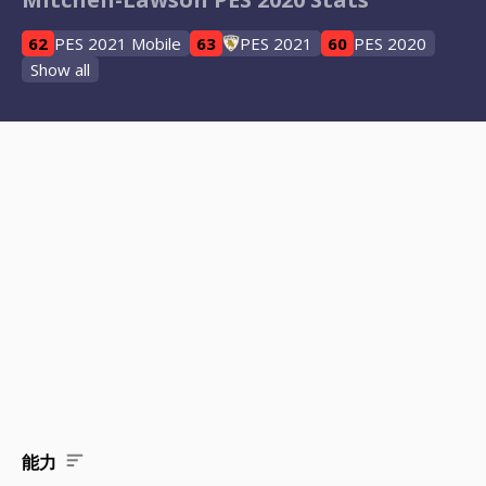
62
PES 2021 Mobile
63
PES 2021
60
PES 2020
Show all
能力