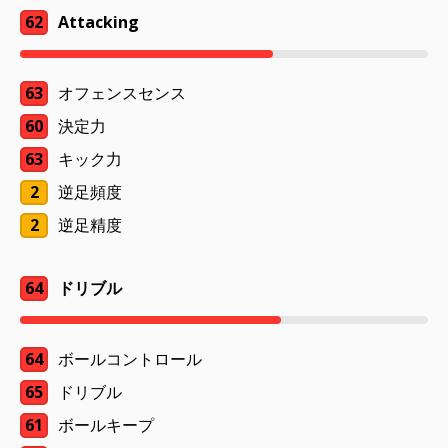
62
Attacking
63
オフェンスセンス
60
決定力
63
キック力
2
逆足頻度
2
逆足精度
64
ドリブル
64
ボールコントロール
65
ドリブル
61
ボールキープ