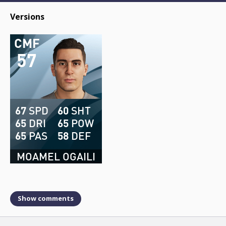
Versions
CMF
57
67
SPD
60
SHT
65
DRI
65
POW
65
PAS
58
DEF
MOAMEL OGAILI
Show comments