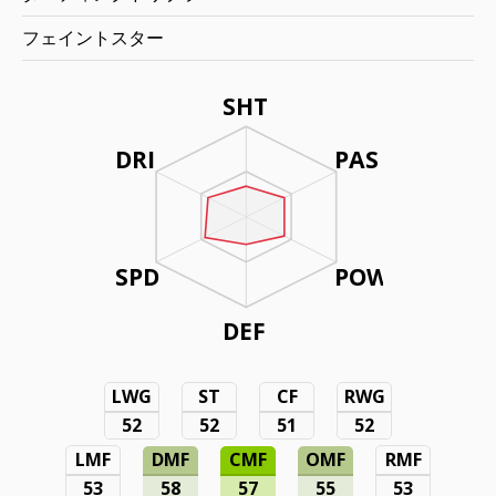
フェイントスター
SHT
DRI
PAS
SPD
POW
DEF
LWG
ST
CF
RWG
52
52
51
52
LMF
DMF
CMF
OMF
RMF
53
58
57
55
53