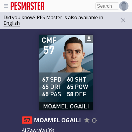
Did you know? PES Master is also available in
English
.
CMF
57
67
SPD
60
SHT
65
DRI
65
POW
65
PAS
58
DEF
MOAMEL OGAILI
57
MOAMEL OGAILI
Al Zawra'a
(39)