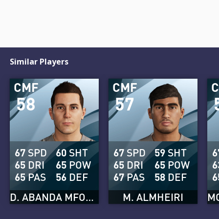
Similar Players
CMF
CMF
58
57
67
SPD
60
SHT
67
SPD
59
SHT
6
65
DRI
65
POW
65
DRI
65
POW
6
65
PAS
56
DEF
67
PAS
58
DEF
6
D. ABANDA MFOMO
M. ALMHEIRI