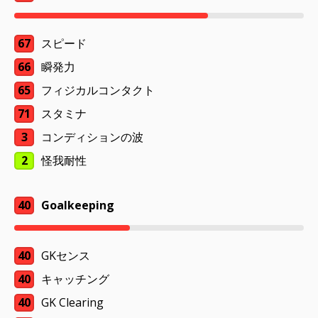
67
スピード
66
瞬発力
65
フィジカルコンタクト
71
スタミナ
3
コンディションの波
2
怪我耐性
40
Goalkeeping
40
GKセンス
40
キャッチング
40
GK Clearing