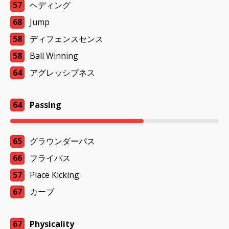
57
ヘディング
68
Jump
58
ディフェンスセンス
58
Ball Winning
64
アグレッシブネス
64
Passing
65
グラウンダーパス
66
フライパス
57
Place Kicking
67
カーブ
67
Physicality