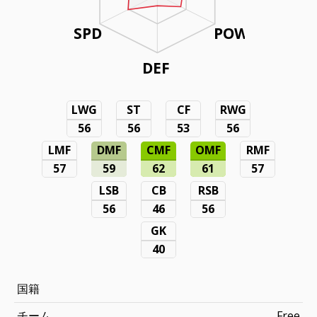
SPD
POW
DEF
LWG
ST
CF
RWG
56
56
53
56
LMF
DMF
CMF
OMF
RMF
57
59
62
61
57
LSB
CB
RSB
56
46
56
GK
40
国籍
チーム
Free