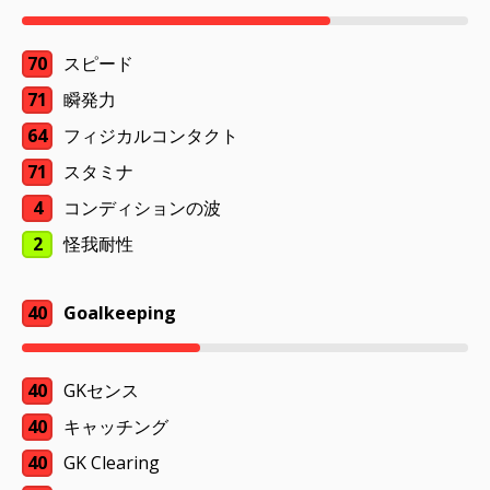
70
スピード
71
瞬発力
64
フィジカルコンタクト
71
スタミナ
4
コンディションの波
2
怪我耐性
40
Goalkeeping
40
GKセンス
40
キャッチング
40
GK Clearing