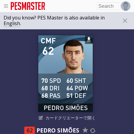
Did you know? PES Master is also available in
English
.
CMF
62
70
SPD
60
SHT
68
DRI
64
POW
68
PAS
51
DEF
PEDRO SIMÕES
カードクリエーターで開く
62
PEDRO SIMÕES