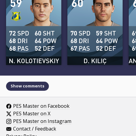
59
60
72
SPD
60
SHT
70
SPD
59
SHT
6
68
DRI
64
POW
68
DRI
64
POW
6
68
PAS
52
DEF
67
PAS
52
DEF
6
N. KOLOTIEVSKIY
D. KILIÇ
Show comments
PES Master on Facebook
PES Master on X
PES Master on Instagram
Contact / Feedback