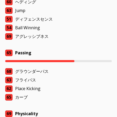
60
ヘディング
63
Jump
51
ディフェンスセンス
54
Ball Winning
69
アグレッシブネス
65
Passing
68
グラウンダーパス
63
フライパス
62
Place Kicking
65
カーブ
69
Physicality