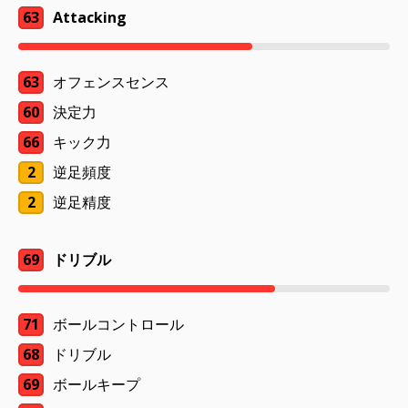
63
Attacking
63
オフェンスセンス
60
決定力
66
キック力
2
逆足頻度
2
逆足精度
69
ドリブル
71
ボールコントロール
68
ドリブル
69
ボールキープ