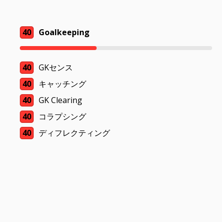
40
Goalkeeping
40
GKセンス
40
キャッチング
40
GK Clearing
40
コラプシング
40
ディフレクティング