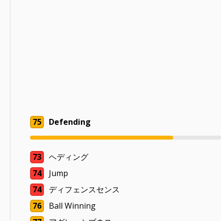
75
Defending
73
ヘディング
74
Jump
74
ディフェンスセンス
76
Ball Winning