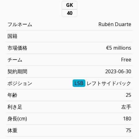
GK
40
フルネーム
Rubén Duarte
国籍
市場価格
€5 millions
チーム
Free
契約期間
2023-06-30
ポジション
LSB
レフトサイドバック
年齢
25
利き足
左手
身長(cm)
180
体重
75