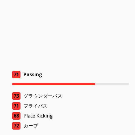
71
Passing
73
グラウンダーパス
71
フライパス
68
Place Kicking
72
カーブ