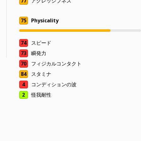
77
アグレッシブネス
75
Physicality
74
スピード
73
瞬発力
70
フィジカルコンタクト
84
スタミナ
4
コンディションの波
2
怪我耐性