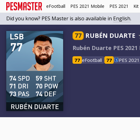
eFootball
PES 2021 Mobile
PES 2021
Kit
Did you know? PES Master is also available in
English
.
LSB
77
RUBÉN DUARTE
77
Rubén Duarte PES 2021 
77
eFootball
77
PES 2021
74
SPD
59
SHT
71
DRI
70
POW
73
PAS
74
DEF
RUBÉN DUARTE