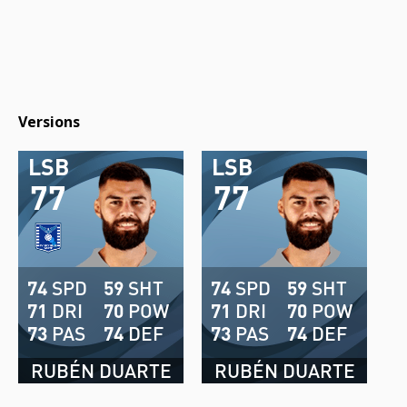
Versions
LSB
LSB
77
77
74
SPD
59
SHT
74
SPD
59
SHT
71
DRI
70
POW
71
DRI
70
POW
73
PAS
74
DEF
73
PAS
74
DEF
RUBÉN DUARTE
RUBÉN DUARTE