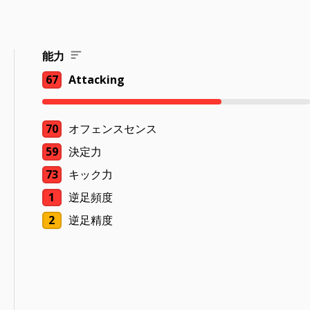
能力
67
Attacking
70
オフェンスセンス
59
決定力
73
キック力
1
逆足頻度
2
逆足精度