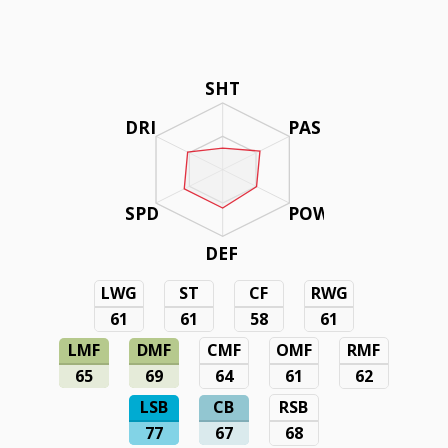
SHT
DRI
PAS
SPD
POW
DEF
LWG
ST
CF
RWG
61
61
58
61
LMF
DMF
CMF
OMF
RMF
65
69
64
61
62
LSB
CB
RSB
77
67
68