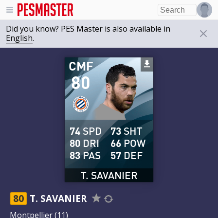
Did you know? PES Master is also available in
English
.
CMF
80
74
SPD
73
SHT
80
DRI
66
POW
83
PAS
57
DEF
T. SAVANIER
80
T. SAVANIER
Montpellier
(11)