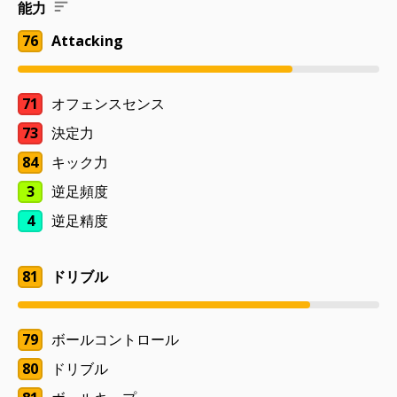
能力
76
Attacking
71
オフェンスセンス
73
決定力
84
キック力
3
逆足頻度
4
逆足精度
81
ドリブル
79
ボールコントロール
80
ドリブル