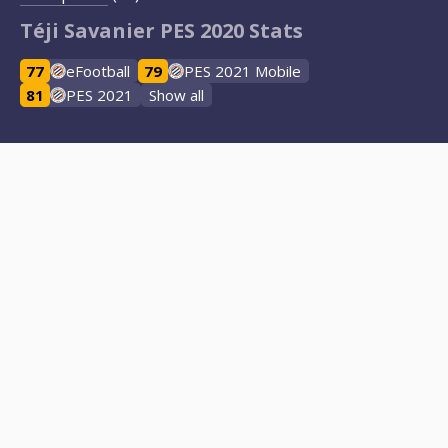
Téji Savanier PES 2020 Stats
77
eFootball
79
PES 2021 Mobile
81
PES 2021
Show all