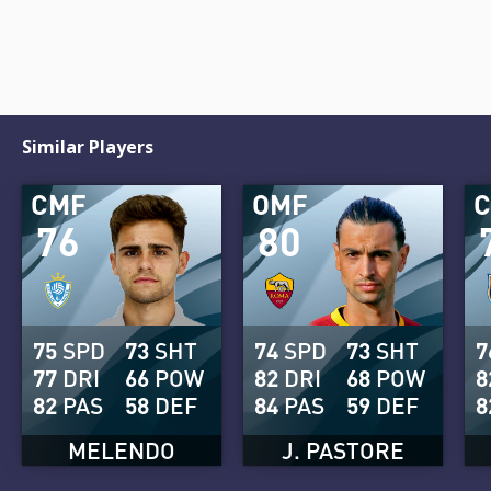
Similar Players
CMF
OMF
76
80
75
SPD
73
SHT
74
SPD
73
SHT
7
77
DRI
66
POW
82
DRI
68
POW
8
82
PAS
58
DEF
84
PAS
59
DEF
8
MELENDO
J. PASTORE