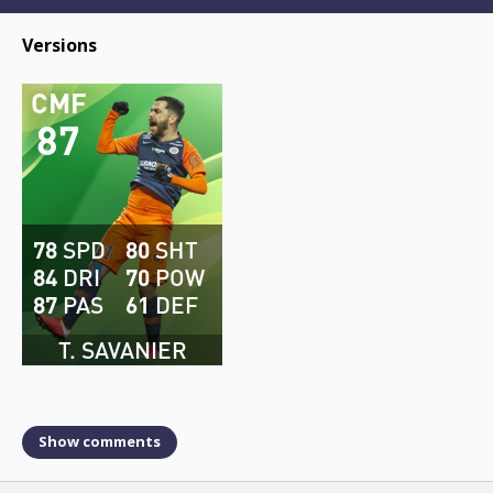
Versions
CMF
87
78
SPD
80
SHT
84
DRI
70
POW
87
PAS
61
DEF
T. SAVANIER
Show comments