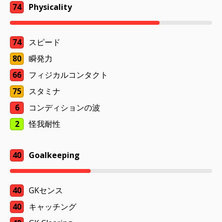
74
Physicality
74
スピード
80
瞬発力
66
フィジカルコンタクト
75
スタミナ
6
コンディションの波
2
怪我耐性
40
Goalkeeping
40
GKセンス
40
キャッチング