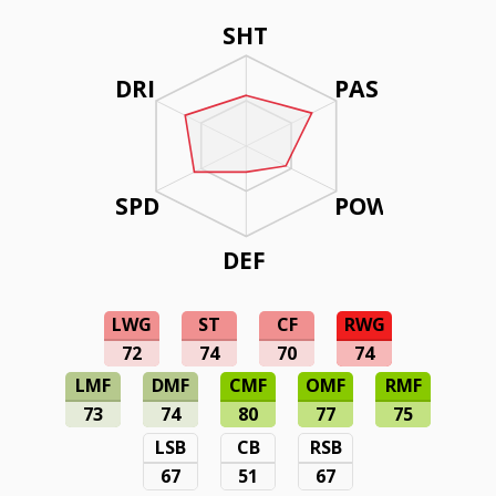
SHT
DRI
PAS
SPD
POW
DEF
LWG
ST
CF
RWG
72
74
70
74
LMF
DMF
CMF
OMF
RMF
73
74
80
77
75
LSB
CB
RSB
67
51
67