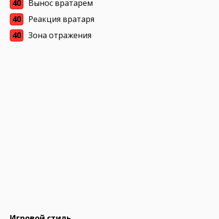
40
Вынос вратарем
40
Реакция вратаря
40
Зона отражения
Игровой стиль