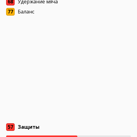
68
Удержание мяча
77
Баланс
57
Защиты