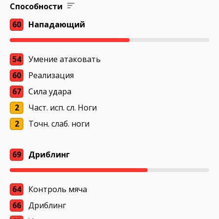
Способности
60
Нападающий
54
Умение атаковать
60
Реализация
67
Сила удара
2
Част. исп. сл. Ноги
2
Точн. слаб. ноги
69
Дриблинг
64
Контроль мяча
66
Дриблинг