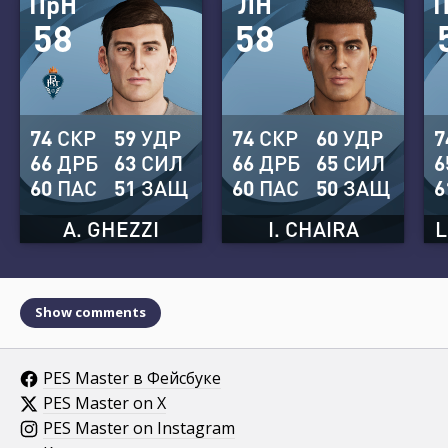
ПрН
ЛН
58
58
74
СКР
59
УДР
74
СКР
60
УДР
7
66
ДРБ
63
СИЛ
66
ДРБ
65
СИЛ
6
60
ПАС
51
ЗАЩ
60
ПАС
50
ЗАЩ
6
A. GHEZZI
I. CHAIRA
L
Show comments
PES Master в Фейсбуке
PES Master on X
PES Master on Instagram