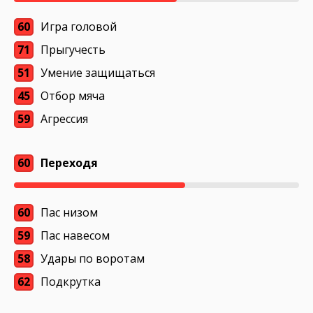
60
Игра головой
71
Прыгучесть
51
Умение защищаться
45
Отбор мяча
59
Агрессия
60
Переходя
60
Пас низом
59
Пас навесом
58
Удары по воротам
62
Подкрутка