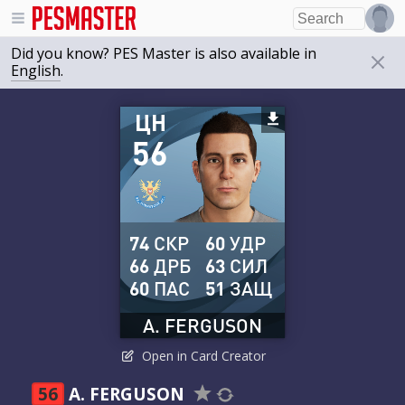
Did you know? PES Master is also available in
English
.
ЦН
56
74
СКР
60
УДР
66
ДРБ
63
СИЛ
60
ПАС
51
ЗАЩ
A. FERGUSON
Open in Card Creator
56
A. FERGUSON