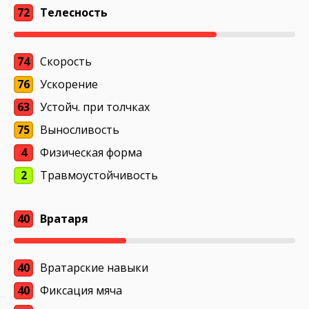
72
Телесность
74
Скорость
76
Ускорение
63
Устойч. при толчках
75
Выносливость
4
Физическая форма
2
Травмоустойчивость
40
Вратаря
40
Вратарские навыки
40
Фиксация мяча