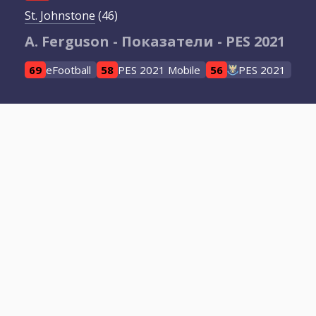
St. Johnstone
(46)
A. Ferguson - Показатели - PES 2021
69
eFootball
58
PES 2021 Mobile
56
PES 2021