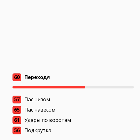
60
Переходя
57
Пас низом
65
Пас навесом
61
Удары по воротам
56
Подкрутка