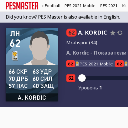
eFootball
PES 2021 Mobile
PES 2021
Kit
Did you know? PES Master is also available in
English
.
ЛН
62
A. KORDIC
62
Mrabspor
(34)
A. Kordic - Показатели 
62
PES 2021 Mobile
62
66
СКР
63
УДР
70
ДРБ
60
СИЛ
62
57
ПАС
40
ЗАЩ
1
Уровень
A. KORDIC