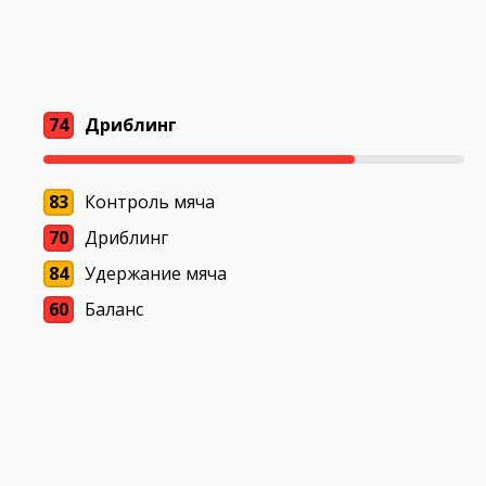
74
Дриблинг
83
Контроль мяча
70
Дриблинг
84
Удержание мяча
60
Баланс