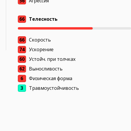
56
Агрессия
66
Телесность
66
Скорость
74
Ускорение
60
Устойч. при толчках
62
Выносливость
6
Физическая форма
3
Травмоустойчивость