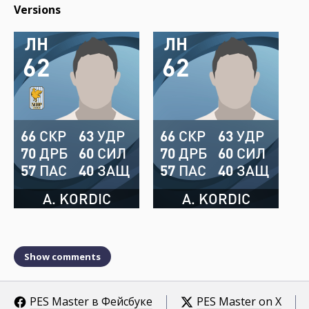
Versions
ЛН
ЛН
62
62
66
СКР
63
УДР
66
СКР
63
УДР
70
ДРБ
60
СИЛ
70
ДРБ
60
СИЛ
57
ПАС
40
ЗАЩ
57
ПАС
40
ЗАЩ
A. KORDIC
A. KORDIC
Show comments
PES Master в Фейсбуке
PES Master on X