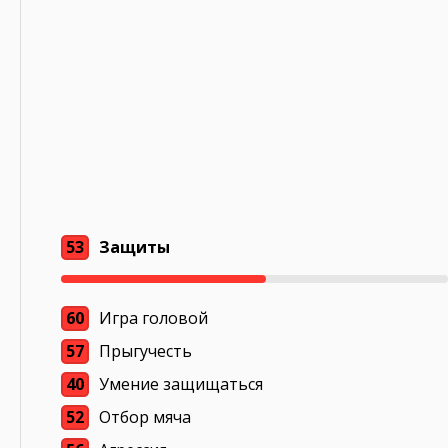
53
Защиты
60
Игра головой
57
Прыгучесть
40
Умение защищаться
52
Отбор мяча