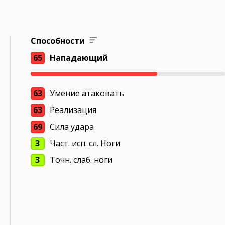
Способности
65
Нападающий
63
Умение атаковать
63
Реализация
69
Сила удара
3
Част. исп. сл. Ноги
3
Точн. слаб. ноги