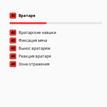
40
Вратаря
40
Вратарские навыки
40
Фиксация мяча
40
Вынос вратарем
40
Реакция вратаря
40
Зона отражения