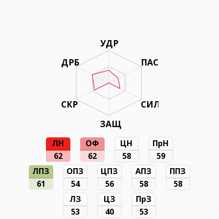
УДР
ДРБ
ПАС
СКР
СИЛ
ЗАЩ
ЛН
ОФ
ЦН
ПрН
62
62
58
59
ЛПЗ
ОПЗ
ЦПЗ
АПЗ
ППЗ
61
54
56
58
58
ЛЗ
ЦЗ
ПрЗ
53
40
53