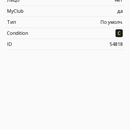
Лицо
нет
MyClub
да
Тип
По умолч.
Condition
C
ID
54818