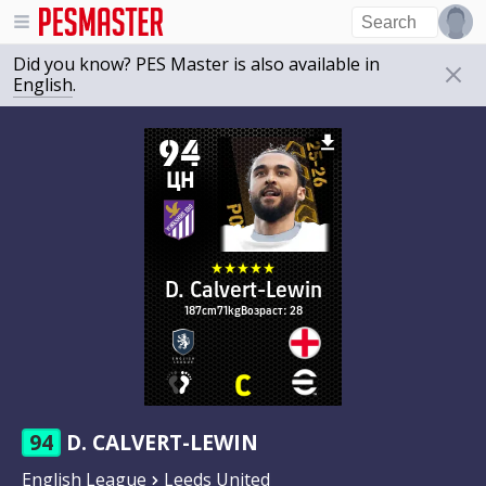
Did you know? PES Master is also available in
English
.
94
ЦН
D. Calvert-Lewin
187cm
71kg
Возраст: 28
94
D. CALVERT-LEWIN
English League
Leeds United