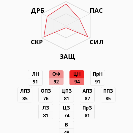
ДРБ
ПАС
СКР
СИЛ
ЗАЩ
ЛН
ОФ
ЦН
ПрН
91
92
94
91
ЛПЗ
ОПЗ
ЦПЗ
АПЗ
ППЗ
85
76
81
87
85
ЛЗ
ЦЗ
ПрЗ
81
74
81
В
48