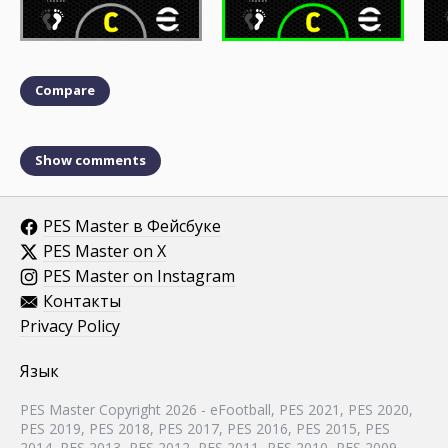
Compare
Show comments
PES Master в Фейсбуке
PES Master on X
PES Master on Instagram
Контакты
Privacy Policy
Язык
PES Master Copyright 2026 - eFootball, PES 2021, PES 2020,
PES 2019, PES 2018, PES 2017, PES 2016, PES 2015, PES
2014, PES 2013, PES 2012, PES 2011, PES 2010, PES 2009,