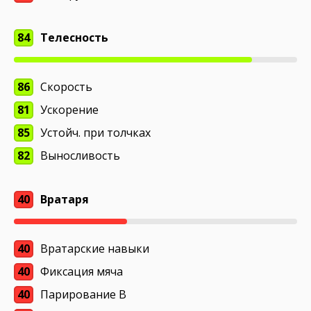
84
Телесность
86
Скорость
81
Ускорение
85
Устойч. при толчках
82
Выносливость
40
Вратаря
40
Вратарские навыки
40
Фиксация мяча
40
Парирование В