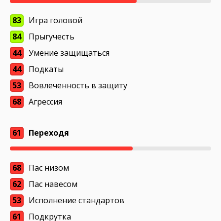
83
Игра головой
84
Прыгучесть
44
Умение защищаться
44
Подкаты
53
Вовлеченность в защиту
68
Агрессия
61
Переходя
68
Пас низом
62
Пас навесом
53
Исполнение стандартов
61
Подкрутка