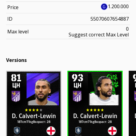
1.200.000
Price
ID
55070607654887
0
Max level
Suggest correct Max Level
Versions
81
93
ЦН
ЦН
D. Calvert-Lewin
D. Calvert-Lewin
187cm
71kg
Возраст: 28
187cm
71kg
Возраст: 28