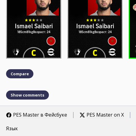
Ismael Saibari
Ismael Saibari
185cm
81kg
Возраст: 24
185cm
81kg
Возраст: 24
Compare
Show comments
PES Master в Фейсбуке
PES Master on X
Язык