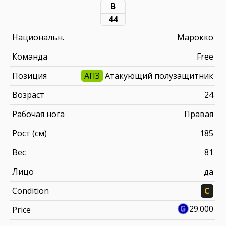
В
44
Национальн.
Марокко
Команда
Free
Позиция
АПЗ
Атакующий полузащитник
Возраст
24
Рабочая нога
Правая
Рост (см)
185
Вес
81
Лицо
да
Condition
C
29.000
Price