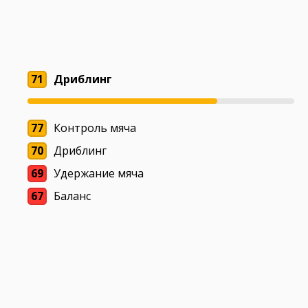
71
Дриблинг
77
Контроль мяча
70
Дриблинг
69
Удержание мяча
67
Баланс