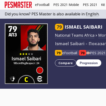
eFootball
PES 2021 Mobile
PES 2021
Kit
Did you know? PES Master is also available in
English
.
79
79
ISMAEL SAIBARI
АПЗ
National Teams Africa
Mor
Ismael Saibari - Показа
79
eFootball
70
PES 2021
Ismael Saibari
Compare
185cm
81kg
Возраст: 24
Progression