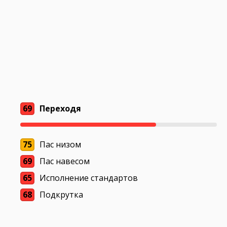
69
Переходя
75
Пас низом
69
Пас навесом
65
Исполнение стандартов
68
Подкрутка