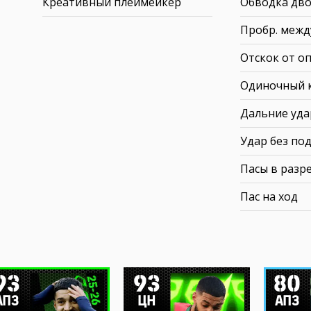
Креативный плеймейкер
Обводка дв
Пробр. между
Отскок от о
Одиночный 
Дальние уд
Удар без по
Пасы в разр
Пас на ход
93
93
80
АПЗ
ЦН
АПЗ