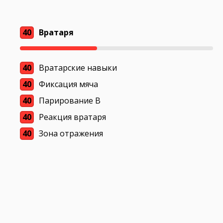
40
Вратаря
40
Вратарские навыки
40
Фиксация мяча
40
Парирование В
40
Реакция вратаря
40
Зона отражения