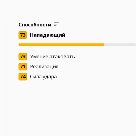
Способности
73
Нападающий
73
Умение атаковать
71
Реализация
74
Сила удара