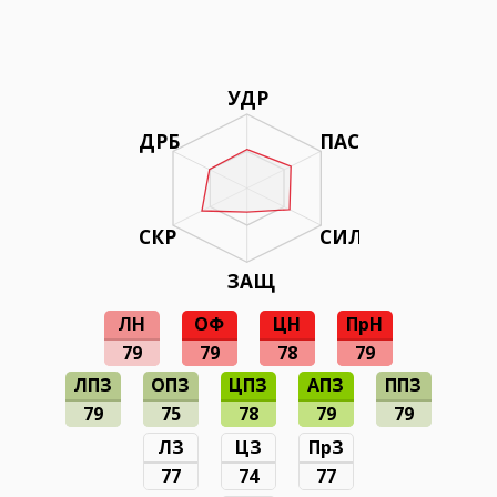
УДР
ДРБ
ПАС
СКР
СИЛ
ЗАЩ
ЛН
ОФ
ЦН
ПрН
79
79
78
79
ЛПЗ
ОПЗ
ЦПЗ
АПЗ
ППЗ
79
75
78
79
79
ЛЗ
ЦЗ
ПрЗ
77
74
77