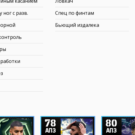
ойным касанием
Ловкач
 ног с разв.
Спец по финтам
порной
Бьющий издалека
контроль
ары
дработки
ез
78
80
АПЗ
АПЗ