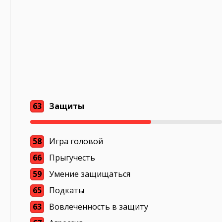
63
Защиты
58
Игра головой
66
Прыгучесть
59
Умение защищаться
65
Подкаты
63
Вовлеченность в защиту