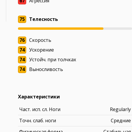
67
Агрессия
75
Телесность
76
Скорость
74
Ускорение
74
Устойч. при толчках
74
Выносливость
Характеристики
Част. исп. сл. Ноги
Regularly
Точн. слаб. ноги
Средние
Физическая форма
Стабильная