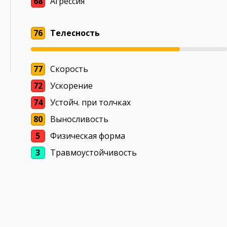
68
Агрессия
76
Телесность
77
Скорость
72
Ускорение
74
Устойч. при толчках
80
Выносливость
5
Физическая форма
3
Травмоустойчивость