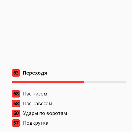
63
Переходя
68
Пас низом
68
Пас навесом
60
Удары по воротам
57
Подкрутка