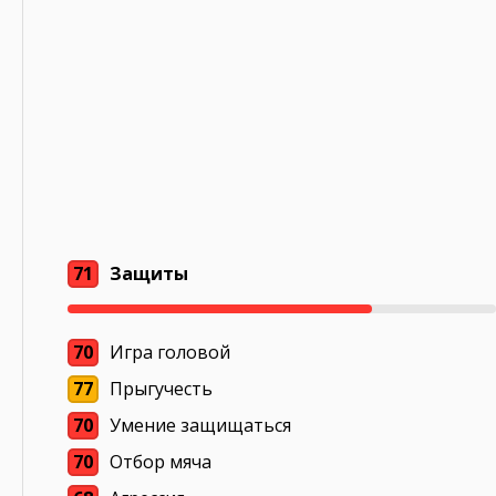
71
Защиты
70
Игра головой
77
Прыгучесть
70
Умение защищаться
70
Отбор мяча