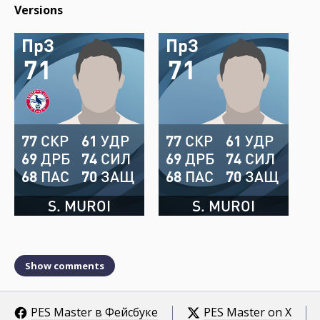
Versions
ПрЗ
ПрЗ
71
71
77
СКР
61
УДР
77
СКР
61
УДР
69
ДРБ
74
СИЛ
69
ДРБ
74
СИЛ
68
ПАС
70
ЗАЩ
68
ПАС
70
ЗАЩ
S. MUROI
S. MUROI
Show comments
PES Master в Фейсбуке
PES Master on X