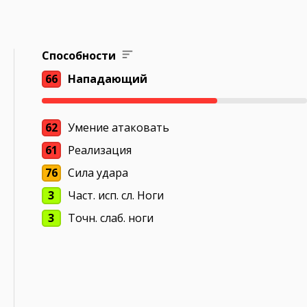
Способности
66
Нападающий
62
Умение атаковать
61
Реализация
76
Сила удара
3
Част. исп. сл. Ноги
3
Точн. слаб. ноги