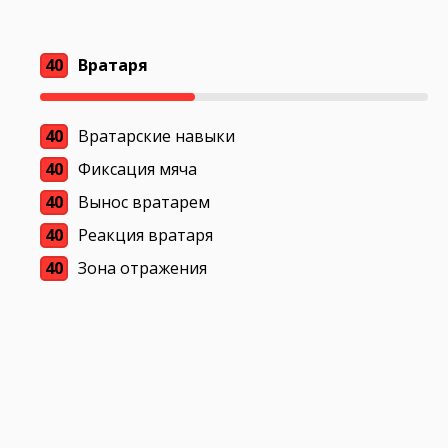
40
Вратаря
40
Вратарские навыки
40
Фиксация мяча
40
Вынос вратарем
40
Реакция вратаря
40
Зона отражения