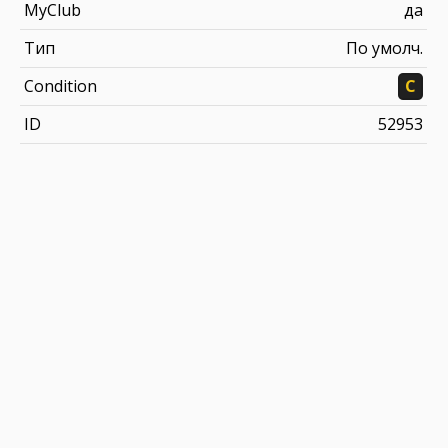
MyClub
да
Тип
По умолч.
Condition
C
ID
52953