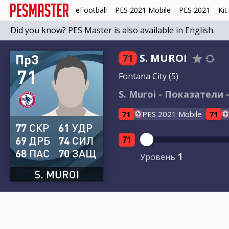
eFootball
PES 2021 Mobile
PES 2021
Kit
Did you know? PES Master is also available in
English
.
ПрЗ
71
S. MUROI
71
Fontana City
(5)
S. Muroi - Показатели -
71
PES 2021 Mobile
71
77
СКР
61
УДР
69
ДРБ
74
СИЛ
71
68
ПАС
70
ЗАЩ
1
Уровень
S. MUROI