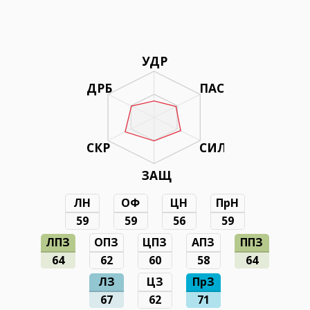
УДР
ДРБ
ПАС
СКР
СИЛ
ЗАЩ
ЛН
ОФ
ЦН
ПрН
59
59
56
59
ЛПЗ
ОПЗ
ЦПЗ
АПЗ
ППЗ
64
62
60
58
64
ЛЗ
ЦЗ
ПрЗ
67
62
71