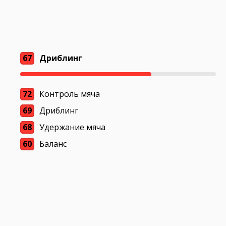
67
Дриблинг
72
Контроль мяча
69
Дриблинг
68
Удержание мяча
60
Баланс