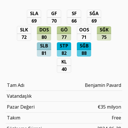
SLA
GF
SF
SĞA
69
70
66
69
SLK
DOS
GÖ
OOS
SĞK
72
80
77
71
75
SLB
STP
SĞB
81
82
88
KL
40
Tam Adı
Benjamin Pavard
Vatandaşlık
Pazar Değeri
€35 milyon
Takım
Free