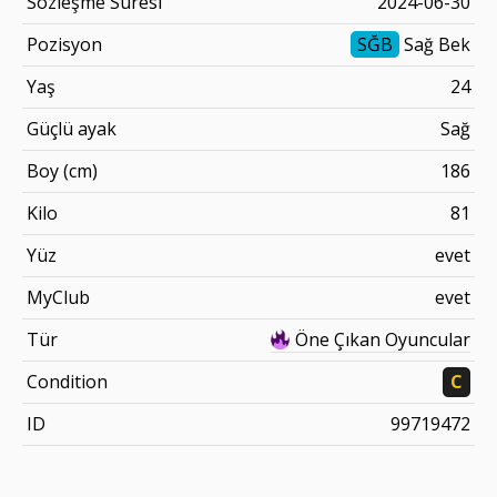
Sözleşme Süresi
2024-06-30
Pozisyon
SĞB
Sağ Bek
Yaş
24
Güçlü ayak
Sağ
Boy (cm)
186
Kilo
81
Yüz
evet
MyClub
evet
Tür
Öne Çıkan Oyuncular
Condition
C
ID
99719472