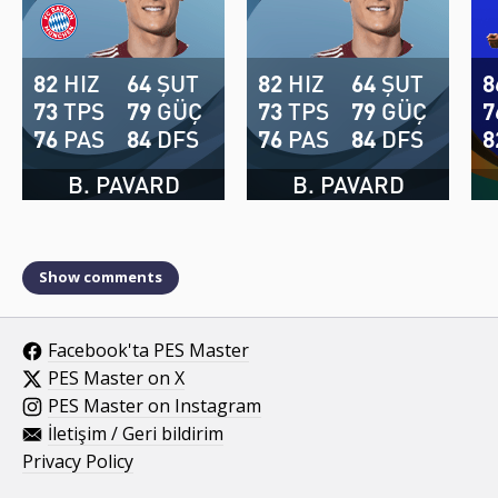
82
HIZ
64
ŞUT
82
HIZ
64
ŞUT
8
73
TPS
79
GÜÇ
73
TPS
79
GÜÇ
7
76
PAS
84
DFS
76
PAS
84
DFS
8
B. PAVARD
B. PAVARD
Show comments
Facebook'ta PES Master
PES Master on X
PES Master on Instagram
İletişim / Geri bildirim
Privacy Policy