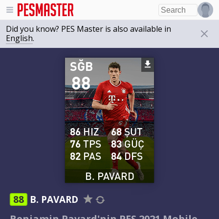
Did you know? PES Master is also available in
English
.
SĞB
88
86
HIZ
68
ŞUT
76
TPS
83
GÜÇ
82
PAS
84
DFS
B. PAVARD
88
B. PAVARD
Benjamin Pavard'nin PES 2021 Mobile