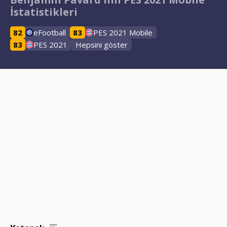
İstatistikleri
82
eFootball
83
PES 2021 Mobile
83
PES 2021
Hepsini göster