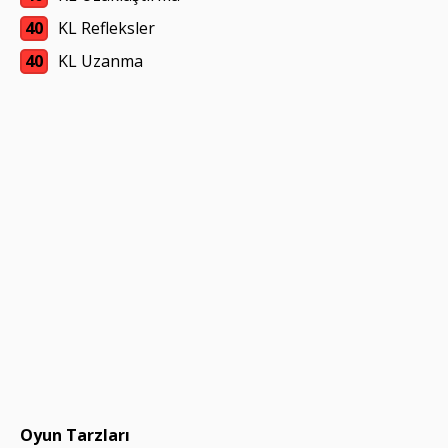
40
KL Refleksler
40
KL Uzanma
Oyun Tarzları