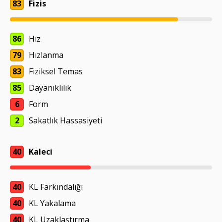
83
Fizis
86
Hız
79
Hızlanma
83
Fiziksel Temas
85
Dayanıklılık
6
Form
2
Sakatlık Hassasiyeti
40
Kaleci
40
KL Farkındalığı
40
KL Yakalama
40
KL Uzaklaştırma