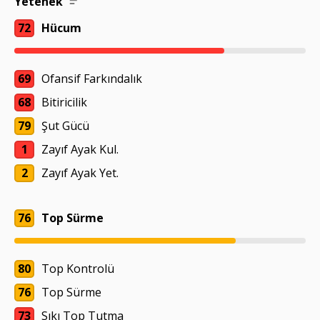
Yetenek
72
Hücum
69
Ofansif Farkındalık
68
Bitiricilik
79
Şut Gücü
1
Zayıf Ayak Kul.
2
Zayıf Ayak Yet.
76
Top Sürme
80
Top Kontrolü
76
Top Sürme
73
Sıkı Top Tutma