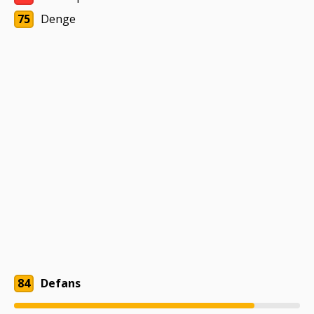
75
Denge
84
Defans