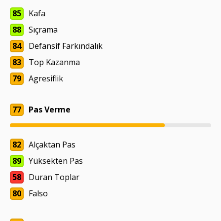
85
Kafa
88
Sıçrama
84
Defansif Farkındalık
83
Top Kazanma
79
Agresiflik
77
Pas Verme
82
Alçaktan Pas
89
Yüksekten Pas
58
Duran Toplar
80
Falso