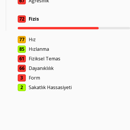
67
Agresiflik
72
Fizis
77
Hız
85
Hızlanma
61
Fiziksel Temas
66
Dayanıklılık
3
Form
2
Sakatlık Hassasiyeti