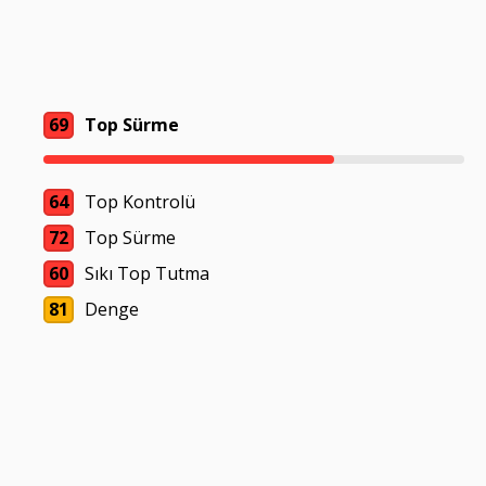
69
Top Sürme
64
Top Kontrolü
72
Top Sürme
60
Sıkı Top Tutma
81
Denge