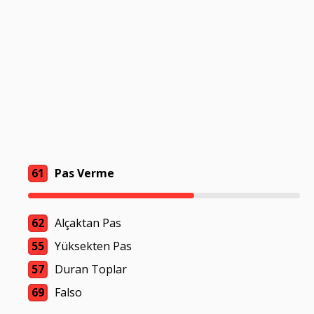
61
Pas Verme
62
Alçaktan Pas
55
Yüksekten Pas
57
Duran Toplar
69
Falso