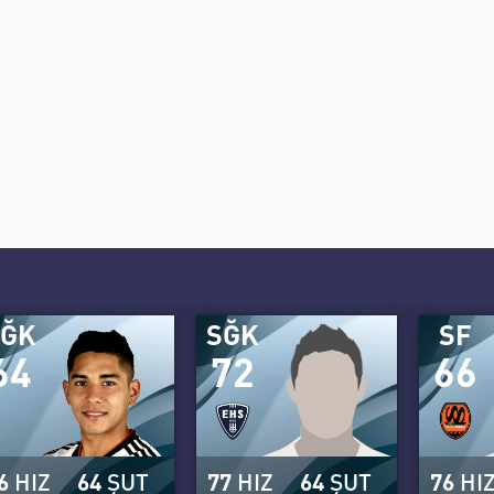
SĞK
SĞK
SF
64
72
66
6
HIZ
64
ŞUT
77
HIZ
64
ŞUT
76
HI