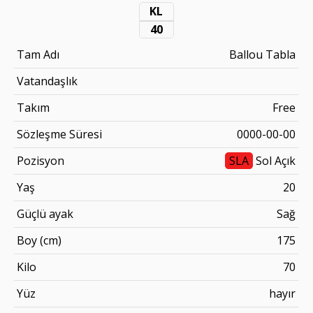
KL
40
Tam Adı
Ballou Tabla
Vatandaşlık
Takım
Free
Sözleşme Süresi
0000-00-00
Pozisyon
SLA
Sol Açık
Yaş
20
Güçlü ayak
Sağ
Boy (cm)
175
Kilo
70
Yüz
hayır