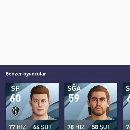
Benzer oyuncular
SF
SĞA
60
59
77
HIZ
64
ŞUT
78
HIZ
58
ŞUT
7