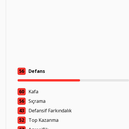
56
Defans
60
Kafa
56
Sıçrama
43
Defansif Farkındalık
52
Top Kazanma