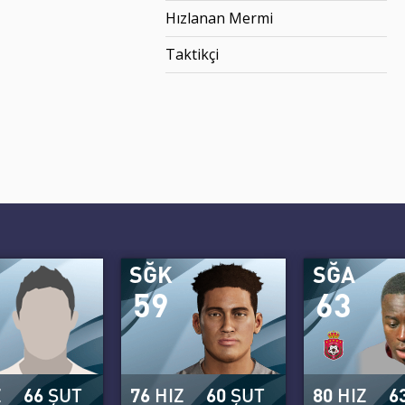
Hızlanan Mermi
Taktikçi
SĞK
SĞA
59
63
Z
66
ŞUT
76
HIZ
60
ŞUT
80
HIZ
6