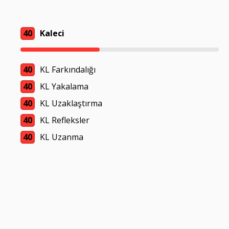
40
Kaleci
40
KL Farkındalığı
40
KL Yakalama
40
KL Uzaklaştırma
40
KL Refleksler
40
KL Uzanma