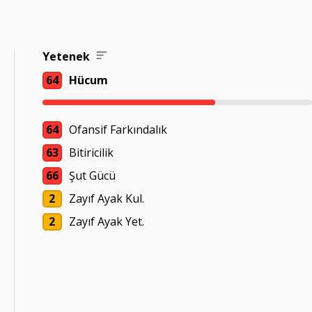
Yetenek
64
Hücum
64
Ofansif Farkındalık
63
Bitiricilik
66
Şut Gücü
2
Zayıf Ayak Kul.
2
Zayıf Ayak Yet.