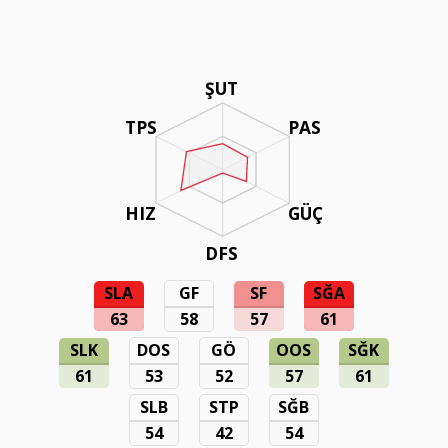
ŞUT
TPS
PAS
HIZ
GÜÇ
DFS
SLA
GF
SF
SĞA
63
58
57
61
SLK
DOS
GÖ
OOS
SĞK
61
53
52
57
61
SLB
STP
SĞB
54
42
54