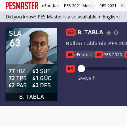
eFootball
PES 2021 Mobile
PES 2021
Kit
Did you know? PES Master is also available in
English
.
SLA
63
B. TABLA
63
Ballou Tabla'nin PES 2020
66
eFootball
63
PES 2020
63
77
HIZ
63
ŞUT
72
TPS
61
GÜÇ
1
Seviye
62
PAS
43
DFS
B. TABLA