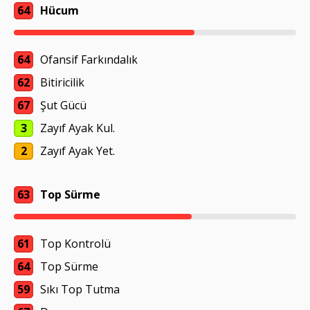
64
Hücum
64
Ofansif Farkındalık
62
Bitiricilik
67
Şut Gücü
3
Zayıf Ayak Kul.
2
Zayıf Ayak Yet.
63
Top Sürme
61
Top Kontrolü
64
Top Sürme
59
Sıkı Top Tutma