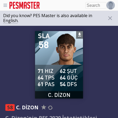
Did you know? PES Master is also available in
English
.
SLA
58
71
HIZ
62
ŞUT
64
TPS
64
GÜÇ
61
PAS
54
DFS
C. DIZON
58
C. DIZON
C. Dizon'nin PES 2020 İstatistikleri