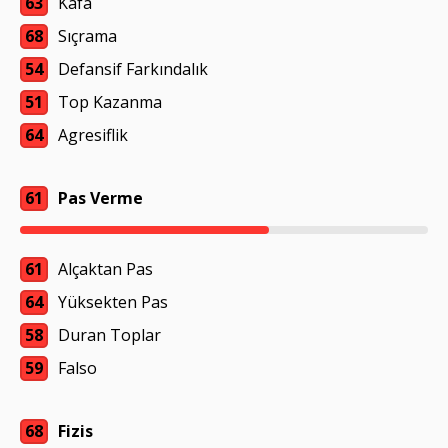
63
Kafa
68
Sıçrama
54
Defansif Farkındalık
51
Top Kazanma
64
Agresiflik
61
Pas Verme
61
Alçaktan Pas
64
Yüksekten Pas
58
Duran Toplar
59
Falso
68
Fizis