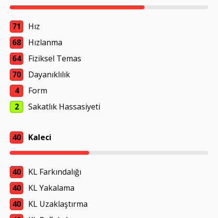
71
Hız
68
Hızlanma
64
Fiziksel Temas
70
Dayanıklılık
4
Form
2
Sakatlık Hassasiyeti
40
Kaleci
40
KL Farkındalığı
40
KL Yakalama
40
KL Uzaklaştırma