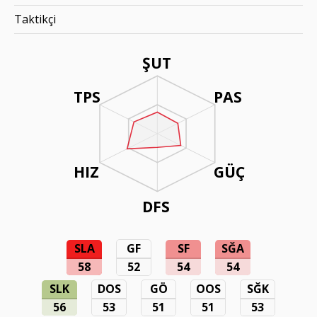
Taktikçi
ŞUT
TPS
PAS
HIZ
GÜÇ
DFS
SLA
GF
SF
SĞA
58
52
54
54
SLK
DOS
GÖ
OOS
SĞK
56
53
51
51
53