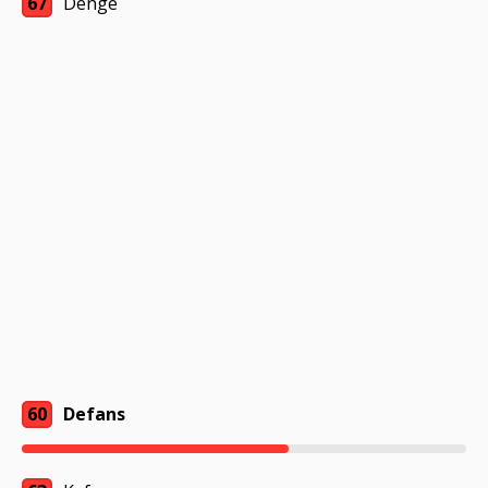
67
Denge
60
Defans