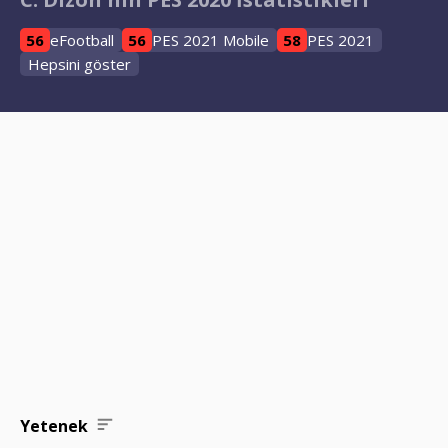
56
eFootball
56
PES 2021 Mobile
58
PES 2021
Hepsini göster
Yetenek