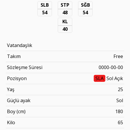
SLB
STP
SĞB
54
48
54
KL
40
Vatandaşlık
Takım
Free
Sözleşme Süresi
0000-00-00
Pozisyon
SLA
Sol Açık
Yaş
25
Güçlü ayak
Sol
Boy (cm)
180
Kilo
65