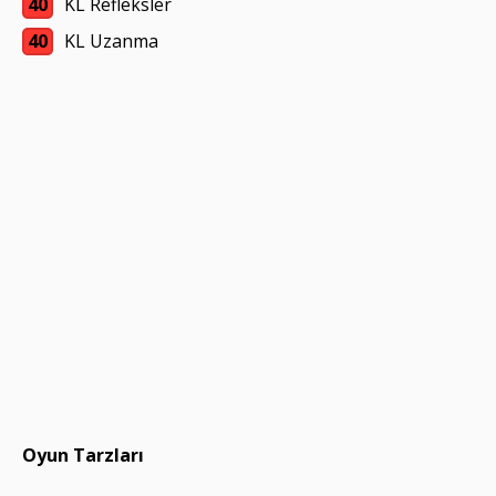
40
KL Refleksler
40
KL Uzanma
Oyun Tarzları