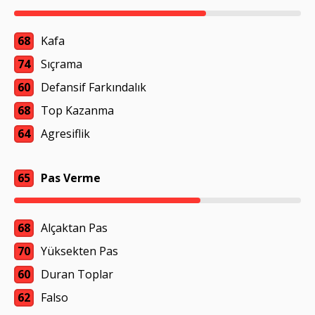
68
Kafa
74
Sıçrama
60
Defansif Farkındalık
68
Top Kazanma
64
Agresiflik
65
Pas Verme
68
Alçaktan Pas
70
Yüksekten Pas
60
Duran Toplar
62
Falso