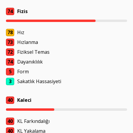
74
Fizis
78
Hız
73
Hızlanma
72
Fiziksel Temas
74
Dayanıklılık
5
Form
3
Sakatlık Hassasiyeti
40
Kaleci
40
KL Farkındalığı
40
KL Yakalama