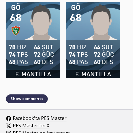
GÖ
GÖ
68
68
78
HIZ
64
ŞUT
78
HIZ
64
ŞUT
74
TPS
72
GÜÇ
74
TPS
72
GÜÇ
68
PAS
60
DFS
68
PAS
60
DFS
F. MANTILLA
F. MANTILLA
Show comments
Facebook'ta PES Master
PES Master on X
PES Master on Instagram