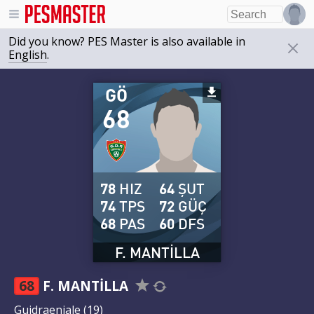
Did you know? PES Master is also available in
English
.
GÖ
68
78
HIZ
64
ŞUT
74
TPS
72
GÜÇ
68
PAS
60
DFS
F. MANTILLA
68
F. MANTILLA
Guidraeniale
(19)