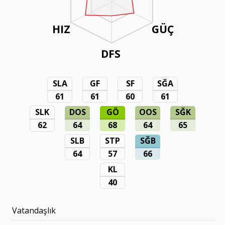
HIZ
GÜÇ
DFS
SLA
GF
SF
SĞA
61
61
60
61
SLK
DOS
GÖ
OOS
SĞK
62
64
68
64
65
SLB
STP
SĞB
64
57
66
KL
40
Vatandaşlık