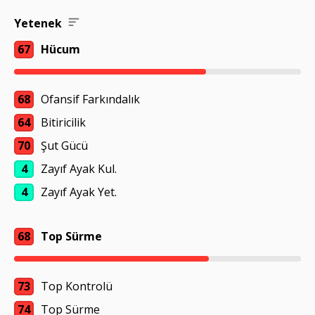
Yetenek
67
Hücum
68
Ofansif Farkındalık
64
Bitiricilik
70
Şut Gücü
4
Zayıf Ayak Kul.
4
Zayıf Ayak Yet.
68
Top Sürme
73
Top Kontrolü
74
Top Sürme