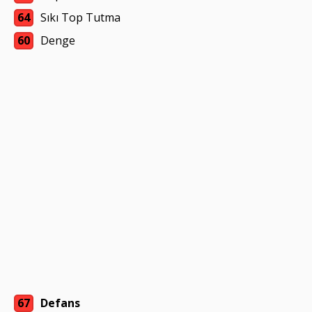
64
Sıkı Top Tutma
60
Denge
67
Defans