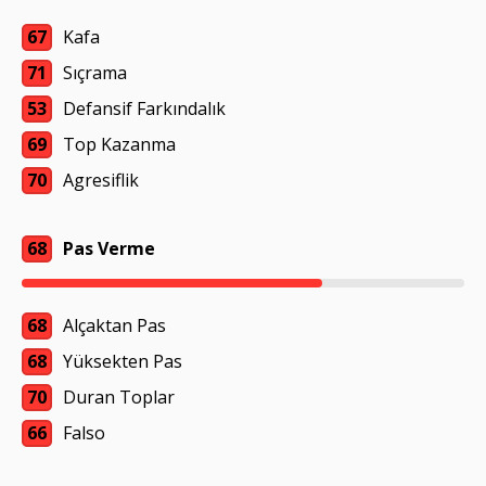
67
Kafa
71
Sıçrama
53
Defansif Farkındalık
69
Top Kazanma
70
Agresiflik
68
Pas Verme
68
Alçaktan Pas
68
Yüksekten Pas
70
Duran Toplar
66
Falso