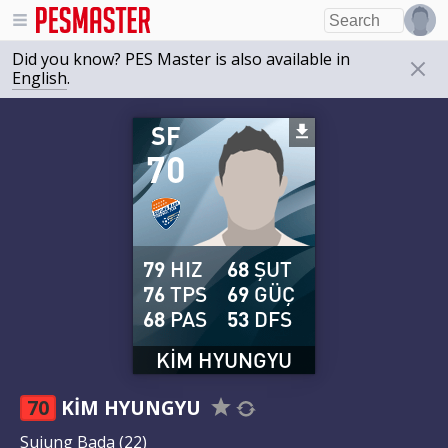
Did you know? PES Master is also available in
English
.
SF
70
79
HIZ
68
ŞUT
76
TPS
69
GÜÇ
68
PAS
53
DFS
KIM HYUNGYU
70
KIM HYUNGYU
Sujung Bada
(22)