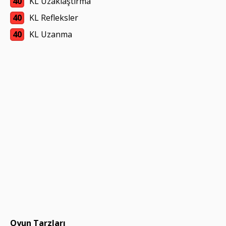
40
KL Uzaklaştırma
40
KL Refleksler
40
KL Uzanma
Oyun Tarzları