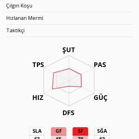
Çılgın Koşu
Hızlanan Mermi
Taktikçi
ŞUT
TPS
PAS
HIZ
GÜÇ
DFS
SLA
GF
SF
SĞA
63
65
70
63