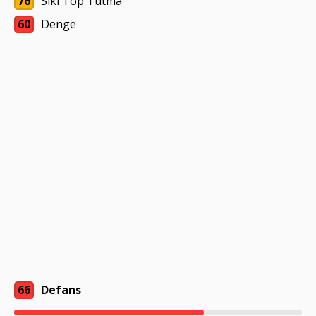
76
Sıkı Top Tutma
60
Denge
66
Defans