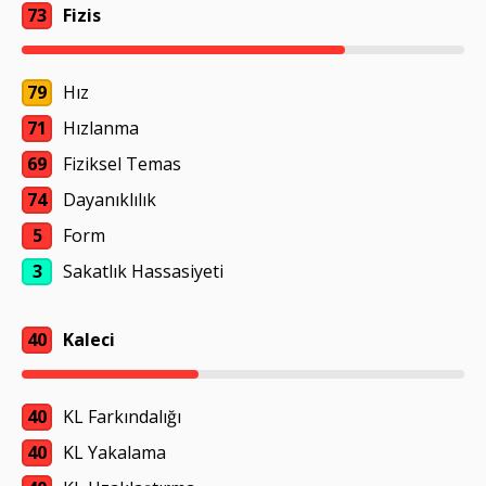
73
Fizis
79
Hız
71
Hızlanma
69
Fiziksel Temas
74
Dayanıklılık
5
Form
3
Sakatlık Hassasiyeti
40
Kaleci
40
KL Farkındalığı
40
KL Yakalama