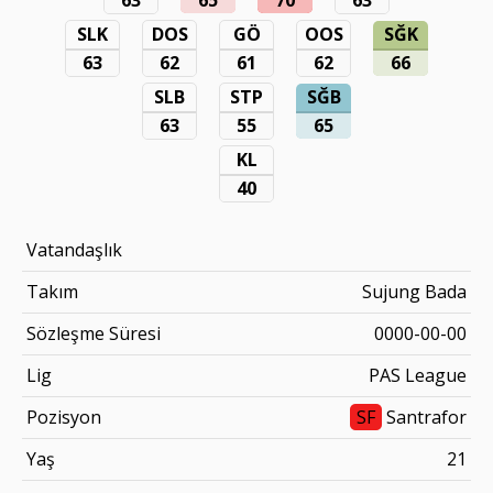
SLK
DOS
GÖ
OOS
SĞK
63
62
61
62
66
SLB
STP
SĞB
63
55
65
KL
40
Vatandaşlık
Takım
Sujung Bada
Sözleşme Süresi
0000-00-00
Lig
PAS League
Pozisyon
SF
Santrafor
Yaş
21