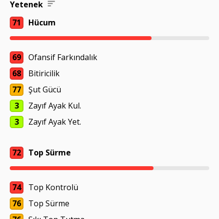
Yetenek
71
Hücum
69
Ofansif Farkındalık
68
Bitiricilik
77
Şut Gücü
3
Zayıf Ayak Kul.
3
Zayıf Ayak Yet.
72
Top Sürme
74
Top Kontrolü
76
Top Sürme