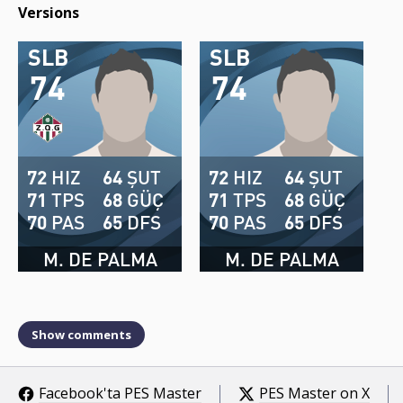
Versions
SLB
SLB
74
74
72
HIZ
64
ŞUT
72
HIZ
64
ŞUT
71
TPS
68
GÜÇ
71
TPS
68
GÜÇ
70
PAS
65
DFS
70
PAS
65
DFS
M. DE PALMA
M. DE PALMA
Show comments
Facebook'ta PES Master
PES Master on X