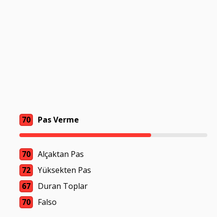
70
Pas Verme
70
Alçaktan Pas
72
Yüksekten Pas
67
Duran Toplar
70
Falso