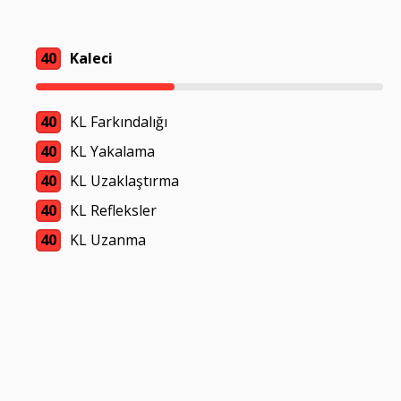
40
Kaleci
40
KL Farkındalığı
40
KL Yakalama
40
KL Uzaklaştırma
40
KL Refleksler
40
KL Uzanma