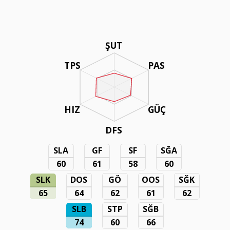
ŞUT
TPS
PAS
HIZ
GÜÇ
DFS
SLA
GF
SF
SĞA
60
61
58
60
SLK
DOS
GÖ
OOS
SĞK
65
64
62
61
62
SLB
STP
SĞB
74
60
66