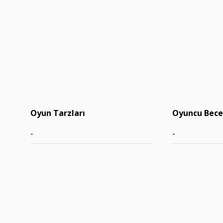
Oyun Tarzları
Oyuncu Becer
-
-