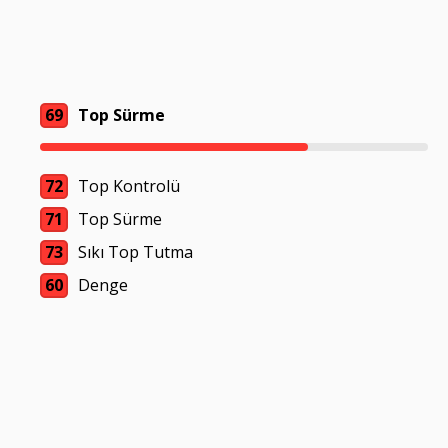
69
Top Sürme
72
Top Kontrolü
71
Top Sürme
73
Sıkı Top Tutma
60
Denge