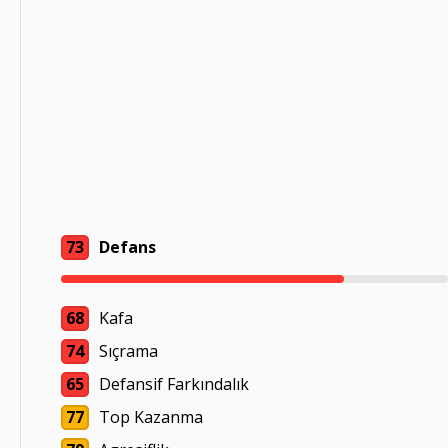
73
Defans
68
Kafa
74
Sıçrama
65
Defansif Farkındalık
77
Top Kazanma