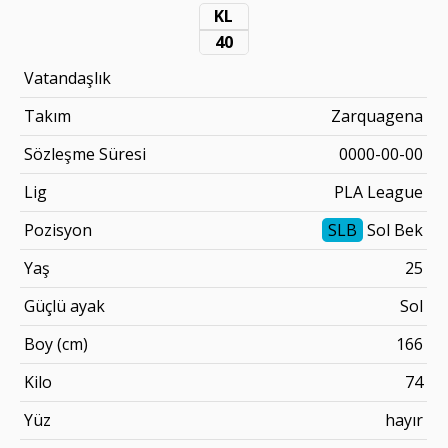
KL
40
Vatandaşlık
Takım
Zarquagena
Sözleşme Süresi
0000-00-00
Lig
PLA League
Pozisyon
SLB
Sol Bek
Yaş
25
Güçlü ayak
Sol
Boy (cm)
166
Kilo
74
Yüz
hayır