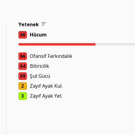
Yetenek
66
Hücum
66
Ofansif Farkındalık
64
Bitiricilik
69
Şut Gücü
2
Zayıf Ayak Kul.
3
Zayıf Ayak Yet.