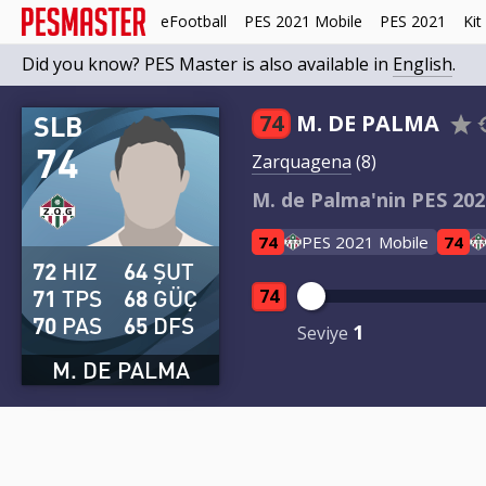
eFootball
PES 2021 Mobile
PES 2021
Kit
Did you know? PES Master is also available in
English
.
SLB
74
M. DE PALMA
74
Zarquagena
(8)
M. de Palma'nin PES 2021
74
PES 2021 Mobile
74
72
HIZ
64
ŞUT
71
TPS
68
GÜÇ
74
70
PAS
65
DFS
1
Seviye
M. DE PALMA