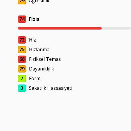
79
Agresiflik
74
Fizis
72
Hız
75
Hızlanma
68
Fiziksel Temas
79
Dayanıklılık
7
Form
3
Sakatlık Hassasiyeti