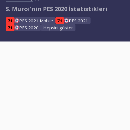
S. Muroi'nin PES 2020 İstatistikleri
71
PES 2021 Mobile
71
PES 2021
71
PES 2020
Hepsini göster