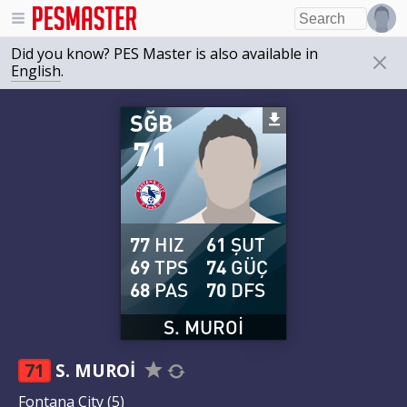
Did you know? PES Master is also available in
English
.
SĞB
71
77
HIZ
61
ŞUT
69
TPS
74
GÜÇ
68
PAS
70
DFS
S. MUROI
71
S. MUROI
Fontana City
(5)