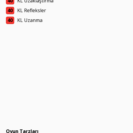
40
KL Uzaklaştırma
40
KL Refleksler
40
KL Uzanma
Oyun Tarzları