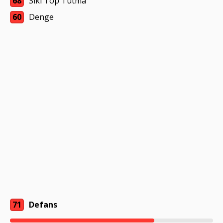
68
Sıkı Top Tutma
60
Denge
71
Defans