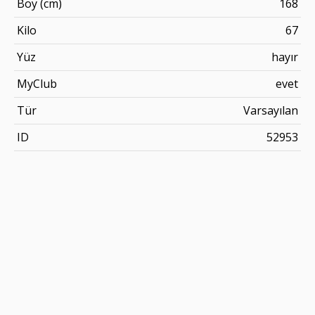
Boy (cm)
168
Kilo
67
Yüz
hayır
MyClub
evet
Tür
Varsayılan
ID
52953