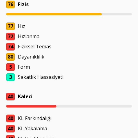
76
Fizis
77
Hız
72
Hızlanma
74
Fiziksel Temas
80
Dayanıklılık
5
Form
3
Sakatlık Hassasiyeti
40
Kaleci
40
KL Farkındalığı
40
KL Yakalama