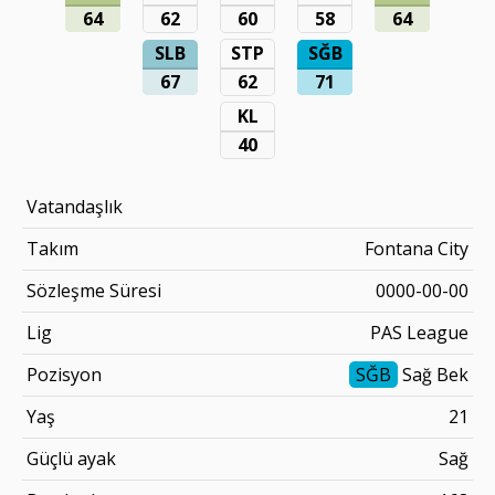
64
62
60
58
64
SLB
STP
SĞB
67
62
71
KL
40
Vatandaşlık
Takım
Fontana City
Sözleşme Süresi
0000-00-00
Lig
PAS League
Pozisyon
SĞB
Sağ Bek
Yaş
21
Güçlü ayak
Sağ