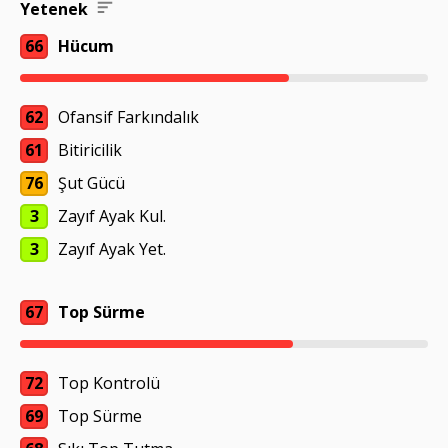
Yetenek
66
Hücum
62
Ofansif Farkındalık
61
Bitiricilik
76
Şut Gücü
3
Zayıf Ayak Kul.
3
Zayıf Ayak Yet.
67
Top Sürme
72
Top Kontrolü
69
Top Sürme