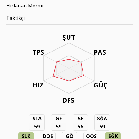
Hızlanan Mermi
Taktikçi
ŞUT
TPS
PAS
HIZ
GÜÇ
DFS
SLA
GF
SF
SĞA
59
59
56
59
SLK
DOS
GÖ
OOS
SĞK