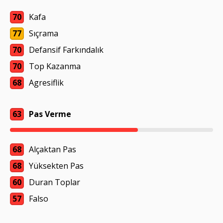
70
Kafa
77
Sıçrama
70
Defansif Farkındalık
70
Top Kazanma
68
Agresiflik
63
Pas Verme
68
Alçaktan Pas
68
Yüksekten Pas
60
Duran Toplar
57
Falso