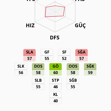
HIZ
GÜÇ
DFS
SLA
GF
SF
SĞA
57
55
52
57
SLK
DOS
GÖ
OOS
SĞK
56
58
60
58
59
SLB
STP
SĞB
55
46
55
KL
40