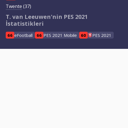
Twente
(37)
T. van Leeuwen'nin PES 2021
İstatistikleri
66
eFootball
66
PES 2021 Mobile
60
PES 2021