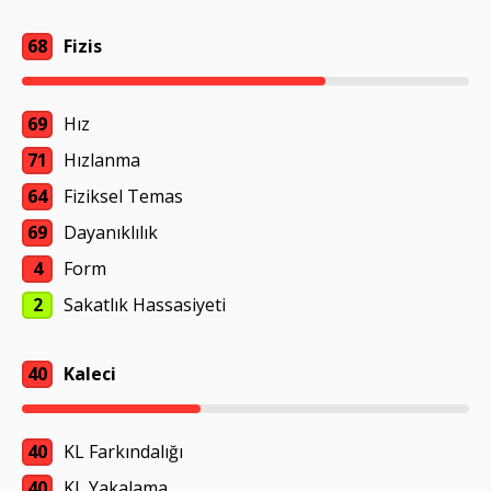
68
Fizis
69
Hız
71
Hızlanma
64
Fiziksel Temas
69
Dayanıklılık
4
Form
2
Sakatlık Hassasiyeti
40
Kaleci
40
KL Farkındalığı
40
KL Yakalama