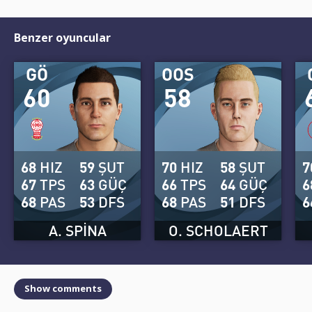
Benzer oyuncular
GÖ
OOS
60
58
68
HIZ
59
ŞUT
70
HIZ
58
ŞUT
7
67
TPS
63
GÜÇ
66
TPS
64
GÜÇ
6
68
PAS
53
DFS
68
PAS
51
DFS
6
A. SPINA
O. SCHOLAERT
Show comments