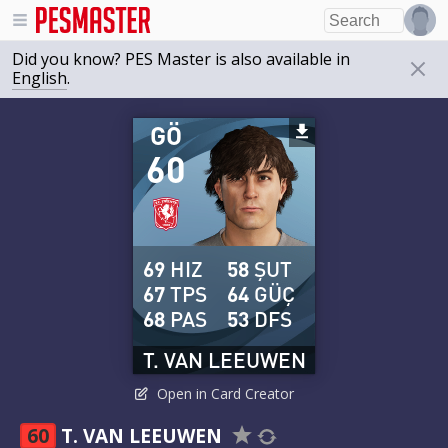
Did you know? PES Master is also available in
English
.
GÖ
60
69
HIZ
58
ŞUT
67
TPS
64
GÜÇ
68
PAS
53
DFS
T. VAN LEEUWEN
Open in Card Creator
60
T. VAN LEEUWEN