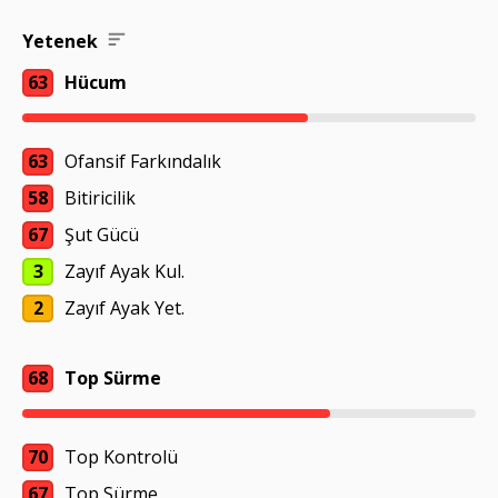
Yetenek
63
Hücum
63
Ofansif Farkındalık
58
Bitiricilik
67
Şut Gücü
3
Zayıf Ayak Kul.
2
Zayıf Ayak Yet.
68
Top Sürme
70
Top Kontrolü
67
Top Sürme