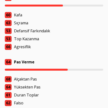
60
Kafa
63
Sıçrama
53
Defansif Farkındalık
53
Top Kazanma
66
Agresiflik
64
Pas Verme
68
Alçaktan Pas
64
Yüksekten Pas
61
Duran Toplar
62
Falso