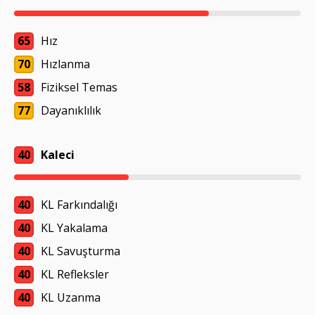
65
Hız
70
Hızlanma
58
Fiziksel Temas
77
Dayanıklılık
40
Kaleci
40
KL Farkındalığı
40
KL Yakalama
40
KL Savuşturma
40
KL Refleksler
40
KL Uzanma