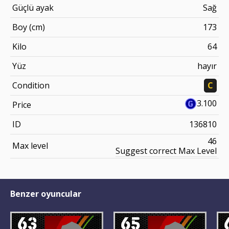
Güçlü ayak
Sağ
Boy (cm)
173
Kilo
64
Yüz
hayır
Condition
C
3.100
Price
ID
136810
46
Max level
Suggest correct Max Level
Benzer oyuncular
63
65