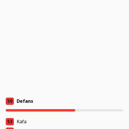
59
Defans
53
Kafa