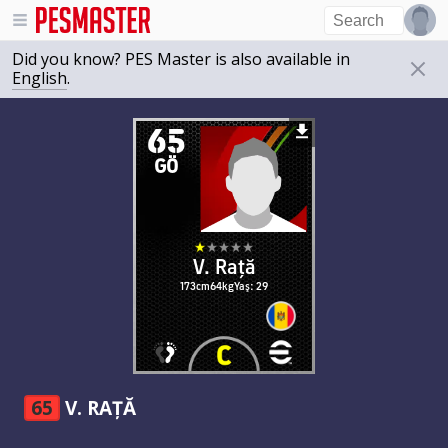
Did you know? PES Master is also available in
English
.
65
GÖ
V. Rață
173cm
64kg
Yaş: 29
65
V. RAȚĂ