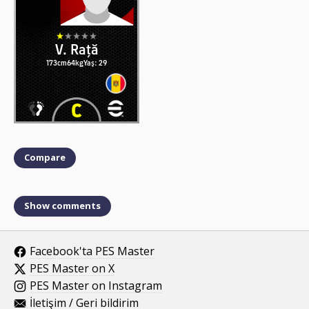
V. Rață
173cm
64kg
Yaş: 29
Compare
Show comments
Facebook'ta PES Master
PES Master on X
PES Master on Instagram
İletişim / Geri bildirim