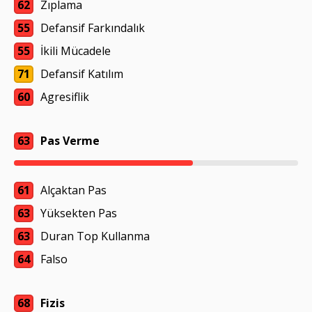
62
Zıplama
55
Defansif Farkındalık
55
İkili Mücadele
71
Defansif Katılım
60
Agresiflik
63
Pas Verme
61
Alçaktan Pas
63
Yüksekten Pas
63
Duran Top Kullanma
64
Falso
68
Fizis