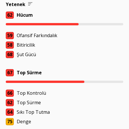
Yetenek
62
Hücum
59
Ofansif Farkındalık
58
Bitiricilik
68
Şut Gücü
67
Top Sürme
66
Top Kontrolü
62
Top Sürme
64
Sıkı Top Tutma
75
Denge