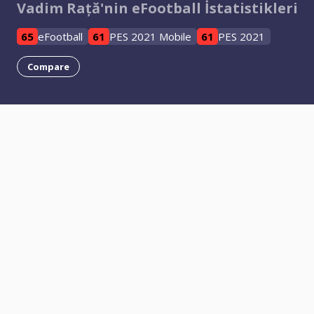
Vadim Rață'nin eFootball İstatistikleri
65
eFootball
61
PES 2021 Mobile
61
PES 2021
Compare