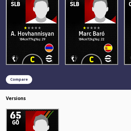
SLB
SLB
A. Hovhannisyan
Marc Baró
184cm
77kg
Yaş: 29
184cm
72kg
Yaş: 22
Compare
Versions
65
GÖ