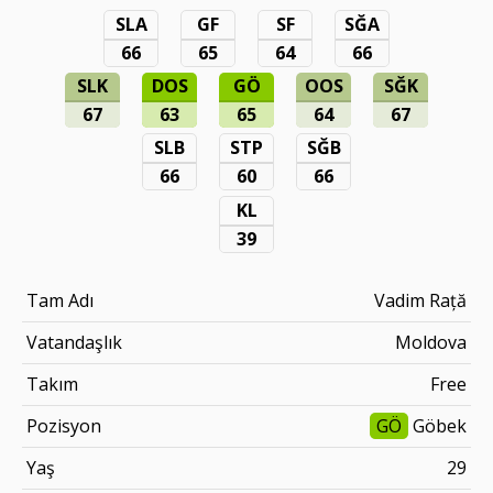
SLA
GF
SF
SĞA
66
65
64
66
SLK
DOS
GÖ
OOS
SĞK
67
63
65
64
67
SLB
STP
SĞB
66
60
66
KL
39
Tam Adı
Vadim Rață
Vatandaşlık
Moldova
Takım
Free
Pozisyon
GÖ
Göbek
Yaş
29