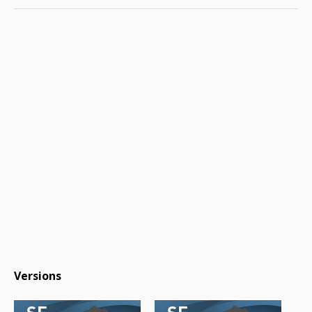
Versions
SF
SF