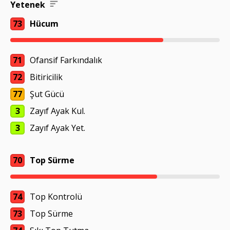
Yetenek
73
Hücum
71
Ofansif Farkındalık
72
Bitiricilik
77
Şut Gücü
3
Zayıf Ayak Kul.
3
Zayıf Ayak Yet.
70
Top Sürme
74
Top Kontrolü
73
Top Sürme