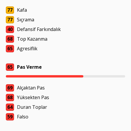
77
Kafa
77
Sıçrama
40
Defansif Farkındalık
68
Top Kazanma
65
Agresiflik
65
Pas Verme
69
Alçaktan Pas
68
Yüksekten Pas
64
Duran Toplar
59
Falso