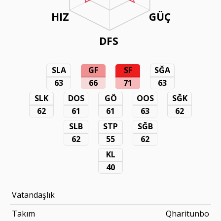
HIZ
GÜÇ
DFS
SLA
GF
SF
SĞA
63
66
71
63
SLK
DOS
GÖ
OOS
SĞK
62
61
61
63
62
SLB
STP
SĞB
62
55
62
KL
40
Vatandaşlık
Takım
Qharitunbo