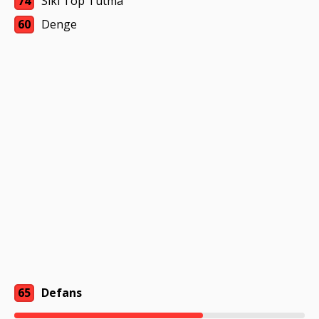
74
Sıkı Top Tutma
60
Denge
65
Defans