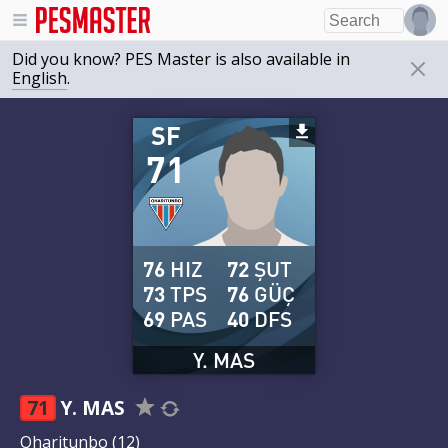
Did you know? PES Master is also available in
English
.
SF
71
76
HIZ
72
ŞUT
73
TPS
76
GÜÇ
69
PAS
40
DFS
Y. MAS
71
Y. MAS
Qharitunbo
(12)