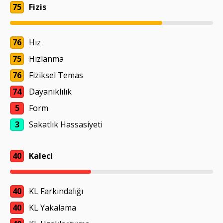
75
Fizis
76
Hız
75
Hızlanma
76
Fiziksel Temas
74
Dayanıklılık
5
Form
3
Sakatlık Hassasiyeti
40
Kaleci
40
KL Farkındalığı
40
KL Yakalama