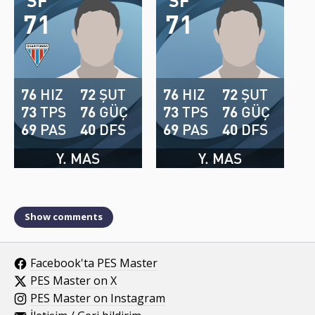
71
71
76
HIZ
72
ŞUT
76
HIZ
72
ŞUT
73
TPS
76
GÜÇ
73
TPS
76
GÜÇ
69
PAS
40
DFS
69
PAS
40
DFS
Y. MAS
Y. MAS
Show comments
Facebook'ta PES Master
PES Master on X
PES Master on Instagram