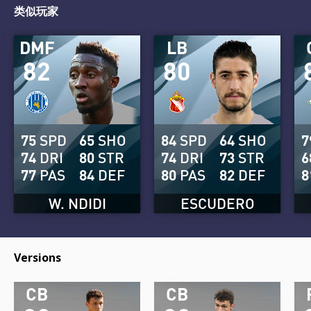
类似玩家
DMF
LB
82
80
75
SPD
65
SHO
84
SPD
64
SHO
7
74
DRI
80
STR
74
DRI
73
STR
6
77
PAS
84
DEF
80
PAS
82
DEF
8
W. NDIDI
ESCUDERO
Versions
CB
CB