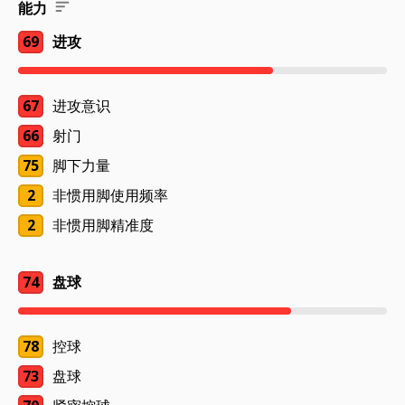
能力
69
进攻
67
进攻意识
66
射门
75
脚下力量
2
非惯用脚使用频率
2
非惯用脚精准度
74
盘球
78
控球
73
盘球