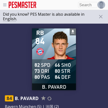
Did you know? PES Master is also available in
English
.
RB
84
82
SPD
66
SHO
73
DRI
80
STR
80
PAS
84
DEF
B. PAVARD
84
B. PAVARD
Bayern München
(5) |
法国
(2)