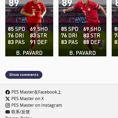
89
89
85
SPD
69
SHO
85
SPD
69
SHO
8
76
DRI
83
STR
76
DRI
83
STR
7
83
PAS
91
DEF
83
PAS
88
DEF
8
B. PAVARD
B. PAVARD
Show comments
PES Master在Facebook上
PES Master on X
PES Master on Instagram
联系/反馈