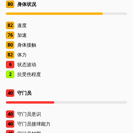
80
身体状况
82
速度
76
加速
80
身体接触
82
体力
6
状态波动
2
抗受伤程度
40
守门员
40
守门员意识
40
守门员接球能力