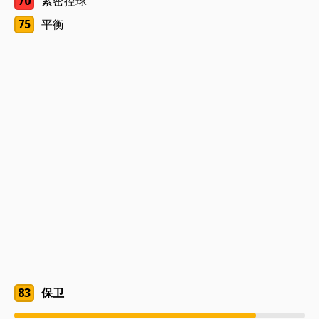
70
紧密控球
75
平衡
83
保卫