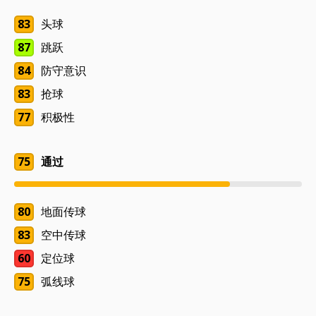
83
头球
87
跳跃
84
防守意识
83
抢球
77
积极性
75
通过
80
地面传球
83
空中传球
60
定位球
75
弧线球