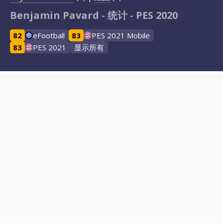
Benjamin Pavard - 统计 - PES 2020
82
eFootball
83
PES 2021 Mobile
83
PES 2021
显示所有