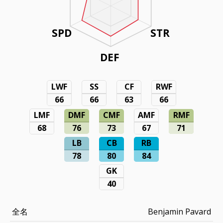
SPD
STR
DEF
LWF
SS
CF
RWF
66
66
63
66
LMF
DMF
CMF
AMF
RMF
68
76
73
67
71
LB
CB
RB
78
80
84
GK
40
全名
Benjamin Pavard