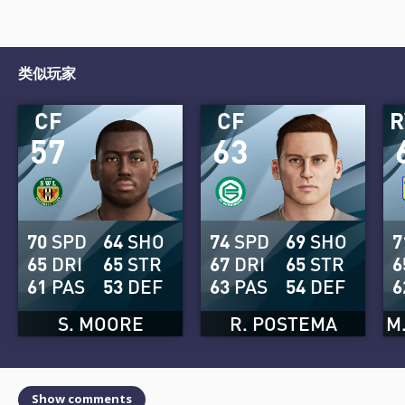
类似玩家
CF
CF
57
63
70
SPD
64
SHO
74
SPD
69
SHO
7
65
DRI
65
STR
67
DRI
65
STR
6
61
PAS
53
DEF
63
PAS
54
DEF
6
S. MOORE
R. POSTEMA
M
Show comments