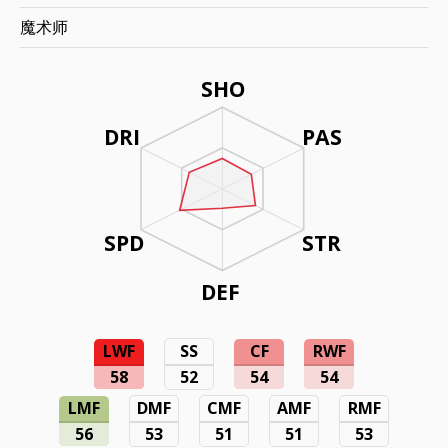
魔术师
SHO
DRI
PAS
SPD
STR
DEF
LWF
SS
CF
RWF
58
52
54
54
LMF
DMF
CMF
AMF
RMF
56
53
51
51
53