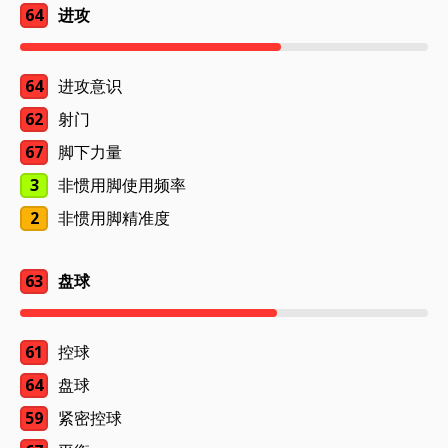
64
进攻
64
进攻意识
62
射门
67
脚下力量
3
非惯用脚使用频率
2
非惯用脚精准度
63
盘球
61
控球
64
盘球
59
紧密控球