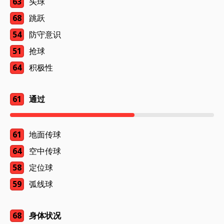
63
头球
68
跳跃
54
防守意识
51
抢球
64
积极性
61
通过
61
地面传球
64
空中传球
58
定位球
59
弧线球
68
身体状况