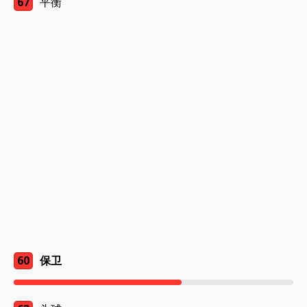
67
平衡
60
保卫