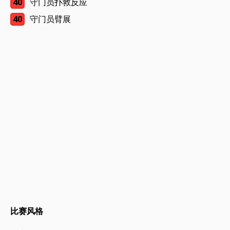
40
守门员扑救反应
40
守门员臂展
比赛风格