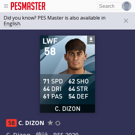
Did you know? PES Master is also available in
English
.
LWF
58
71
SPD
62
SHO
64
DRI
64
STR
61
PAS
54
DEF
C. DIZON
58
C. DIZON
C. Dizon - 统计 - PES 2020