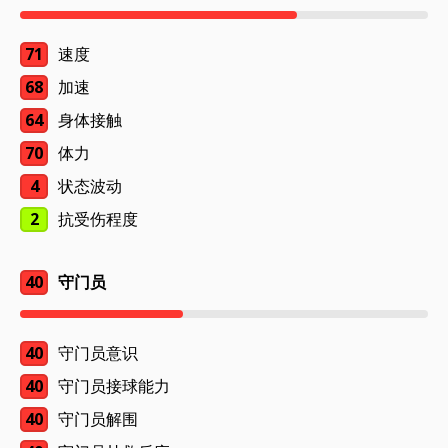
71
速度
68
加速
64
身体接触
70
体力
4
状态波动
2
抗受伤程度
40
守门员
40
守门员意识
40
守门员接球能力
40
守门员解围