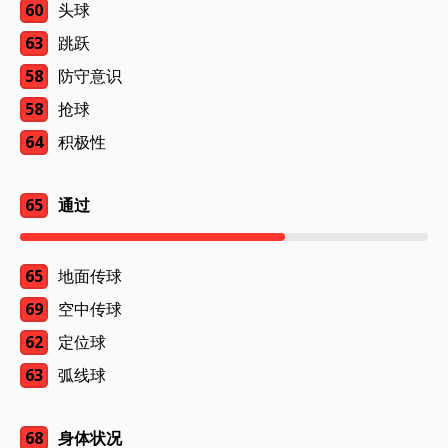
60
头球
63
跳跃
58
防守意识
58
抢球
64
积极性
65
通过
65
地面传球
69
空中传球
62
定位球
63
弧线球
68
身体状况