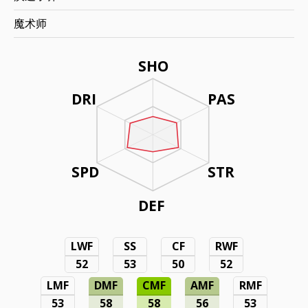
魔术师
SHO
DRI
PAS
SPD
STR
DEF
LWF
SS
CF
RWF
52
53
50
52
LMF
DMF
CMF
AMF
RMF
53
58
58
56
53