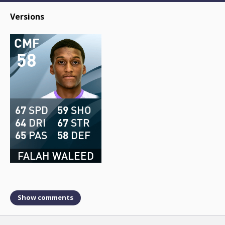
Versions
CMF
58
67
SPD
59
SHO
64
DRI
67
STR
65
PAS
58
DEF
FALAH WALEED
Show comments