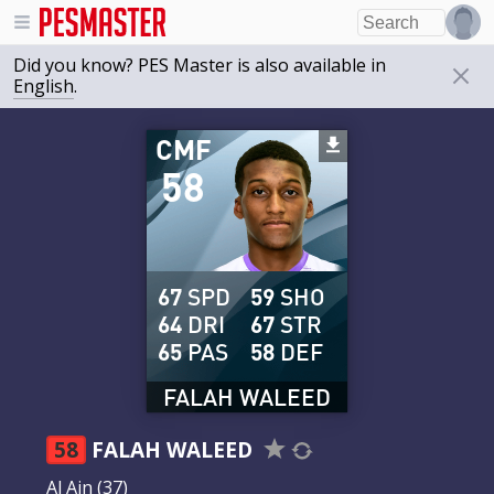
Did you know? PES Master is also available in
English
.
CMF
58
67
SPD
59
SHO
64
DRI
67
STR
65
PAS
58
DEF
FALAH WALEED
58
FALAH WALEED
Al Ain
(37)