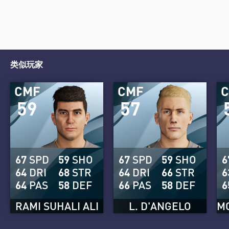
类似玩家
CMF
CMF
59
57
67
SPD
59
SHO
67
SPD
59
SHO
6
64
DRI
68
STR
64
DRI
66
STR
6
64
PAS
58
DEF
66
PAS
58
DEF
6
RAMI SUHALI ALI
L. D'ANGELO