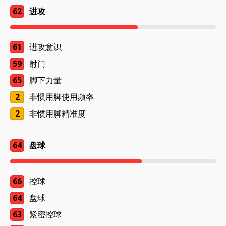
62
进攻
61
进攻意识
59
射门
65
脚下力量
2
非惯用脚使用频率
2
非惯用脚精准度
64
盘球
66
控球
64
盘球
63
紧密控球