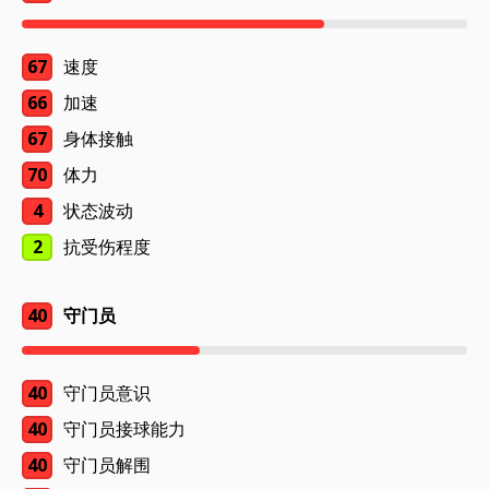
67
速度
66
加速
67
身体接触
70
体力
4
状态波动
2
抗受伤程度
40
守门员
40
守门员意识
40
守门员接球能力
40
守门员解围