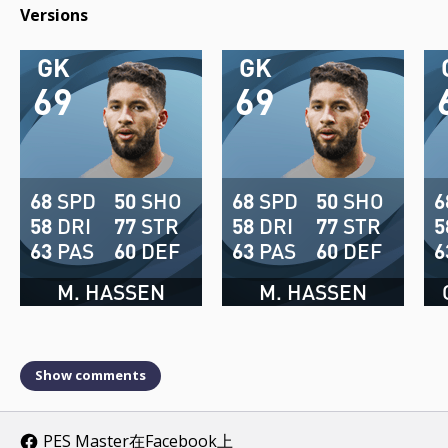
Versions
GK
GK
69
69
68
SPD
50
SHO
68
SPD
50
SHO
6
58
DRI
77
STR
58
DRI
77
STR
5
63
PAS
60
DEF
63
PAS
60
DEF
6
M. HASSEN
M. HASSEN
Show comments
PES Master在Facebook上