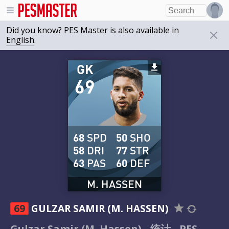
Did you know? PES Master is also available in
English
.
GK
69
68
SPD
50
SHO
58
DRI
77
STR
63
PAS
60
DEF
M. HASSEN
69
GULZAR SAMIR (M. HASSEN)
Gulzar Samir (M. Hassen) - 统计 - PES