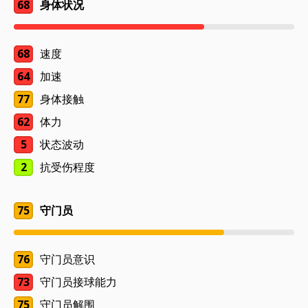
68
身体状况
68
速度
64
加速
77
身体接触
62
体力
5
状态波动
2
抗受伤程度
75
守门员
76
守门员意识
73
守门员接球能力
75
守门员解围