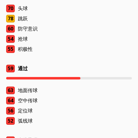
70
头球
78
跳跃
60
防守意识
54
抢球
55
积极性
59
通过
63
地面传球
64
空中传球
56
定位球
52
弧线球