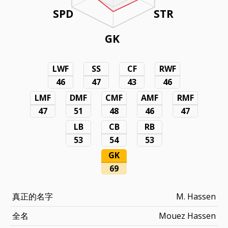
SPD
STR
GK
LWF
SS
CF
RWF
46
47
43
46
LMF
DMF
CMF
AMF
RMF
47
51
48
46
47
LB
CB
RB
53
54
53
GK
69
真正的名字
M. Hassen
全名
Mouez Hassen