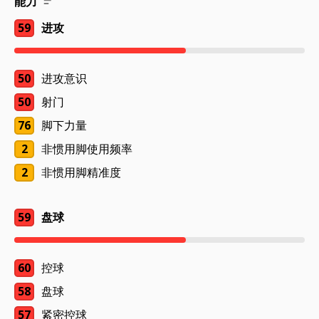
能力
59
进攻
50
进攻意识
50
射门
76
脚下力量
2
非惯用脚使用频率
2
非惯用脚精准度
59
盘球
60
控球
58
盘球
57
紧密控球